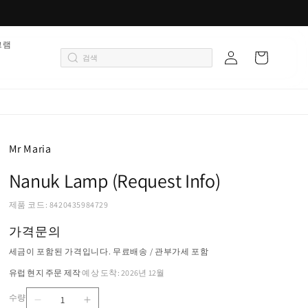
로
그램
카
그
트
인
Mr Maria
Nanuk Lamp (Request Info)
제품 코드: 8420435984729
가격문의
세금이 포함된 가격입니다. 무료배송 / 관부가세 포함
유럽 현지 주문 제작
예상 도착: 2026년 12월
·
수량
Nanuk
Nanuk