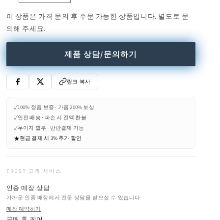
수
Lamp
Lamp
량
이 상품은 가격 문의 후 주문 가능한 상품입니다. 별도로 문
(Request
(Request
의해 주세요.
Info)
Info)
수
수
량
량
제품 상담/문의하기
줄
늘
임
림
링크 복사
✓
100% 정품 보증 · 가품 200% 보상
✓
안전 배송 · 파손 시 전액 환불
✓
무이자 할부 · 반반결제 가능
★
현금 결제 시 3% 추가 할인
TRDST 고객 서비스
인증 매장 상담
가까운 인증 매장에서 전문 상담을 받으실 수 있습니다
매장 예약하기
구매 후 케어