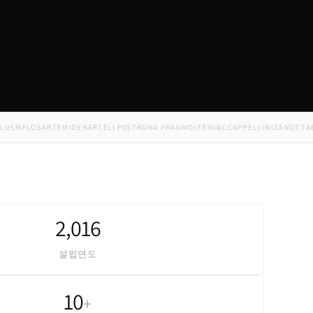
M
FLOS
ARTEMIDE
KARTELL
POLTRONA FRAU
MOLTENI&C
CAPPELLINI
ZANOTTA
EDRA
2,016
설립연도
10
+