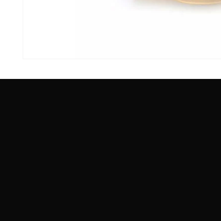
모
달
에
서
미
디
어
1
열
기