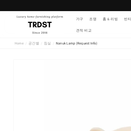
콘텐츠
로 건너
뛰기
가구
조명
홈 & 리빙
빈
견적 비교
Home
공간별
침실
Nanuk Lamp (Request Info)
/
/
/
제품 정
보로 건
너뛰기