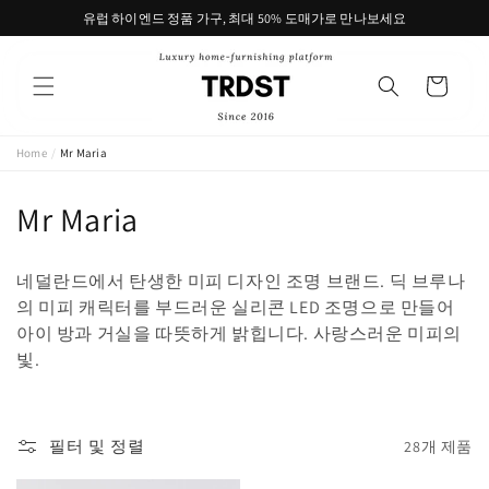
콘텐츠
유럽 하이엔드 정품 가구, 최대 50% 도매가로 만나보세요
로 건너
뛰기
카
트
Home
/
Mr Maria
컬
Mr Maria
렉
네덜란드에서 탄생한 미피 디자인 조명 브랜드. 딕 브루나
션
의 미피 캐릭터를 부드러운 실리콘 LED 조명으로 만들어
아이 방과 거실을 따뜻하게 밝힙니다. 사랑스러운 미피의
:
빛.
필터 및 정렬
28개 제품