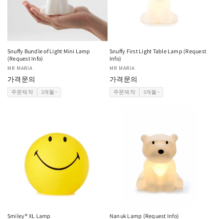
Snuffy Bundle of Light Mini Lamp
Snuffy First Light Table Lamp (Request
(Request Info)
Info)
공
MR MARIA
공
MR MARIA
급
가격문의
급
가격문의
업
업
주문제작
3개월~
주문제작
3개월~
체:
체:
Smiley® XL Lamp
Nanuk Lamp (Request Info)