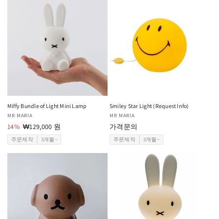
Miffy Bundle of Light Mini Lamp
Smiley Star Light (Request Info)
공
MR MARIA
공
MR MARIA
급
14%
할
₩129,000 원
급
가격문의
업
인
업
주문제작
3개월~
주문제작
3개월~
체:
가
체: