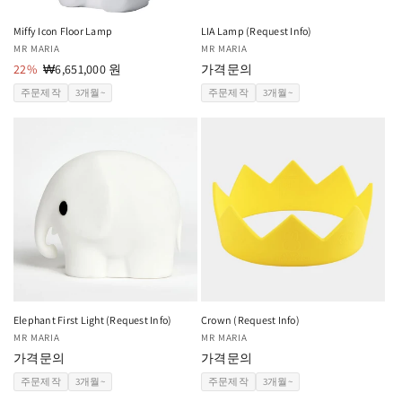
Miffy Icon Floor Lamp
LIA Lamp (Request Info)
공
MR MARIA
공
MR MARIA
급
22%
할
₩6,651,000 원
급
가격문의
업
인
업
주문제작
3개월~
주문제작
3개월~
체:
가
체:
Elephant First Light (Request Info)
Crown (Request Info)
공
MR MARIA
공
MR MARIA
급
가격문의
급
가격문의
업
업
주문제작
3개월~
주문제작
3개월~
체:
체: