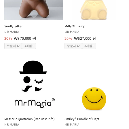
Snuffy Sitter
Miffy XL Lamp
공
MR MARIA
공
MR MARIA
급
20%
할
₩370,000 원
급
20%
할
₩627,000 원
업
인
업
인
주문제작
3개월~
주문제작
3개월~
체:
가
체:
가
Mr Maria Quotation (Request Info)
Smiley® Bundle of Light
공
MR MARIA
공
MR MARIA