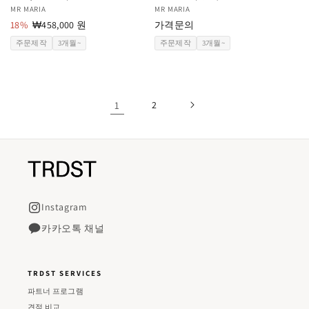
공
MR MARIA
공
MR MARIA
급
18%
할
₩458,000 원
급
가격문의
업
인
업
주문제작
3개월~
주문제작
3개월~
체:
가
체:
1
2
Instagram
카카오톡 채널
TRDST SERVICES
파트너 프로그램
견적 비교