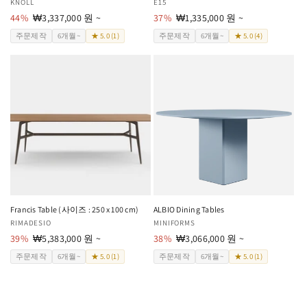
공
KNOLL
공
E15
급
44%
할
₩3,337,000 원 ~
급
37%
할
₩1,335,000 원 ~
업
인
업
인
주문제작
6개월~
★ 5.0 (1)
주문제작
6개월~
★ 5.0 (4)
체:
가
체:
가
Francis Table (사이즈 : 250 x 100 cm)
ALBIO Dining Tables
공
RIMADESIO
공
MINIFORMS
급
39%
할
₩5,383,000 원 ~
급
38%
할
₩3,066,000 원 ~
업
인
업
인
주문제작
6개월~
★ 5.0 (1)
주문제작
6개월~
★ 5.0 (1)
체:
가
체:
가