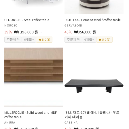
CLOUD CL0 - Steel coffee table
INOUT 44 - Cement stool / coffee table
공
MOROSO
공
GERVASONI
급
39%
할
₩1,198,000 원 ~
급
43%
할
₩856,000 원
업
인
업
인
주문제작
6개월~
★ 5.0 (3)
주문제작
6개월~
★ 5.0 (2)
체:
가
체:
가
MILLEFOGLIE - Solid wood and MDF
[해외재고-3개월 예상] 플라나 - 우드
coffee table
커피 테이블
공
AMURA
공
CASSINA