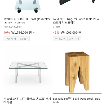
TAVOLO CON RUOTE - float glass coffee
[국내재고] Noguchi Coffee Table (유리
table with castors
스크레치 & 포장X)
공
FONTANAARTE
공
VITRA
급
40%
할
₩1,796,000 원 ~
급
49%
할
₩4,003,000 원
업
인
업
인
주문제작
6개월~
국내보유
2주 이내
체:
가
체:
가
바르셀로나 - 사각 글래스 앤 스틸 커피
Backenzahn™ - Solid wood stool / side
테이블
table