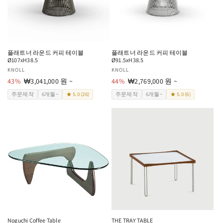
플래트너 라운드 커피 테이블
플래트너 라운드 커피 테이블
Ø107xH38.5
Ø91.5xH38.5
공
KNOLL
공
KNOLL
급
43%
할
₩3,041,000 원 ~
급
44%
할
₩2,769,000 원 ~
업
인
업
인
주문제작
6개월~
★ 5.0 (26)
주문제작
6개월~
★ 5.0 (6)
체:
가
체:
가
Noguchi Coffee Table
THE TRAY TABLE