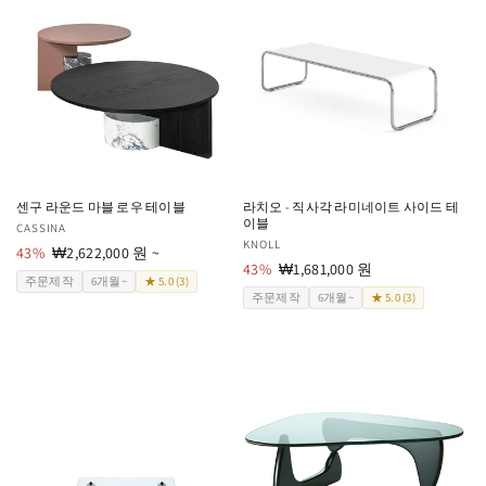
센구 라운드 마블 로우 테이블
라치오 - 직사각 라미네이트 사이드 테
이블
공
CASSINA
공
KNOLL
급
43%
할
₩2,622,000 원 ~
급
43%
할
₩1,681,000 원
업
인
주문제작
6개월~
★ 5.0 (3)
업
인
체:
가
주문제작
6개월~
★ 5.0 (3)
체:
가