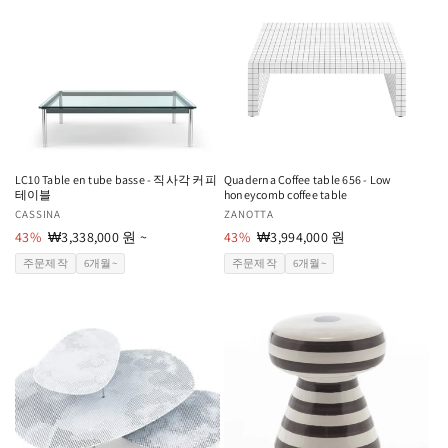
LC10 Table en tube basse - 직사각 커피
Quaderna Coffee table 656 - Low
테이블
honeycomb coffee table
공
CASSINA
공
ZANOTTA
급
43%
할
₩3,338,000 원 ~
급
43%
할
₩3,994,000 원
업
인
업
인
주문제작
6개월~
주문제작
6개월~
체:
가
체:
가