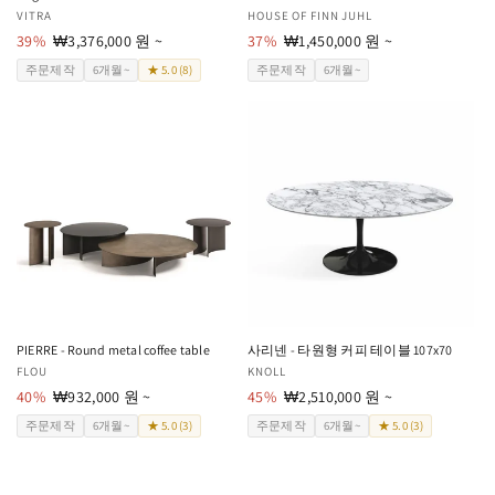
공
VITRA
공
HOUSE OF FINN JUHL
급
39%
할
₩3,376,000 원 ~
급
37%
할
₩1,450,000 원 ~
업
인
업
인
주문제작
6개월~
★ 5.0 (8)
주문제작
6개월~
체:
가
체:
가
PIERRE - Round metal coffee table
사리넨 - 타원형 커피 테이블 107x70
공
FLOU
공
KNOLL
급
40%
할
₩932,000 원 ~
급
45%
할
₩2,510,000 원 ~
업
인
업
인
주문제작
6개월~
★ 5.0 (3)
주문제작
6개월~
★ 5.0 (3)
체:
가
체:
가