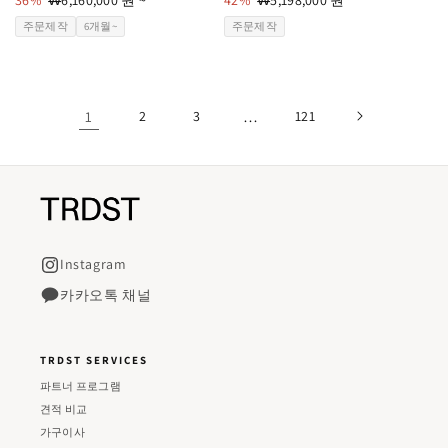
급
36%
할
₩6,160,000 원 ~
급
42%
할
₩5,198,000 원
업
인
업
인
주문제작
6개월~
주문제작
체:
가
체:
가
1
2
3
…
121
Instagram
카카오톡 채널
TRDST SERVICES
파트너 프로그램
견적 비교
가구이사