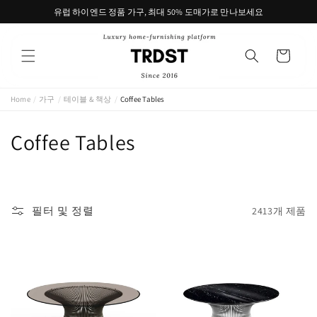
콘텐츠
유럽 하이엔드 정품 가구, 최대 50% 도매가로 만나보세요
로 건너
뛰기
카
트
Home
/
가구
/
테이블 & 책상
/
Coffee Tables
컬
Coffee Tables
렉
션
필터 및 정렬
2413개 제품
: