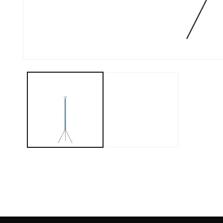
모
달
에
서
미
디
어
1
열
기