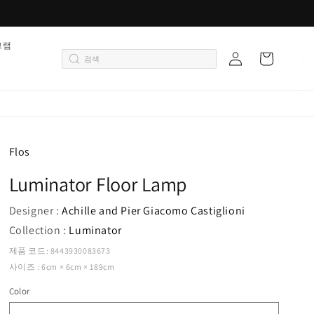
로
그램
카
그
트
인
Flos
Luminator Floor Lamp
Designer :
Achille and Pier Giacomo Castiglioni
Collection :
Luminator
제품 코드: 8443930083673
사이즈 : 6cm × 6cm × 189cm
Color