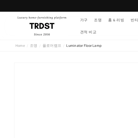
콘텐츠
로 건너
뛰기
가구
조명
홈 & 리빙
빈
견적 비교
Home
조명
플로어램프
Luminator Floor Lamp
/
/
/
제품 정
보로 건
너뛰기