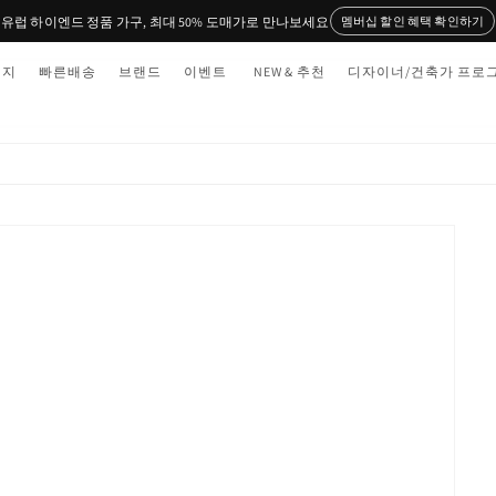
유럽 하이엔드 정품 가구, 최대 50% 도매가로 만나보세요
멤버십 할인 혜택 확인하기
티지
빠른배송
브랜드
이벤트
NEW & 추천
디자이너/건축가 프로