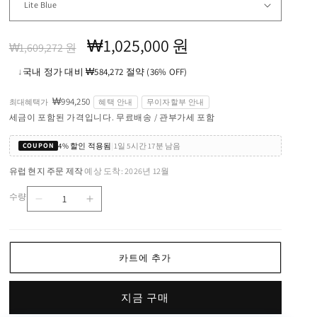
정
할
₩1,025,000 원
₩1,609,272 원
가
인
↓
국내 정가 대비 ₩584,272 절약 (36% OFF)
가
₩994,250
최대혜택가
혜택 안내
무이자할부 안내
세금이 포함된 가격입니다. 무료배송 / 관부가세 포함
4% 할인 적용됨
|
1일 5시간 17분 남음
COUPON
유럽 현지 주문 제작
예상 도착: 2026년 12월
·
수량
Luminator
Luminator
수
Floor
Floor
량
Lamp
Lamp
수
수
카트에 추가
량
량
줄
늘
지금 구매
임
림