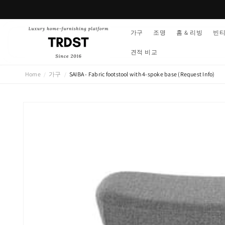
콘텐츠
로 건너
뛰기
가구
조명
홈 & 리빙
빈
견적 비교
Home
가구
SAIBA - Fabric footstool with 4-spoke base (Request Info)
/
/
제품 정
보로 건
너뛰기