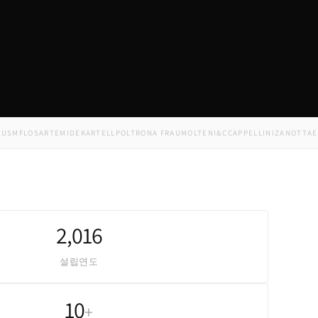
FLOS
ARTEMIDE
KARTELL
POLTRONA FRAU
MOLTENI&C
CAPPELLINI
ZANOTTA
EDRA
M
2,016
설립연도
10
+