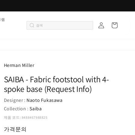
로
그램
카
그
트
인
Herman Miller
SAIBA - Fabric footstool with 4-
spoke base (Request Info)
Designer :
Naoto Fukasawa
Collection :
Saiba
제품 코드: 8488467988825
가격문의