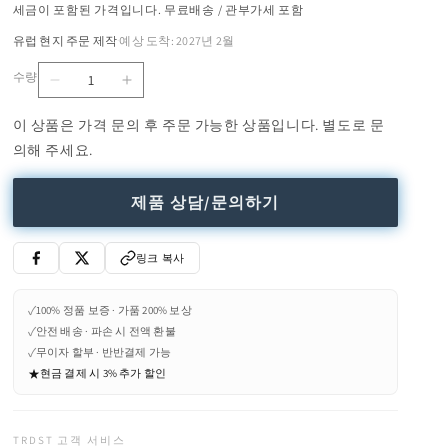
세금이 포함된 가격입니다. 무료배송 / 관부가세 포함
유럽 현지 주문 제작
예상 도착: 2027년 2월
·
수량
SAIBA
SAIBA
수
-
-
량
이 상품은 가격 문의 후 주문 가능한 상품입니다. 별도로 문
Fabric
Fabric
의해 주세요.
footstool
footstool
with
with
4-
4-
제품 상담/문의하기
spoke
spoke
base
base
(Request
(Request
링크 복사
Info)
Info)
수
수
✓
100% 정품 보증 · 가품 200% 보상
량
량
✓
안전 배송 · 파손 시 전액 환불
줄
늘
✓
무이자 할부 · 반반결제 가능
임
림
★
현금 결제 시 3% 추가 할인
TRDST 고객 서비스