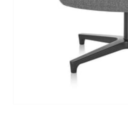
모
달
에
서
미