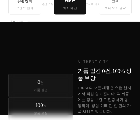
유럽 현지
TRDST
고객
직접 소싱
합리적 가격
브랜드 원가
최소 마진
최대 50% 절약
기존 유통
TRDST
유럽 원가 + 최소 마진
AUTHENTICITY
가품 발견 0건, 100% 정
품 보장
0
건
TRDST의 모든 제품은 유럽 현지
가품 발견
에서 직접 출고됩니다. 각 제품
에는 정품 브랜드 인증서가 동
100
%
봉되며, 창립 이래 단 한 건의 가
품 사례도 없습니다.
정품 보장
정품 브랜드 인증서 동봉
유럽 현지 직접 출고
가품 발견 0건