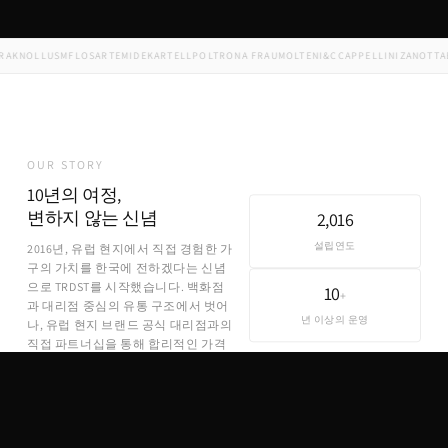
KNOLL
USM
FLOS
ARTEMIDE
KARTELL
POLTRONA FRAU
MOLTENI&C
CAPPELLINI
ZANOTTA
ED
OUR STORY
10년의 여정,
변하지 않는 신념
2,016
설립연도
2016년, 유럽 현지에서 직접 경험한 가
구의 가치를 한국에 전하겠다는 신념
으로 TRDST를 시작했습니다. 백화점
10
+
과 대리점 중심의 유통 구조에서 벗어
년 이상의 운영
나, 유럽 현지 브랜드 공식 대리점과의
직접 파트너십을 통해 합리적인 가격
에 정품을 제공합니다.