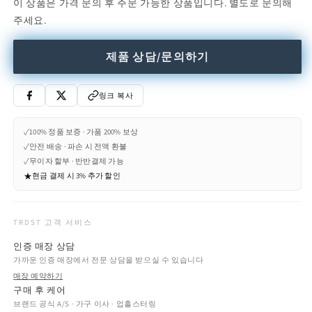
이 상품은 가격 문의 후 주문 가능한 상품입니다. 별도로 문의해
Oval
Oval
주세요.
table
table
with
with
4-
4-
제품 상담/문의하기
star
star
base
base
(Request
(Request
링크 복사
Info)
Info)
수
수
✓
100% 정품 보증 · 가품 200% 보상
량
량
✓
안전 배송 · 파손 시 전액 환불
줄
늘
✓
무이자 할부 · 반반결제 가능
임
림
★
현금 결제 시 3% 추가 할인
TRDST 고객 서비스
인증 매장 상담
가까운 인증 매장에서 전문 상담을 받으실 수 있습니다
매장 예약하기
구매 후 케어
브랜드 공식 A/S · 가구 이사 · 업홀스터링