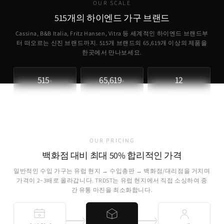
OUR SCALE
515개의 하이엔드 가구 브랜드
Cassina, B&B Italia, Fritz Hansen, Vitra 등 세계적인 하이엔드 브랜드부
터 떠오르는 신진 브랜드까지. 515개 브랜드의
65,619
개 이상의 제품을
한곳에서 만나보세요.
515
65,619
12
+
+
파트너 브랜드
취급 제품
개국 소싱
OUR PRICING
백화점 대비 최대 50% 합리적인 가격
일반적인 수입 가구는 유럽 현지 → 수입총판 → 백화점/대리점을 거치며
가격이 2~3배로 올라갑니다. TRDST는 유럽 현지에서 직접 소싱하여 중
간 유통 마진을 최소화합니다.