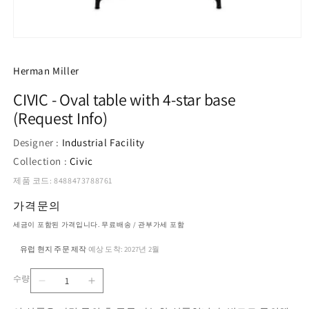
모
달
에
Herman Miller
서
미
CIVIC - Oval table with 4-star base
디
(Request Info)
어
1
열
Designer :
Industrial Facility
기
Collection :
Civic
제품 코드: 8488473788761
가격문의
세금이 포함된 가격입니다. 무료배송 / 관부가세 포함
유럽 현지 주문 제작
예상 도착: 2027년 2월
·
수량
CIVIC
CIVIC
수
-
-
량