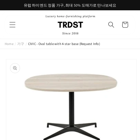
콘텐츠
유럽 하이엔드 정품 가구, 최대 50% 도매가로 만나보세요
로 건너
뛰기
카
트
Home
/
가구
/
CIVIC - Oval table with 4-star base (Request Info)
제품 정
보로 건
너뛰기