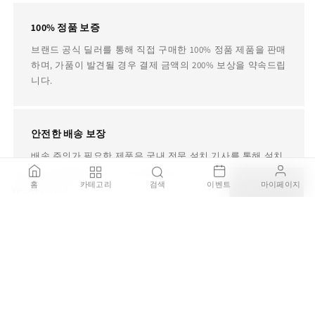
100% 정품 보증
브랜드 공식 딜러를 통해 직접 구매한 100% 정품 제품을 판매
하며, 가품이 발견될 경우 결제 금액의 200% 보상을 약속드립
니다.
안전한 배송 보장
배송 주의가 필요한 제품은 국내 전문 설치 기사를 통해 설치
서비스를 제공하며 배송중 파손되거나 오배송 될 경우 전액
CIVIC - Oval table with 4-star base (Request Info)
장바구니
홈
카테고리
검색
이벤트
마이페이지
환불을 보장합니다.
₩99,999,999
평생 AS 지원
병행수입, 구매대행, 중고 제품이더라도 사용중에 제품에 문
제가 있다면 TRDST가 책임지고 전문 AS 업체를 소개해드립
니다.