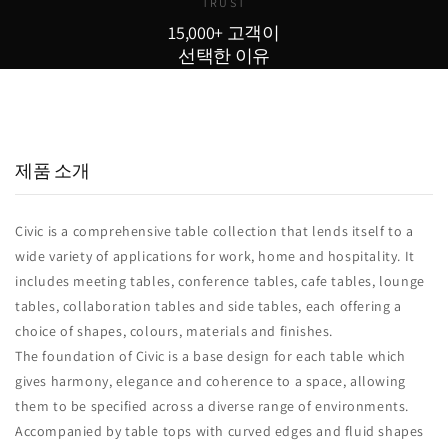
TRUST
15,000+ 고객이
선택한 이유
15,000
800
98
+
+
%
실구매 고객
포토리뷰
추천율
제품 소개
Civic is a comprehensive table collection that lends itself to a
wide variety of applications for work, home and hospitality.‎ It
includes meeting tables, conference tables, cafe tables, lounge
tables, collaboration tables and side tables, each offering a
choice of shapes, colours, materials and finishes.‎
The foundation of Civic is a base design for each table which
gives harmony, elegance and coherence to a space, allowing
them to be specified across a diverse range of environments.‎
Accompanied by table tops with curved edges and fluid shapes