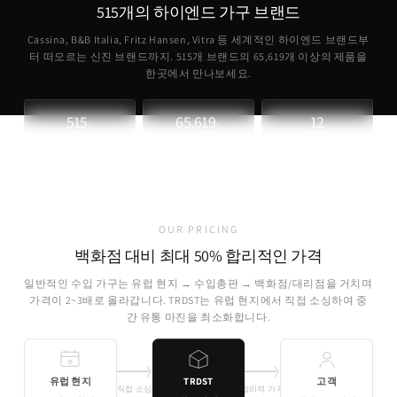
515개의 하이엔드 가구 브랜드
Cassina, B&B Italia, Fritz Hansen, Vitra 등 세계적인 하이엔드 브랜드부
터 떠오르는 신진 브랜드까지. 515개 브랜드의
65,619
개 이상의 제품을
한곳에서 만나보세요.
515
65,619
12
+
+
파트너 브랜드
취급 제품
개국 소싱
OUR PRICING
백화점 대비 최대 50% 합리적인 가격
일반적인 수입 가구는 유럽 현지 → 수입총판 → 백화점/대리점을 거치며
가격이 2~3배로 올라갑니다. TRDST는 유럽 현지에서 직접 소싱하여 중
간 유통 마진을 최소화합니다.
유럽 현지
TRDST
고객
직접 소싱
합리적 가격