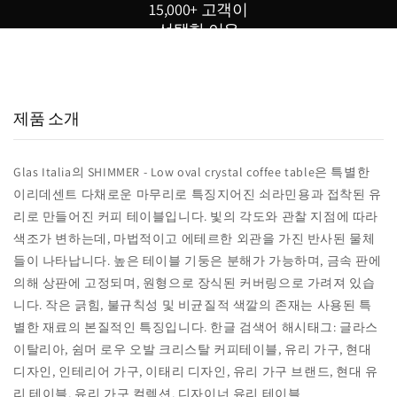
15,000+ 고객이
선택한 이유
15,000
800
98
+
+
%
실구매 고객
포토리뷰
추천율
제품 소개
Glas Italia의 SHIMMER - Low oval crystal coffee table은 특별한
이리데센트 다채로운 마무리로 특징지어진 쇠라민용과 접착된 유
리로 만들어진 커피 테이블입니다. 빛의 각도와 관찰 지점에 따라
색조가 변하는데, 마법적이고 에테르한 외관을 가진 반사된 물체
들이 나타납니다. 높은 테이블 기둥은 분해가 가능하며, 금속 판에
의해 상판에 고정되며, 원형으로 장식된 커버링으로 가려져 있습
니다. 작은 긁힘, 불규칙성 및 비균질적 색깔의 존재는 사용된 특
별한 재료의 본질적인 특징입니다. 한글 검색어 해시태그: 글라스
이탈리아, 쉼머 로우 오발 크리스탈 커피테이블, 유리 가구, 현대
디자인, 인테리어 가구, 이태리 디자인, 유리 가구 브랜드, 현대 유
리 테이블, 유리 가구 컬렉션, 디자이너 유리 테이블