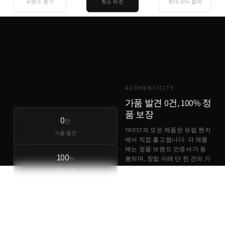
브랜드 원가
최소 마진
최대 50% 절약
기존 유통
TRDST
유럽 원가 + 최소 마진
AUTHENTICITY
가품 발견 0건, 100% 정
품 보장
0
건
TRDST의 모든 제품은 유럽 현지
가품 발견
에서 직접 출고됩니다. 각 제품
에는 정품 브랜드 인증서가 동
100
%
봉되며, 창립 이래 단 한 건의 가
품 사례도 없습니다.
정품 보장
정품 브랜드 인증서 동봉
유럽 현지 직접 출고
가품 발견 0건