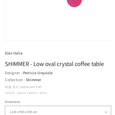
모
달
에
Glas Italia
서
미
SHIMMER - Low oval crystal coffee table
디
어
Designer :
Patricia Urquiola
1
열
Collection :
Shimmer
기
제품 코드: 8488424407385
사이즈 : 120cm × 65cm × 35cm
Dimension