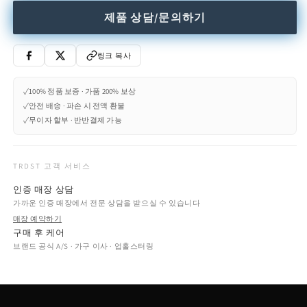
줄
늘
제품 상담/문의하기
임
림
링크 복사
✓
100% 정품 보증 · 가품 200% 보상
✓
안전 배송 · 파손 시 전액 환불
✓
무이자 할부 · 반반결제 가능
TRDST 고객 서비스
인증 매장 상담
가까운 인증 매장에서 전문 상담을 받으실 수 있습니다
매장 예약하기
구매 후 케어
브랜드 공식 A/S · 가구 이사 · 업홀스터링