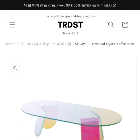
콘텐츠
유럽 하이엔드 정품 가구, 최대 50% 도매가로 만나보세요
로 건너
뛰기
카
트
Home
/
가구
/
테이블 & 책상
/
커피 테이블
/
SHIMMER - Low oval crystal coffee table
제품 정
보로 건
너뛰기