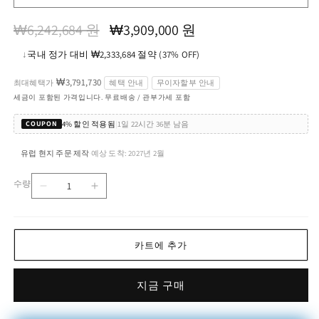
정
할
₩6,242,684 원
₩3,909,000 원
가
인
↓
국내 정가 대비 ₩2,333,684 절약 (37% OFF)
가
₩3,791,730
최대혜택가
혜택 안내
무이자할부 안내
세금이 포함된 가격입니다. 무료배송 / 관부가세 포함
4% 할인 적용됨
|
1일 22시간 36분 남음
COUPON
유럽 현지 주문 제작
예상 도착: 2027년 2월
·
수량
SHIMMER
SHIMMER
수
-
-
량
Low
Low
oval
oval
카트에 추가
crystal
crystal
coffee
coffee
table
table
지금 구매
수
수
량
량