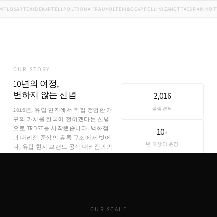
LOS
ARTEMIDE
KARTELL
POLTRONA FRAU
MOLTENI&C
CAPPELLINI
ZANOTTA
EDRA
MINOTTI
F
OUR STORY
10년의 여정,
변하지 않는 신념
2,016
설립연도
2016년, 유럽 현지에서 직접 경험한 가
구의 가치를 한국에 전하겠다는 신념
으로 TRDST를 시작했습니다. 백화점
10
+
과 대리점 중심의 유통 구조에서 벗어
년 이상의 운영
나, 유럽 현지 브랜드 공식 대리점과의
직접 파트너십을 통해 합리적인 가격
에 정품을 제공합니다.
OUR SCALE