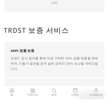
니다.
TRDST 보증 서비스
100% 정품 보증
브랜드 공식 딜러를 통해 직접 구매한 100% 정품 제품을 판매
하며, 가품이 발견될 경우 결제 금액의 200% 보상을 약속드립
니다.
안전한 배송 보장
SHIMMER - Low oval crystal coffee table
배송 주의가 필요한 제품은 국내 전문 설치 기사를 통해 설치
홈
카테고리
검색
이벤트
마이페이지
L120 x P65 x H35 cm
장바구니
서비스를 제공하며 배송중 파손되거나 오배송 될 경우 전액
₩3,909,000
환불을 보장합니다.