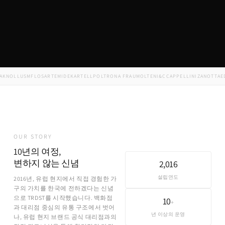
OLL
USM
FLOS
ARTEMIDE
KARTELL
POLTRONA FRAU
MOLTENI&C
CAPPELLINI
ZANOTTA
EDRA
OUR STORY
10년의 여정,
변하지 않는 신념
2,016
설립연도
2016년, 유럽 현지에서 직접 경험한 가
구의 가치를 한국에 전하겠다는 신념
으로 TRDST를 시작했습니다. 백화점
10
+
과 대리점 중심의 유통 구조에서 벗어
년 이상의 운영
나, 유럽 현지 브랜드 공식 대리점과의