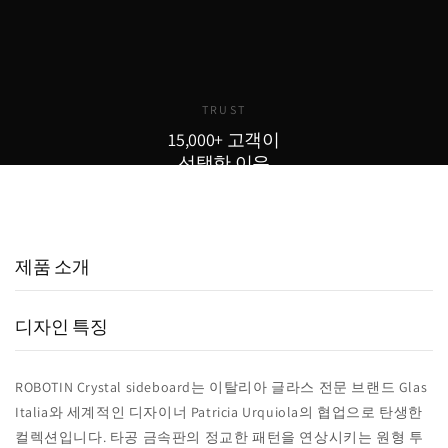
완전 무료로 제공됩니다.
무이자 할부도 지원합니다.
TRUST
15,000+ 고객이
선택한 이유
15,000
800
98
+
+
%
실구매 고객
포토리뷰
추천율
제품 소개
디자인 특징
ROBOTIN Crystal sideboard는 이탈리아 글라스 전문 브랜드 Glas
Italia와 세계적인 디자이너 Patricia Urquiola의 협업으로 탄생한
컬렉션입니다. 타공 금속판의 정교한 패턴을 연상시키는 원형 투