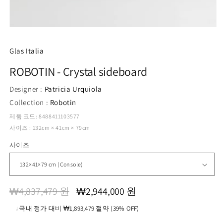
모
달
에
Glas Italia
서
미
ROBOTIN - Crystal sideboard
디
어
Designer :
Patricia Urquiola
1
열
Collection :
Robotin
기
제품 코드: 8488411103577
사이즈 : 132cm × 41cm × 79cm
사이즈
정
할
₩4,837,479 원
₩2,944,000 원
가
인
↓
국내 정가 대비 ₩1,893,479 절약 (39% OFF)
가