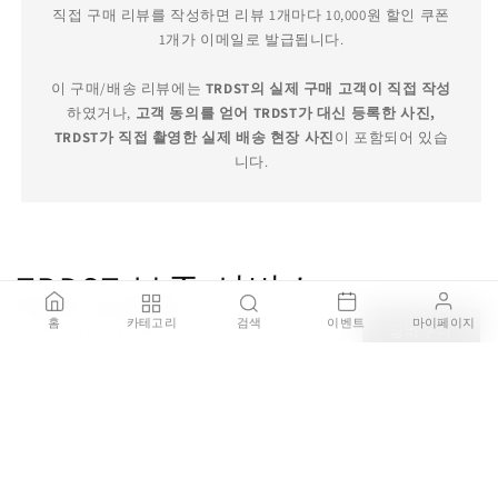
직접 구매 리뷰를 작성하면 리뷰 1개마다 10,000원 할인 쿠폰
1개가 이메일로 발급됩니다.
이 구매/배송 리뷰에는
TRDST의 실제 구매 고객이 직접 작성
하였거나,
고객 동의를 얻어 TRDST가 대신 등록한 사진,
TRDST가 직접 촬영한 실제 배송 현장 사진
이 포함되어 있습
니다.
TRDST 보증 서비스
ROBOTIN - Crystal sideboard
홈
카테고리
검색
이벤트
마이페이지
132×41×79 cm (Console)
장바구니
₩2,944,000
100% 정품 보증
브랜드 공식 딜러를 통해 직접 구매한 100% 정품 제품을 판매
하며, 가품이 발견될 경우 결제 금액의 200% 보상을 약속드립
니다.