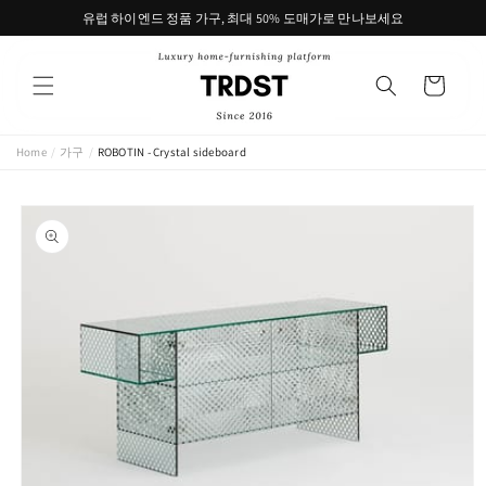
콘텐츠
유럽 하이엔드 정품 가구, 최대 50% 도매가로 만나보세요
로 건너
뛰기
카
트
Home
/
가구
/
ROBOTIN - Crystal sideboard
제품 정
보로 건
너뛰기