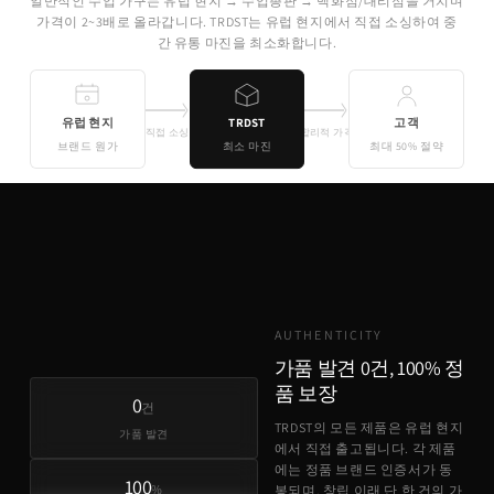
일반적인 수입 가구는 유럽 현지 → 수입총판 → 백화점/대리점을 거치며
가격이 2~3배로 올라갑니다. TRDST는 유럽 현지에서 직접 소싱하여 중
간 유통 마진을 최소화합니다.
유럽 현지
TRDST
고객
직접 소싱
합리적 가격
브랜드 원가
최소 마진
최대 50% 절약
기존 유통
TRDST
유럽 원가 + 최소 마진
AUTHENTICITY
가품 발견 0건, 100% 정
품 보장
0
건
TRDST의 모든 제품은 유럽 현지
가품 발견
에서 직접 출고됩니다. 각 제품
에는 정품 브랜드 인증서가 동
100
%
봉되며, 창립 이래 단 한 건의 가