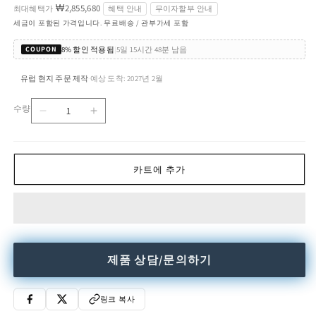
₩2,855,680
최대혜택가
혜택 안내
무이자할부 안내
세금이 포함된 가격입니다. 무료배송 / 관부가세 포함
8% 할인 적용됨
|
5일 15시간 48분 남음
COUPON
유럽 현지 주문 제작
예상 도착: 2027년 2월
·
수량
ROBOTIN
ROBOTIN
수
-
-
량
Crystal
Crystal
sideboard
sideboard
카트에 추가
수
수
량
량
줄
늘
임
림
제품 상담/문의하기
링크 복사