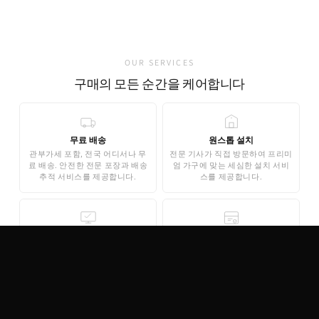
가품 발견 0건
OUR SERVICES
구매의 모든 순간을 케어합니다
무료 배송
원스톱 설치
관부가세 포함, 전국 어디서나 무
전문 기사가 직접 방문하여 프리미
료 배송. 안전한 전문 포장과 배송
엄 가구에 맞는 세심한 설치 서비
추적 서비스를 제공합니다.
스를 제공합니다.
무료 3D 스타일링
안심 결제
AI 기반 3D 홈스타일링으로 구매
기업은행 에스크로 인증으로 안전
전 내 공간에 미리 배치해보세요.
한 결제가 보장됩니다. 카드 결제,
완전 무료로 제공됩니다.
무이자 할부도 지원합니다.