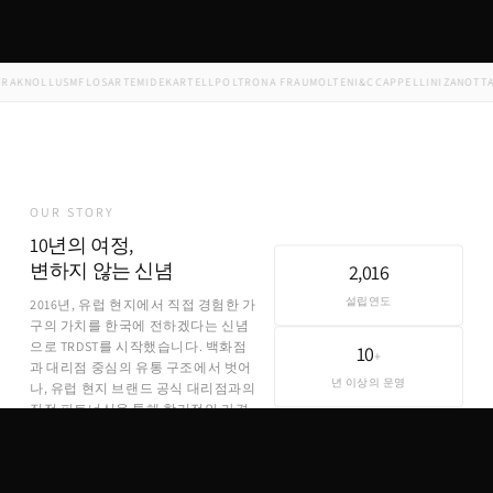
KNOLL
USM
FLOS
ARTEMIDE
KARTELL
POLTRONA FRAU
MOLTENI&C
CAPPELLINI
ZANOTTA
ED
OUR STORY
10년의 여정,
변하지 않는 신념
2,016
설립연도
2016년, 유럽 현지에서 직접 경험한 가
구의 가치를 한국에 전하겠다는 신념
으로 TRDST를 시작했습니다. 백화점
10
+
과 대리점 중심의 유통 구조에서 벗어
년 이상의 운영
나, 유럽 현지 브랜드 공식 대리점과의
직접 파트너십을 통해 합리적인 가격
에 정품을 제공합니다.