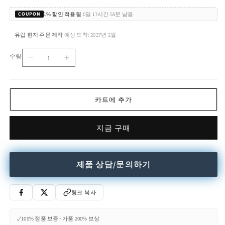
1% 할인 적용됨
|
0일 17시간 55분 남음
COUPON
유럽 현지 주문 제작
예상 도착: 2027년 2월
·
수량
Coffee
Coffee
수
Mugs
Mugs
량
-
-
New
New
카트에 추가
Sun
Sun
수
수
량
량
지금 구매
줄
늘
임
림
제품 상담/문의하기
링크 복사
✓
100% 정품 보증 · 가품 200% 보상