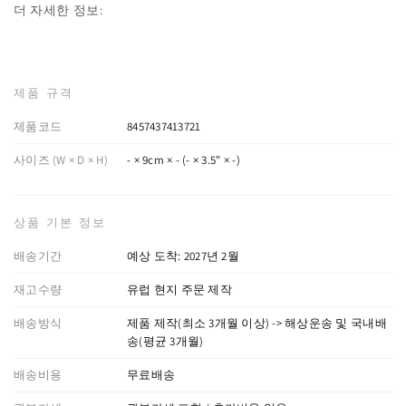
더 자세한 정보:
제품 규격
제품코드
8457437413721
사이즈 (W × D × H)
- × 9cm × - (- × 3.5" × -)
상품 기본 정보
배송기간
예상 도착: 2027년 2월
재고수량
유럽 현지 주문 제작
배송방식
제품 제작(최소 3개월 이상) -> 해상운송 및 국내배
송(평균 3개월)
배송비용
무료배송