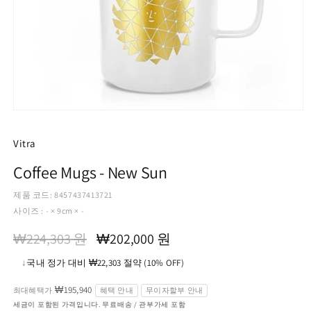
모
달
에
Vitra
서
미
Coffee Mugs - New Sun
디
어
제품 코드: 8457437413721
1
사이즈 : - × 9cm × -
열
기
정
할
₩224,303 원
₩202,000 원
가
인
↓
국내 정가 대비 ₩22,303 절약 (10% OFF)
가
₩195,940
최대혜택가
혜택 안내
무이자할부 안내
세금이 포함된 가격입니다. 무료배송 / 관부가세 포함