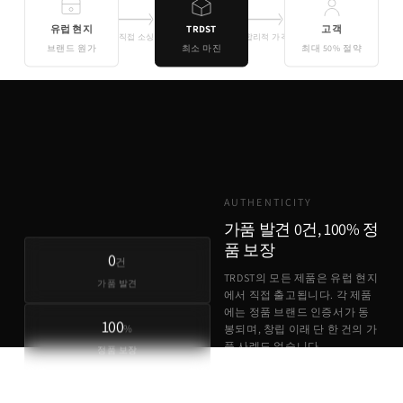
유럽 현지
TRDST
고객
직접 소싱
합리적 가격
브랜드 원가
최소 마진
최대 50% 절약
기존 유통
TRDST
유럽 원가 + 최소 마진
AUTHENTICITY
가품 발견 0건, 100% 정
품 보장
0
건
TRDST의 모든 제품은 유럽 현지
가품 발견
에서 직접 출고됩니다. 각 제품
에는 정품 브랜드 인증서가 동
100
%
봉되며, 창립 이래 단 한 건의 가
품 사례도 없습니다.
정품 보장
정품 브랜드 인증서 동봉
유럽 현지 직접 출고