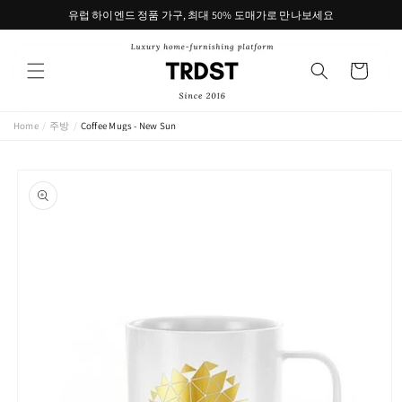
콘텐츠
유럽 하이엔드 정품 가구, 최대 50% 도매가로 만나보세요
로 건너
뛰기
카
트
Home
/
주방
/
Coffee Mugs - New Sun
제품 정
보로 건
너뛰기