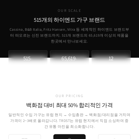
OUR SCALE
515개의 하이엔드 가구 브랜드
Cassina, B&B Italia, Fritz Hansen, Vitra 등 세계적인 하이엔드 브랜드부
터 떠오르는 신진 브랜드까지. 515개 브랜드의
65,619
개 이상의 제품을
한곳에서 만나보세요.
515
65,619
12
+
+
파트너 브랜드
취급 제품
개국 소싱
OUR PRICING
백화점 대비 최대 50% 합리적인 가격
일반적인 수입 가구는 유럽 현지 → 수입총판 → 백화점/대리점을 거치며
가격이 2~3배로 올라갑니다. TRDST는 유럽 현지에서 직접 소싱하여 중
간 유통 마진을 최소화합니다.