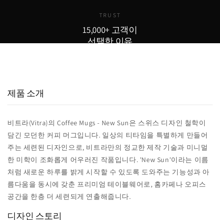
TRUST
15,000+ 고객이
선택한 이유
15,000
800
98
+
+
%
실구매 고객
포토리뷰
추천율
제품 소개
비트라(Vitra)의 Coffee Mugs - New Sun은 스위스 디자인 철학이
담긴 모던한 커피 머그입니다. 일상의 티타임을 특별하게 만들어
주는 세련된 디자인으로, 비트라만의 정교한 제작 기술과 미니멀
한 미학이 조화롭게 어우러진 작품입니다. 'New Sun'이라는 이름
처럼 새로운 하루를 밝게 시작할 수 있도록 도와주는 기능성과 아
름다움을 동시에 갖춘 프리미엄 테이블웨어로, 홈카페나 오피스
공간을 한층 더 세련되게 연출해줍니다.
디자인 스토리