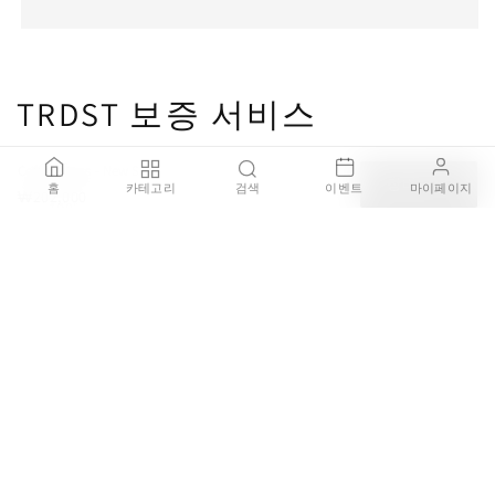
TRDST 보증 서비스
Coffee Mugs - New Sun
장바구니
홈
카테고리
검색
이벤트
마이페이지
₩202,000
100% 정품 보증
브랜드 공식 딜러를 통해 직접 구매한 100% 정품 제품을 판매
하며, 가품이 발견될 경우 결제 금액의 200% 보상을 약속드립
니다.
안전한 배송 보장
배송 주의가 필요한 제품은 국내 전문 설치 기사를 통해 설치
서비스를 제공하며 배송중 파손되거나 오배송 될 경우 전액
환불을 보장합니다.