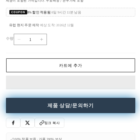
세금이 포함된 가격입니다. 무료배송 / 관부가세 포함
8% 할인 적용됨
|
6일 9시간 11분 남음
COUPON
유럽 현지 주문 제작
예상 도착: 2026년 12월
·
수량
VELI
VELI
수
MINI
MINI
량
TRIO
TRIO
COUTURE
COUTURE
카트에 추가
-
-
LED
LED
Opalflex®
Opalflex®
pendant
pendant
lamp
lamp
수
수
제품 상담/문의하기
량
량
줄
늘
링크 복사
임
림
✓
100% 정품 보증 · 가품 200% 보상