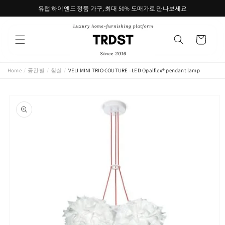
콘텐츠
유럽 하이엔드 정품 가구, 최대 50% 도매가로 만나보세요
로 건너
뛰기
카
트
Home
/
공간별
/
침실
/
VELI MINI TRIO COUTURE - LED Opalflex® pendant lamp
제품 정
보로 건
너뛰기