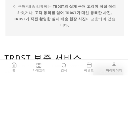
이 구매/배송 리뷰에는
TRDST의 실제 구매 고객이 직접 작성
하였거나,
고객 동의를 얻어 TRDST가 대신 등록한 사진,
TRDST가 직접 촬영한 실제 배송 현장 사진
이 포함되어 있습
니다.
TRDST 보증 서비스
VELI MINI TRIO COUTURE - LED Opalflex® pendant lamp
홈
카테고리
검색
이벤트
마이페이지
Foliage
장바구니
₩439,000
100% 정품 보증
브랜드 공식 딜러를 통해 직접 구매한 100% 정품 제품을 판매
하며, 가품이 발견될 경우 결제 금액의 200% 보상을 약속드립
니다.
안전한 배송 보장