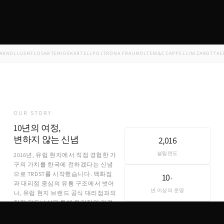
NOLL
USM
FLOS
ARTEMIDE
KARTELL
POLTRONA FRAU
MOLTENI&C
CAPPELLINI
ZANOTTA
EDR
OUR STORY
10년의 여정,
변하지 않는 신념
2,016
설립연도
2016년, 유럽 현지에서 직접 경험한 가
구의 가치를 한국에 전하겠다는 신념
으로 TRDST를 시작했습니다. 백화점
10
+
과 대리점 중심의 유통 구조에서 벗어
년 이상의 운영
나, 유럽 현지 브랜드 공식 대리점과의
직접 파트너십을 통해 합리적인 가격
에 정품을 제공합니다.