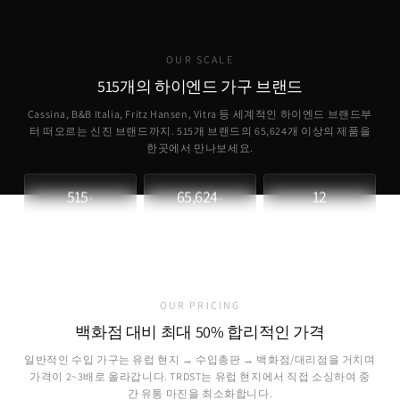
OUR SCALE
515개의 하이엔드 가구 브랜드
Cassina, B&B Italia, Fritz Hansen, Vitra 등 세계적인 하이엔드 브랜드부
터 떠오르는 신진 브랜드까지. 515개 브랜드의
65,624
개 이상의 제품을
한곳에서 만나보세요.
515
65,624
12
+
+
파트너 브랜드
취급 제품
개국 소싱
OUR PRICING
백화점 대비 최대 50% 합리적인 가격
일반적인 수입 가구는 유럽 현지 → 수입총판 → 백화점/대리점을 거치며
가격이 2~3배로 올라갑니다. TRDST는 유럽 현지에서 직접 소싱하여 중
간 유통 마진을 최소화합니다.