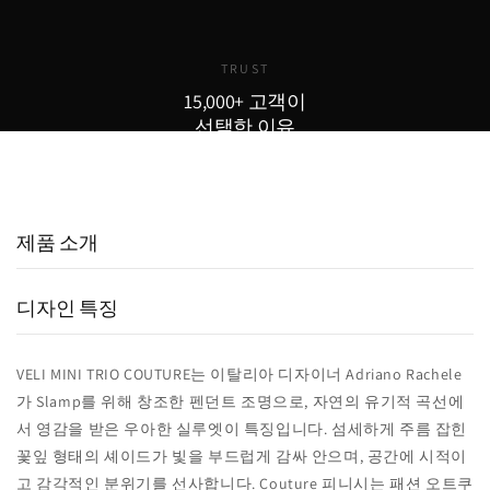
TRUST
15,000+ 고객이
선택한 이유
15,000
800
98
+
+
%
실구매 고객
포토리뷰
추천율
제품 소개
디자인 특징
VELI MINI TRIO COUTURE는 이탈리아 디자이너 Adriano Rachele
가 Slamp를 위해 창조한 펜던트 조명으로, 자연의 유기적 곡선에
서 영감을 받은 우아한 실루엣이 특징입니다. 섬세하게 주름 잡힌
꽃잎 형태의 셰이드가 빛을 부드럽게 감싸 안으며, 공간에 시적이
고 감각적인 분위기를 선사합니다. Couture 피니시는 패션 오트쿠