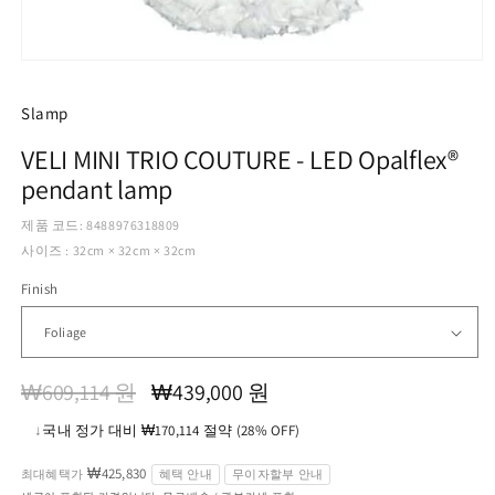
모
달
에
Slamp
서
미
VELI MINI TRIO COUTURE - LED Opalflex®
디
pendant lamp
어
1
열
제품 코드: 8488976318809
기
사이즈 : 32cm × 32cm × 32cm
Finish
정
할
₩609,114 원
₩439,000 원
가
인
↓
국내 정가 대비 ₩170,114 절약 (28% OFF)
가
₩425,830
최대혜택가
혜택 안내
무이자할부 안내