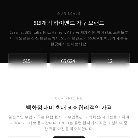
OUR SCALE
515개의 하이엔드 가구 브랜드
Cassina, B&B Italia, Fritz Hansen, Vitra 등 세계적인 하이엔드 브랜드부
터 떠오르는 신진 브랜드까지. 515개 브랜드의
65,624
개 이상의 제품을
한곳에서 만나보세요.
515
65,624
12
+
+
파트너 브랜드
취급 제품
개국 소싱
OUR PRICING
백화점 대비 최대 50% 합리적인 가격
일반적인 수입 가구는 유럽 현지 → 수입총판 → 백화점/대리점을 거치며
가격이 2~3배로 올라갑니다. TRDST는 유럽 현지에서 직접 소싱하여 중
간 유통 마진을 최소화합니다.