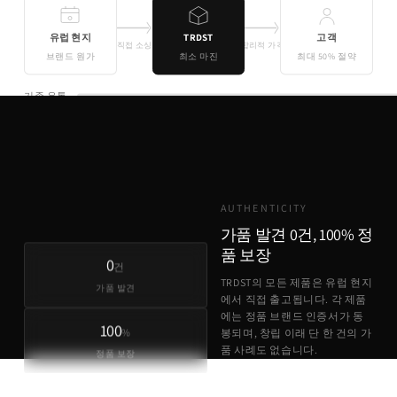
유럽 현지
TRDST
고객
직접 소싱
합리적 가격
브랜드 원가
최소 마진
최대 50% 절약
기존 유통
TRDST
유럽 원가 + 최소 마진
AUTHENTICITY
가품 발견 0건, 100% 정
품 보장
0
건
TRDST의 모든 제품은 유럽 현지
가품 발견
에서 직접 출고됩니다. 각 제품
에는 정품 브랜드 인증서가 동
100
%
봉되며, 창립 이래 단 한 건의 가
품 사례도 없습니다.
정품 보장
정품 브랜드 인증서 동봉
유럽 현지 직접 출고