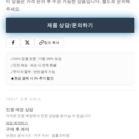
이 상품은 가격 문의 후 주문 가능한 상품입니다. 별도로 문의해
Rectangular
Rectangular
주세요.
marble
marble
coffee
coffee
table
table
제품 상담/문의하기
(Request
(Request
Info)
Info)
수
수
링크 복사
량
량
줄
늘
✓
100% 정품 보증 · 가품 200% 보상
임
림
✓
안전 배송 · 파손 시 전액 환불
✓
무이자 할부 · 반반결제 가능
★
현금 결제 시 3% 추가 할인
TRDST 고객 서비스
인증 매장 상담
가까운 인증 매장에서 전문 상담을 받으실 수 있습니다
매장 예약하기
구매 후 케어
브랜드 공식 A/S · 가구 이사 · 업홀스터링