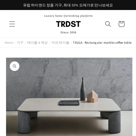
콘텐츠
유럽 하이엔드 정품 가구, 최대 50% 도매가로 만나보세요
로 건너
뛰기
카
트
Home
/
가구
/
테이블 & 책상
/
커피 테이블
/
TAULA - Rectangular marble coffee table (R
제품 정
보로 건
너뛰기