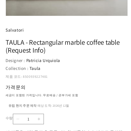
모
달
에
Salvatori
서
미
TAULA - Rectangular marble coffee table
디
(Request Info)
어
1
열
Designer :
Patricia Urquiola
기
Collection :
Taula
제품 코드: 8500939227481
가격문의
세금이 포함된 가격입니다. 무료배송 / 관부가세 포함
유럽 현지 주문 제작
예상 도착: 2026년 12월
·
수량
TAULA
TAULA
수
-
-
량