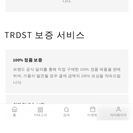
니다.
TRDST 보증 서비스
100% 정품 보증
브랜드 공식 딜러를 통해 직접 구매한 100% 정품 제품을 판매
하며, 가품이 발견될 경우 결제 금액의 200% 보상을 약속드립
니다.
안전한 배송 보장
TAULA - Rectangular marble coffee table (Request Info)
배송 주의가 필요한 제품은 국내 전문 설치 기사를 통해 설치
장바구니
홈
카테고리
검색
이벤트
마이페이지
₩99,999,999
서비스를 제공하며 배송중 파손되거나 오배송 될 경우 전액
환불을 보장합니다.