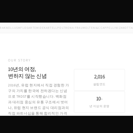
KNOLL
USM
FLOS
ARTEMIDE
KARTELL
POLTRONA FRAU
MOLTENI&C
CAPPELLINI
ZANOTTA
ED
OUR STORY
10년의 여정,
변하지 않는 신념
2,016
설립연도
2016년, 유럽 현지에서 직접 경험한 가
구의 가치를 한국에 전하겠다는 신념
으로 TRDST를 시작했습니다. 백화점
10
+
과 대리점 중심의 유통 구조에서 벗어
년 이상의 운영
나, 유럽 현지 브랜드 공식 대리점과의
직접 파트너십을 통해 합리적인 가격
에 정품을 제공합니다.