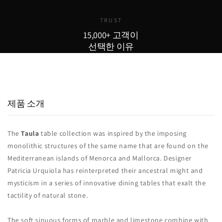
TRUST
15,000+ 고객이
선택한 이유
15,000
800
98
+
+
%
실구매 고객
포토리뷰
추천율
제품 소개
The
Taula
table collection was inspired by the imposing
monolithic structures of the same name that are found on the
Mediterranean islands of Menorca and Mallorca.‎ Designer
Patricia Urquiola has reinterpreted their ancestral might and
mysticism in a series of innovative dining tables that exalt the
tactility of natural stone.‎
The soft sinuous forms of marble and limestone combine with