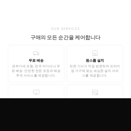
가품 발견 0건
OUR SERVICES
구매의 모든 순간을 케어합니다
무료 배송
원스톱 설치
관부가세 포함, 전국 어디서나 무
전문 기사가 직접 방문하여 프리미
료 배송. 안전한 전문 포장과 배송
엄 가구에 맞는 세심한 설치 서비
추적 서비스를 제공합니다.
스를 제공합니다.
무료 3D 스타일링
안심 결제
AI 기반 3D 홈스타일링으로 구매
기업은행 에스크로 인증으로 안전
전 내 공간에 미리 배치해보세요.
한 결제가 보장됩니다. 카드 결제,
완전 무료로 제공됩니다.
무이자 할부도 지원합니다.