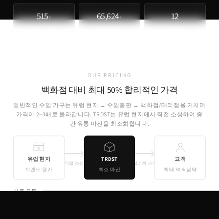
515
65,624
12
+
+
파트너 브랜드
취급 제품
개국 소싱
OUR PRICING
백화점 대비 최대 50% 합리적인 가격
일반적인 수입 가구는 유럽 현지 → 수입총판 → 백화점/대리점을 거치며
가격이 2~3배로 올라갑니다. TRDST는 유럽 현지에서 직접 소싱하여 중
간 유통 마진을 최소화합니다.
유럽 현지
TRDST
고객
직접 소싱
합리적 가격
브랜드 원가
최소 마진
최대 50% 절약
기존 유통
TRDST
유럽 원가 + 최소 마진