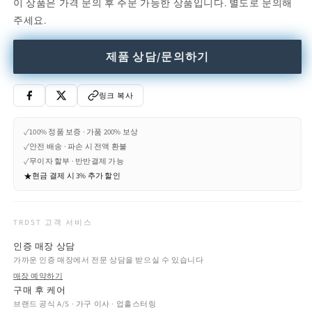
이 상품은 가격 문의 후 주문 가능한 상품입니다. 별도로 문의해
-
-
주세요.
Countertop
Countertop
marble
marble
toothbrush
toothbrush
제품 상담/문의하기
holder
holder
(Request
(Request
Info)
Info)
링크 복사
수
수
량
량
✓
100% 정품 보증 · 가품 200% 보상
줄
늘
✓
안전 배송 · 파손 시 전액 환불
임
림
✓
무이자 할부 · 반반결제 가능
★
현금 결제 시 3% 추가 할인
TRDST 고객 서비스
인증 매장 상담
가까운 인증 매장에서 전문 상담을 받으실 수 있습니다
매장 예약하기
구매 후 케어
브랜드 공식 A/S · 가구 이사 · 업홀스터링