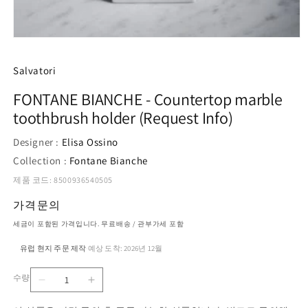
모
달
에
Salvatori
서
미
FONTANE BIANCHE - Countertop marble
디
toothbrush holder (Request Info)
어
1
열
Designer :
Elisa Ossino
기
Collection :
Fontane Bianche
제품 코드: 8500936540505
가격문의
세금이 포함된 가격입니다. 무료배송 / 관부가세 포함
유럽 현지 주문 제작
예상 도착: 2026년 12월
·
수량
FONTANE
FONTANE
수
BIANCHE
BIANCHE
량