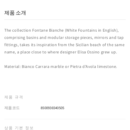
실구매 고객
포토리뷰
추천율
제품 소개
The collection Fontane Bianche (White Fountains in English),
comprising basins and modular storage pieces, mirrors and tap
fittings, takes its inspiration from the Sicilian beach of the same
name, a place close to where designer Elisa Ossino grew up.‎
Material: Bianco Carrara marble or Pietra d’Avola limestone.‎
제품 규격
제품코드
8500936540505
상품 기본 정보