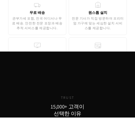
무료 배송
원스톱 설치
관부가세 포함, 전국 어디서나 무
전문 기사가 직접 방문하여 프리미
료 배송. 안전한 전문 포장과 배송
엄 가구에 맞는 세심한 설치 서비
추적 서비스를 제공합니다.
스를 제공합니다.
무료 3D 스타일링
안심 결제
AI 기반 3D 홈스타일링으로 구매
기업은행 에스크로 인증으로 안전
전 내 공간에 미리 배치해보세요.
한 결제가 보장됩니다. 카드 결제,
완전 무료로 제공됩니다.
무이자 할부도 지원합니다.
TRUST
15,000+ 고객이
선택한 이유
15,000
800
98
+
+
%