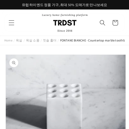
콘텐츠
유럽 하이엔드 정품 가구, 최대 50% 도매가로 만나보세요
로 건너
뛰기
카
트
Home
/
욕실
/
욕실 소품
/
칫솔 홀더
/
FONTANE BIANCHE - Countertop marble toothbrush
제품 정
보로 건
너뛰기