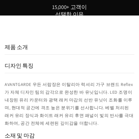
15,000+ 고객이
선택한 이유
15,000
800
98
+
+
%
실구매 고객
포토리뷰
추천율
제품 소개
디자인 특징
AVANTGARDE 우든 서랍장은 이탈리아 럭셔리 가구 브랜드 Reflex
가 자체 디자인 팀의 감각으로 완성한 바 유닛입니다. LED 조명이
내장된 유리 카운터와 광택 래커 마감의 선반 유닛이 조화를 이루
며, 현대적 공간에 격조 높은 분위기를 선사합니다. 베벨 처리된
래커 유리 장식과 화이트 래커 유리 후면 패널이 빛의 반사를 극대
화하여, 공간 전체에 세련된 깊이감을 더합니다.
소재 및 마감