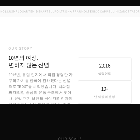
LL
USM
FLOS
ARTEMIDE
KARTELL
POLTRONA FRAU
MOLTENI&C
CAPPELLINI
ZANOTTA
EDRA
M
OUR STORY
10년의 여정,
변하지 않는 신념
2,016
설립연도
2016년, 유럽 현지에서 직접 경험한 가
구의 가치를 한국에 전하겠다는 신념
으로 TRDST를 시작했습니다. 백화점
10
+
과 대리점 중심의 유통 구조에서 벗어
년 이상의 운영
나, 유럽 현지 브랜드 공식 대리점과의
직접 파트너십을 통해 합리적인 가격
에 정품을 제공합니다.
OUR SCALE