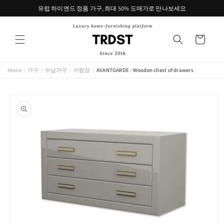
콘텐츠
유럽 하이엔드 정품 가구, 최대 50% 도매가로 만나보세요
로 건너
뛰기
카
트
Home
/
가구
/
수납가구
/
서랍장
/
AVANTGARDE - Wooden chest of drawers
제품 정
보로 건
너뛰기