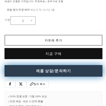
세금이 포함된 가격입니다. 무료배송 / 관부가세 포함
유럽 현지 주문 제작
예상 도착: 2027년 2월
·
수량
AVANTGARDE
AVANTGARDE
수
-
-
량
Wooden
Wooden
chest
chest
카트에 추가
of
of
drawers
drawers
수
수
지금 구매
량
량
줄
늘
임
림
제품 상담/문의하기
링크 복사
✓
100% 정품 보증 · 가품 200% 보상
✓
안전 배송 · 파손 시 전액 환불