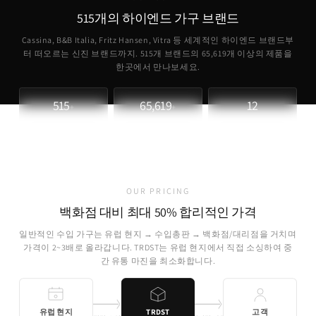
515개의 하이엔드 가구 브랜드
Cassina, B&B Italia, Fritz Hansen, Vitra 등 세계적인 하이엔드 브랜드부
터 떠오르는 신진 브랜드까지. 515개 브랜드의
65,619
개 이상의 제품을
한곳에서 만나보세요.
515
65,619
12
+
+
파트너 브랜드
취급 제품
개국 소싱
OUR PRICING
백화점 대비 최대 50% 합리적인 가격
일반적인 수입 가구는 유럽 현지 → 수입총판 → 백화점/대리점을 거치며
가격이 2~3배로 올라갑니다. TRDST는 유럽 현지에서 직접 소싱하여 중
간 유통 마진을 최소화합니다.
유럽 현지
TRDST
고객