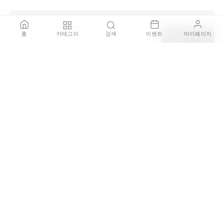
AVANTGARDE - Wooden chest of drawers
100% 정품 보증
홈
카테고리
검색
이벤트
마이페이지
124 x 35 x 217 h (libreria) + 124 x 35 (107) x 111 h (bancone)
장바구니
브랜드 공식 딜러를 통해 직접 구매한 100% 정품 제품을 판매
₩14,153,000
하며, 가품이 발견될 경우 결제 금액의 200% 보상을 약속드립
니다.
안전한 배송 보장
배송 주의가 필요한 제품은 국내 전문 설치 기사를 통해 설치
서비스를 제공하며 배송중 파손되거나 오배송 될 경우 전액
환불을 보장합니다.
평생 AS 지원
병행수입, 구매대행, 중고 제품이더라도 사용중에 제품에 문
제가 있다면 TRDST가 책임지고 전문 AS 업체를 소개해드립
니다.