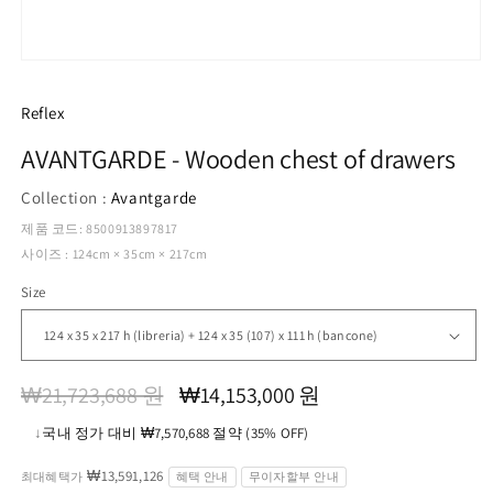
모
달
에
Reflex
서
미
AVANTGARDE - Wooden chest of drawers
디
어
Collection :
Avantgarde
1
열
제품 코드: 8500913897817
기
사이즈 : 124cm × 35cm × 217cm
Size
정
할
₩21,723,688 원
₩14,153,000 원
가
인
↓
국내 정가 대비 ₩7,570,688 절약 (35% OFF)
가
₩13,591,126
최대혜택가
혜택 안내
무이자할부 안내