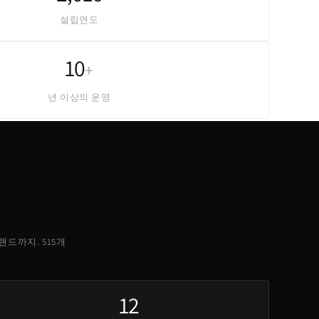
설립연도
10
+
년 이상의 운영
 브랜드까지. 515개
12