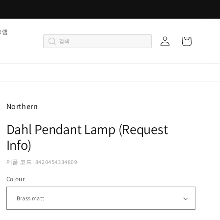
로
그램
카
그
트
인
Northern
Dahl Pendant Lamp (Request
Info)
제품 코드: 8420454334809
Colour