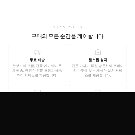
가품 발견 0건
OUR SERVICES
구매의 모든 순간을 케어합니다
무료 배송
원스톱 설치
관부가세 포함, 전국 어디서나 무
전문 기사가 직접 방문하여 프리미
료 배송. 안전한 전문 포장과 배송
엄 가구에 맞는 세심한 설치 서비
추적 서비스를 제공합니다.
스를 제공합니다.
무료 3D 스타일링
안심 결제
AI 기반 3D 홈스타일링으로 구매
기업은행 에스크로 인증으로 안전
전 내 공간에 미리 배치해보세요.
한 결제가 보장됩니다. 카드 결제,
완전 무료로 제공됩니다.
무이자 할부도 지원합니다.