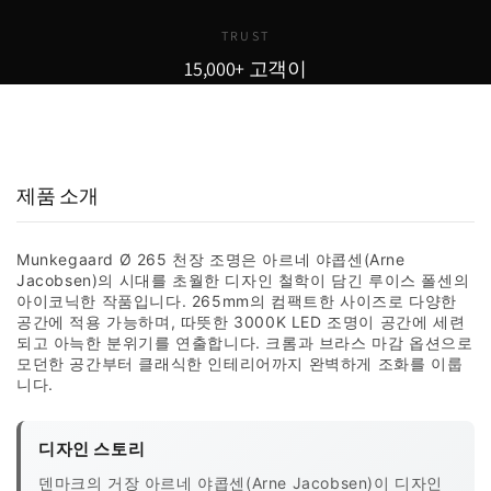
TRUST
15,000+ 고객이
선택한 이유
15,000
800
98
+
+
%
실구매 고객
포토리뷰
추천율
제품 소개
Munkegaard Ø 265 천장 조명은 아르네 야콥센(Arne
Jacobsen)의 시대를 초월한 디자인 철학이 담긴 루이스 폴센의
아이코닉한 작품입니다. 265mm의 컴팩트한 사이즈로 다양한
공간에 적용 가능하며, 따뜻한 3000K LED 조명이 공간에 세련
되고 아늑한 분위기를 연출합니다. 크롬과 브라스 마감 옵션으로
모던한 공간부터 클래식한 인테리어까지 완벽하게 조화를 이룹
니다.
디자인 스토리
덴마크의 거장 아르네 야콥센(Arne Jacobsen)이 디자인