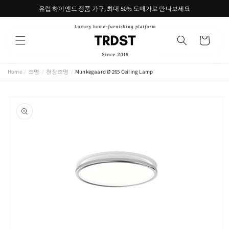
콘텐츠
유럽 하이엔드 정품 가구, 최대 50% 도매가로 만나보세요
로 건너
뛰기
카
트
Home
/
조명
/
천장조명
/
Munkegaard Ø 265 Ceiling Lamp
제품 정
보로 건
너뛰기