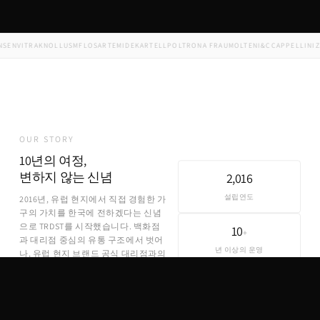
N
VITRA
KNOLL
USM
FLOS
ARTEMIDE
KARTELL
POLTRONA FRAU
MOLTENI&C
CAPPELLINI
ZAN
OUR STORY
10년의 여정,
변하지 않는 신념
2,016
설립연도
2016년, 유럽 현지에서 직접 경험한 가
구의 가치를 한국에 전하겠다는 신념
으로 TRDST를 시작했습니다. 백화점
10
+
과 대리점 중심의 유통 구조에서 벗어
년 이상의 운영
나, 유럽 현지 브랜드 공식 대리점과의
직접 파트너십을 통해 합리적인 가격
에 정품을 제공합니다.