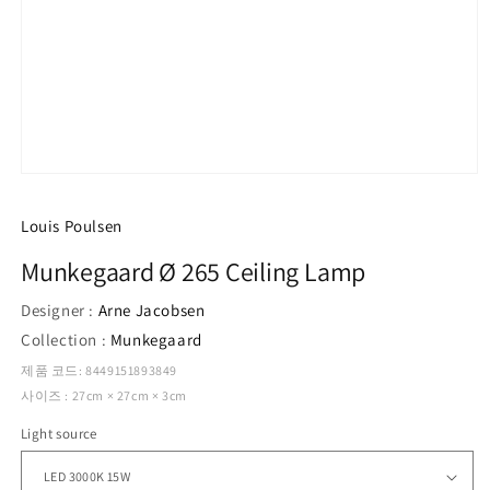
모
달
에
Louis Poulsen
서
미
Munkegaard Ø 265 Ceiling Lamp
디
어
Designer :
Arne Jacobsen
1
열
Collection :
Munkegaard
기
제품 코드: 8449151893849
사이즈 : 27cm × 27cm × 3cm
Light source