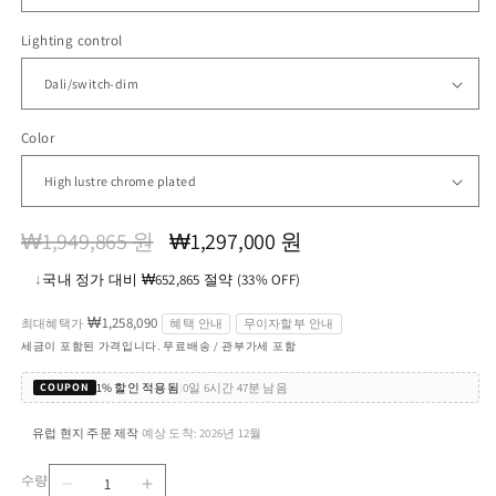
Lighting control
Color
정
할
₩1,949,865 원
₩1,297,000 원
가
인
↓
국내 정가 대비 ₩652,865 절약 (33% OFF)
가
₩1,258,090
최대혜택가
혜택 안내
무이자할부 안내
세금이 포함된 가격입니다. 무료배송 / 관부가세 포함
1% 할인 적용됨
|
0일 6시간 47분 남음
COUPON
유럽 현지 주문 제작
예상 도착: 2026년 12월
·
수량
Munkegaard
Munkegaard