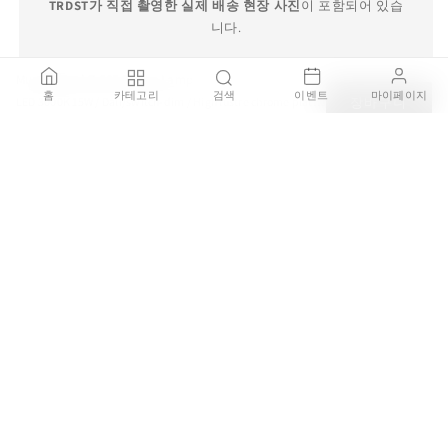
TRDST가 직접 촬영한 실제 배송 현장 사진
이 포함되어 있습
니다.
Munkegaard Ø 265 Ceiling Lamp
홈
카테고리
검색
이벤트
마이페이지
LED 3000K 15W / Dali/switch-dim / High lustre chrome plated
장바구니
₩1,297,000
TRDST 보증 서비스
100% 정품 보증
브랜드 공식 딜러를 통해 직접 구매한 100% 정품 제품을 판매
하며, 가품이 발견될 경우 결제 금액의 200% 보상을 약속드립
니다.
안전한 배송 보장
배송 주의가 필요한 제품은 국내 전문 설치 기사를 통해 설치
서비스를 제공하며 배송중 파손되거나 오배송 될 경우 전액