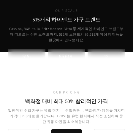
OUR SCALE
515개의 하이엔드 가구 브랜드
Cassina, B&B Italia, Fritz Hansen, Vitra 등 세계적인 하이엔드 브랜드부
터 떠오르는 신진 브랜드까지. 515개 브랜드의
65,619
개 이상의 제품을
한곳에서 만나보세요.
515
65,619
12
+
+
파트너 브랜드
취급 제품
개국 소싱
OUR PRICING
백화점 대비 최대 50% 합리적인 가격
일반적인 수입 가구는 유럽 현지 → 수입총판 → 백화점/대리점을 거치며
가격이 2~3배로 올라갑니다. TRDST는 유럽 현지에서 직접 소싱하여 중
간 유통 마진을 최소화합니다.