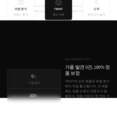
유럽 현지
TRDST
고객
직접 소싱
합리적 가격
브랜드 원가
최소 마진
최대 50% 절약
기존 유통
TRDST
유럽 원가 + 최소 마진
AUTHENTICITY
가품 발견 0건, 100% 정
품 보장
0
건
TRDST의 모든 제품은 유럽 현지
가품 발견
에서 직접 출고됩니다. 각 제품
에는 정품 브랜드 인증서가 동
100
%
봉되며, 창립 이래 단 한 건의 가
품 사례도 없습니다.
정품 보장
정품 브랜드 인증서 동봉
유럽 현지 직접 출고