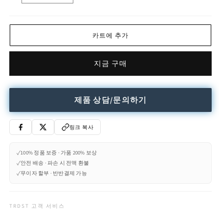
수
Ø
Ø
량
265
265
Ceiling
Ceiling
카트에 추가
Lamp
Lamp
수
수
량
량
지금 구매
줄
늘
임
림
제품 상담/문의하기
링크 복사
✓
100% 정품 보증 · 가품 200% 보상
✓
안전 배송 · 파손 시 전액 환불
✓
무이자 할부 · 반반결제 가능
TRDST 고객 서비스