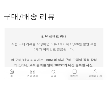
구매/배송 리뷰
리뷰 이벤트 안내
직접 구매 리뷰를 작성하면 리뷰 1개마다 10,000원 할인 쿠폰
1개가 이메일로 발급됩니다.
이 구매/배송 리뷰에는
TRDST의 실제 구매 고객이 직접 작성
하였거나,
고객 동의를 얻어 TRDST가 대신 등록한 사진,
TRDST가 직접 촬영한 실제 배송 현장 사진
이 포함되어 있습
Saarinen Tulip Armchair Fully upholstered Fabric 사리넨 튤립 암체어 - 풀리 업홀스터드 패브릭 암체어
니다.
홈
카테고리
검색
이벤트
마이페이지
G / 고정형 / 화이트
컬러 선택 필요
₩4,326,000
TRDST 보증 서비스