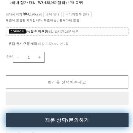
↓
국내 정가 대비 ₩3,438,969 절약 (44% OFF)
가
₩4,196,220
최대혜택가
혜택 안내
무이자할부 안내
세금이 포함된 가격입니다. 무료배송 / 관부가세 포함
8% 할인 적용됨
|
6일 13시간 28분 남음
COUPON
유럽 현지 주문 제작
예상 도착: 2027년 2월
·
수량
Saarinen
Saarinen
수
Tulip
Tulip
량
Armchair
Armchair
Fully
Fully
컬러를 선택해주세요
upholstered
upholstered
Fabric
Fabric
사
사
리
리
넨
넨
튤
튤
제품 상담/문의하기
립
립