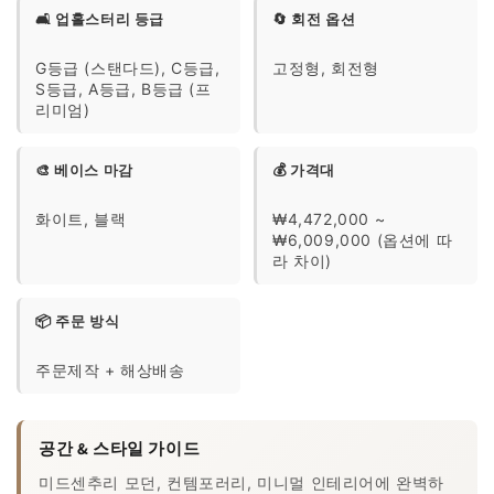
🛋️ 업홀스터리 등급
🔄 회전 옵션
G등급 (스탠다드), C등급,
고정형, 회전형
S등급, A등급, B등급 (프
리미엄)
🎨 베이스 마감
💰 가격대
화이트, 블랙
₩4,472,000 ~
₩6,009,000 (옵션에 따
라 차이)
📦 주문 방식
주문제작 + 해상배송
공간 & 스타일 가이드
미드센추리 모던, 컨템포러리, 미니멀 인테리어에 완벽하