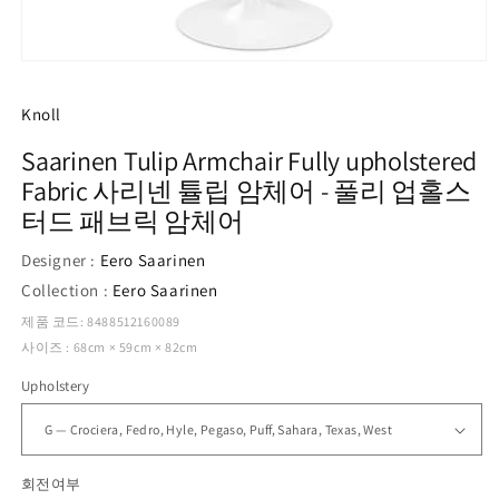
모
달
에
Knoll
서
미
Saarinen Tulip Armchair Fully upholstered
디
Fabric 사리넨 튤립 암체어 - 풀리 업홀스
어
1
터드 패브릭 암체어
열
기
Designer :
Eero Saarinen
Collection :
Eero Saarinen
제품 코드: 8488512160089
사이즈 : 68cm × 59cm × 82cm
Upholstery
회전여부