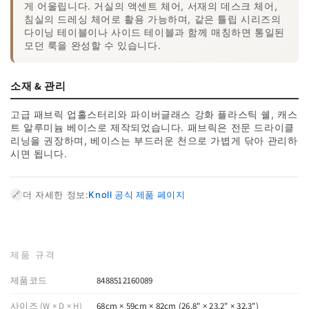
게 어울립니다. 거실의 액센트 체어, 서재의 데스크 체어,
침실의 드레싱 체어로 활용 가능하며, 같은 튤립 시리즈의
다이닝 테이블이나 사이드 테이블과 함께 매칭하면 통일된
모던 룩을 완성할 수 있습니다.
소재 & 관리
고급 패브릭 업홀스터리와 파이버글래스 강화 플라스틱 쉘, 캐스
트 알루미늄 베이스로 제작되었습니다. 패브릭은 전문 드라이클
리닝을 권장하며, 베이스는 부드러운 천으로 가볍게 닦아 관리하
시면 됩니다.
더 자세한 정보:
Knoll 공식 제품 페이지
🔗
제품 규격
제품코드
8488512160089
사이즈 (W × D × H)
68cm × 59cm × 82cm (26.8" × 23.2" × 32.3")