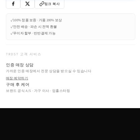
암
암
링크 복사
체
체
어
어
✓
100% 정품 보증 · 가품 200% 보상
-
-
✓
안전 배송 · 파손 시 전액 환불
풀
풀
✓
무이자 할부 · 반반결제 가능
리
리
업
업
홀
홀
TRDST 고객 서비스
스
스
인증 매장 상담
터
터
가까운 인증 매장에서 전문 상담을 받으실 수 있습니다
드
드
매장 예약하기
패
패
구매 후 케어
브
브
브랜드 공식 A/S · 가구 이사 · 업홀스터링
릭
릭
암
암
체
체
어
어
수
수
량
량