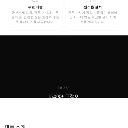
무료 배송
원스톱 설치
관부가세 포함, 전국 어디서나 무
전문 기사가 직접 방문하여 프리미
료 배송. 안전한 전문 포장과 배송
엄 가구에 맞는 세심한 설치 서비
추적 서비스를 제공합니다.
스를 제공합니다.
무료 3D 스타일링
안심 결제
AI 기반 3D 홈스타일링으로 구매
기업은행 에스크로 인증으로 안전
전 내 공간에 미리 배치해보세요.
한 결제가 보장됩니다. 카드 결제,
완전 무료로 제공됩니다.
무이자 할부도 지원합니다.
TRUST
15,000+ 고객이
선택한 이유
15,000
800
98
+
+
%
제품 소개
실구매 고객
포토리뷰
추천율