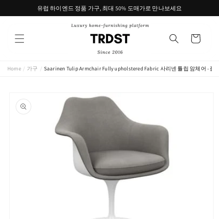
콘텐츠
유럽 하이엔드 정품 가구, 최대 50% 도매가로 만나보세요
로 건너
뛰기
카
트
Home
/
가구
/
Saarinen Tulip Armchair Fully upholstered Fabric 사리넨 튤립 
제품 정
보로 건
너뛰기