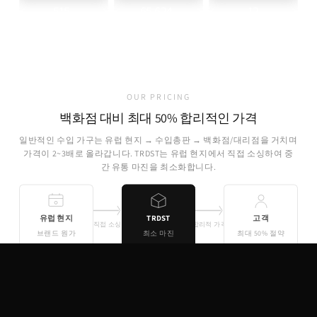
515
65,624
12
+
+
파트너 브랜드
취급 제품
개국 소싱
OUR PRICING
백화점 대비 최대 50% 합리적인 가격
일반적인 수입 가구는 유럽 현지 → 수입총판 → 백화점/대리점을 거치며
가격이 2~3배로 올라갑니다. TRDST는 유럽 현지에서 직접 소싱하여 중
간 유통 마진을 최소화합니다.
유럽 현지
TRDST
고객
직접 소싱
합리적 가격
브랜드 원가
최소 마진
최대 50% 절약
기존 유통
TRDST
유럽 원가 + 최소 마진