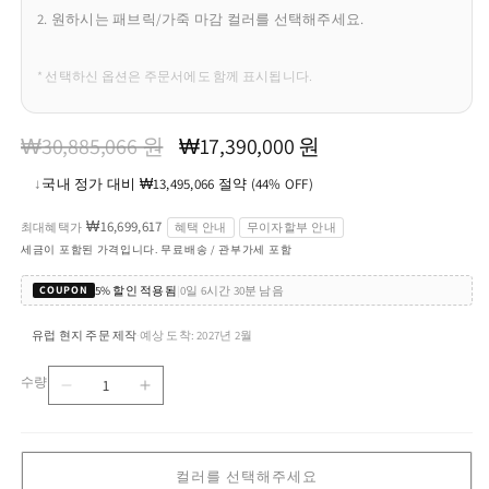
2. 원하시는 패브릭/가죽 마감 컬러를 선택해주세요.
* 선택하신 옵션은 주문서에도 함께 표시됩니다.
정
할
₩30,885,066 원
₩17,390,000 원
가
인
↓
국내 정가 대비 ₩13,495,066 절약 (44% OFF)
가
₩16,699,617
최대혜택가
혜택 안내
무이자할부 안내
세금이 포함된 가격입니다. 무료배송 / 관부가세 포함
5% 할인 적용됨
|
0일 6시간 30분 남음
COUPON
유럽 현지 주문 제작
예상 도착: 2027년 2월
·
수량
플
플
수
로
로
량
렌
렌
스
스
컬러를 선택해주세요