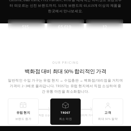
터 떠오르는 신진 브랜드까지. 515개 브랜드의
65,619
개 이상의 제품을
한곳에서 만나보세요.
515
65,619
12
+
+
파트너 브랜드
취급 제품
개국 소싱
OUR PRICING
백화점 대비 최대 50% 합리적인 가격
일반적인 수입 가구는 유럽 현지 → 수입총판 → 백화점/대리점을 거치며
가격이 2~3배로 올라갑니다. TRDST는 유럽 현지에서 직접 소싱하여 중
간 유통 마진을 최소화합니다.
유럽 현지
TRDST
고객
직접 소싱
합리적 가격
브랜드 원가
최소 마진
최대 50% 절약