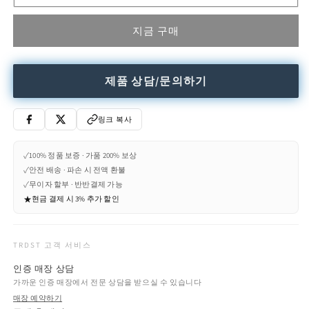
놀
놀
라
라
지금 구매
운
운
지
지
-
-
제품 상담/문의하기
터
터
프
프
티
티
링크 복사
드
드
3
3
✓
100% 정품 보증 · 가품 200% 보상
인
인
✓
안전 배송 · 파손 시 전액 환불
소
소
✓
무이자 할부 · 반반결제 가능
★
현금 결제 시 3% 추가 할인
파
파
수
수
량
량
TRDST 고객 서비스
줄
늘
임
림
인증 매장 상담
가까운 인증 매장에서 전문 상담을 받으실 수 있습니다
매장 예약하기