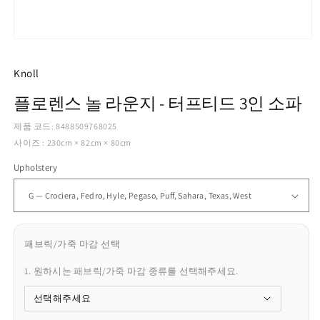
모
달
에
Knoll
서
미
플로렌스 놀 라운지 - 터프티드 3인 소파
디
어
제품 코드: 8488509768025
1
사이즈 : 230cm × 82cm × 80cm
열
기
Upholstery
패브릭/가죽 마감 선택
1. 원하시는 패브릭/가죽 마감 종류를 선택해주세요.