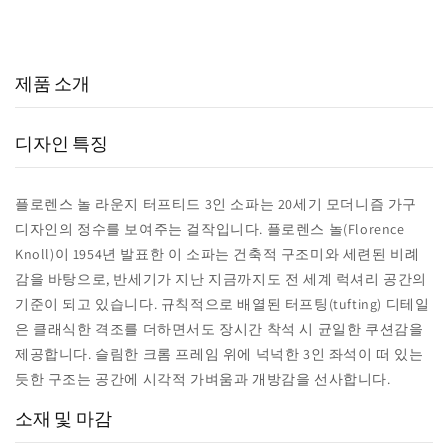
15,000
800
98
+
+
%
실구매 고객
포토리뷰
추천율
제품 소개
디자인 특징
플로렌스 놀 라운지 터프티드 3인 소파는 20세기 모더니즘 가구
디자인의 정수를 보여주는 걸작입니다. 플로렌스 놀(Florence
Knoll)이 1954년 발표한 이 소파는 건축적 구조미와 세련된 비례
감을 바탕으로, 반세기가 지난 지금까지도 전 세계 럭셔리 공간의
기준이 되고 있습니다. 규칙적으로 배열된 터프팅(tufting) 디테일
은 클래식한 격조를 더하면서도 장시간 착석 시 균일한 쿠션감을
제공합니다. 슬림한 크롬 프레임 위에 넉넉한 3인 좌석이 떠 있는
듯한 구조는 공간에 시각적 가벼움과 개방감을 선사합니다.
소재 및 마감