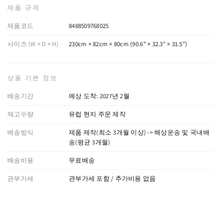
제품 규격
제품코드
8488509768025
사이즈 (W × D × H)
230cm × 82cm × 80cm (90.6" × 32.3" × 31.5")
상품 기본 정보
배송기간
예상 도착: 2027년 2월
재고수량
유럽 현지 주문 제작
배송방식
제품 제작(최소 3개월 이상) -> 해상운송 및 국내배
송(평균 3개월)
배송비용
무료배송
관부가세
관부가세 포함 / 추가비용 없음