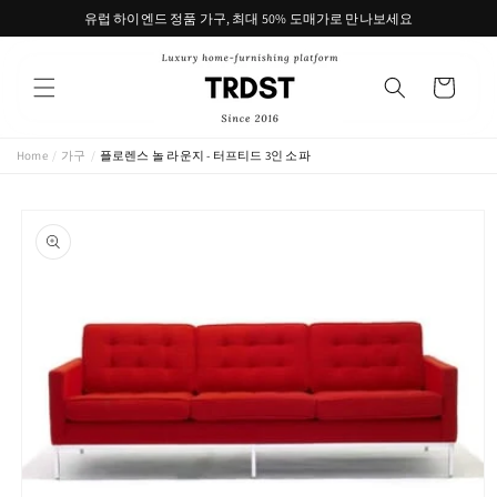
콘텐츠
유럽 하이엔드 정품 가구, 최대 50% 도매가로 만나보세요
로 건너
뛰기
카
트
Home
/
가구
/
플로렌스 놀 라운지 - 터프티드 3인 소파
제품 정
보로 건
너뛰기