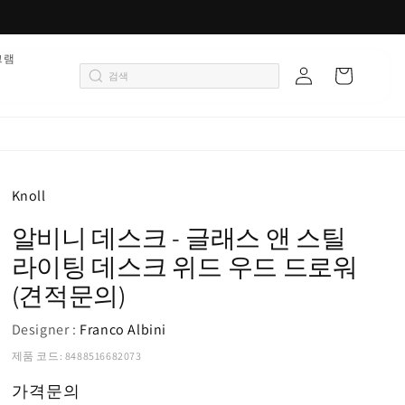
로
그램
카
그
트
인
Knoll
알비니 데스크 - 글래스 앤 스틸
라이팅 데스크 위드 우드 드로워
(견적문의)
Designer :
Franco Albini
제품 코드: 8488516682073
가격문의