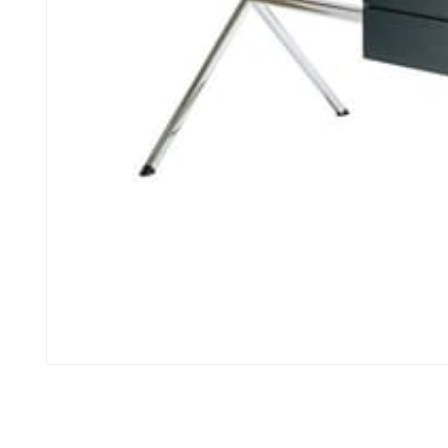
모
달
에
서
미