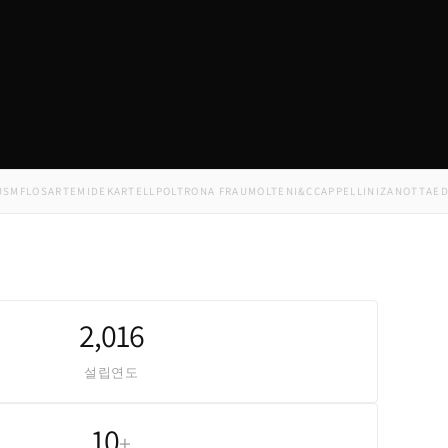
LOS
ARTEMIDE
KARTELL
POLTRONA FRAU
MOLTENI&C
CAPPELLINI
ZANOTTA
EDRA
M
2,016
설립연도
10
+