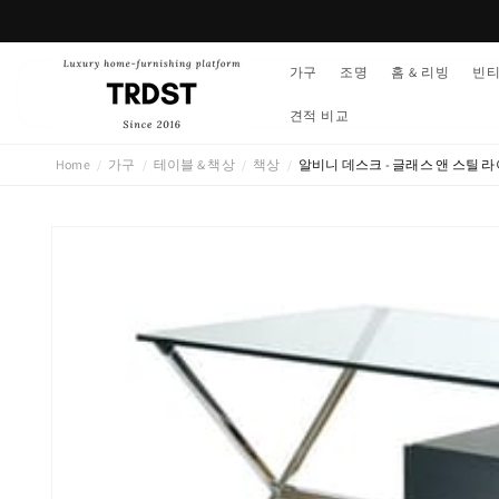
콘텐츠
로 건너
뛰기
가구
조명
홈 & 리빙
빈
견적 비교
Home
가구
테이블 & 책상
책상
알비니 데스크 - 글래스 앤 스틸 
/
/
/
/
제품 정
보로 건
너뛰기