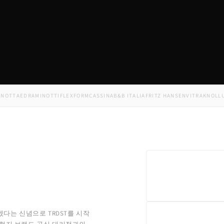
TA
EDRA
MINOTTI
FLEXFORM
CASSINA
B&B ITALIA
FRITZ HANSEN
VITRA
KNOLL
USM
F
겠다는 신념으로 TRDST를 시작