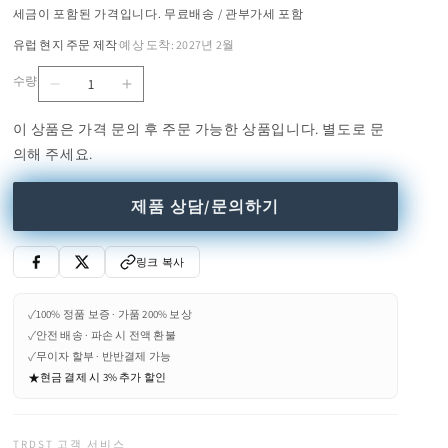
세금이 포함된 가격입니다. 무료배송 / 관부가세 포함
유럽 현지 주문 제작
예상 도착: 2027년 2월
·
수량
알
알
수
비
비
량
이 상품은 가격 문의 후 주문 가능한 상품입니다. 별도로 문
니
니
의해 주세요.
데
데
스
스
제품 상담/문의하기
크
크
-
-
글
글
링크 복사
래
래
스
스
✓
100% 정품 보증 · 가품 200% 보상
앤
앤
✓
안전 배송 · 파손 시 전액 환불
스
스
✓
무이자 할부 · 반반결제 가능
틸
틸
★
현금 결제 시 3% 추가 할인
라
라
이
이
TRDST 고객 서비스