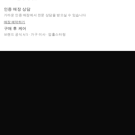
팅
팅
데
데
인증 매장 상담
스
스
가까운 인증 매장에서 전문 상담을 받으실 수 있습니다
크
크
매장 예약하기
구매 후 케어
위
위
브랜드 공식 A/S · 가구 이사 · 업홀스터링
드
드
우
우
드
드
드
드
로
로
워
워
(견
(견
적
적
문
문
의)
의)
수
수
량
량
줄
늘
임
림