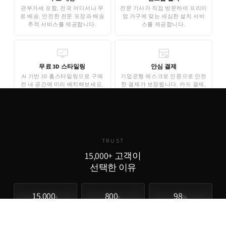
관부가세 포함, 전국 어디서나 무
전문 기사가 직접 방문하여 프리미
료 배송. 안전한 전문 포장과 배송
엄 가구에 맞는 세심한 설치 서비
추적 서비스를 제공합니다.
스를 제공합니다.
무료 3D 스타일링
안심 결제
AI 기반 3D 홈스타일링으로 구매
기업은행 에스크로 인증으로 안전
전 내 공간에 미리 배치해보세요.
한 결제가 보장됩니다. 카드 결제,
완전 무료로 제공됩니다.
무이자 할부도 지원합니다.
TRUST
15,000+ 고객이
선택한 이유
15,000
800
98
+
+
%
실구매 고객
포토리뷰
추천율