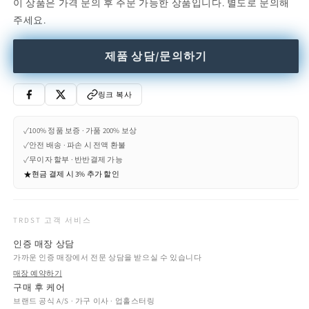
이 상품은 가격 문의 후 주문 가능한 상품입니다. 별도로 문의해
Fabric
Fabric
주세요.
garden
garden
stool
stool
(Request
(Request
제품 상담/문의하기
Info)
Info)
수
수
량
량
링크 복사
줄
늘
임
림
✓
100% 정품 보증 · 가품 200% 보상
✓
안전 배송 · 파손 시 전액 환불
✓
무이자 할부 · 반반결제 가능
★
현금 결제 시 3% 추가 할인
TRDST 고객 서비스
인증 매장 상담
가까운 인증 매장에서 전문 상담을 받으실 수 있습니다
매장 예약하기
구매 후 케어
브랜드 공식 A/S · 가구 이사 · 업홀스터링