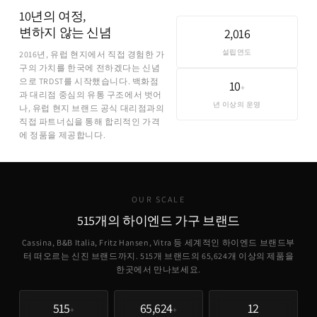
10년의 여정,
변하지 않는 신념
2,016
설립연도
2016년, 유럽 현지에서 직접 경험한 가
구의 가치를 한국에 전하겠다는 신념
으로 TRDST를 시작했습니다. 백화점
10
+
과 대리점 중심의 유통 구조에서 벗어
년 이상의 운영
나, 유럽 현지 브랜드 공식 대리점과의
직접 파트너십을 통해 합리적인 가격
에 정품을 제공합니다.
OUR SCALE
515개의 하이엔드 가구 브랜드
Cassina, B&B Italia, Fritz Hansen, Vitra 등 세계적인 하이엔드 브랜드부
터 떠오르는 신진 브랜드까지. 515개 브랜드의
65,624
개 이상의 제품을
한곳에서 만나보세요.
515
65,624
12
+
+