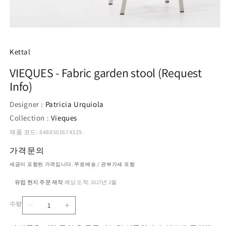
모
달
에
Kettal
서
미
VIEQUES - Fabric garden stool (Request
디
Info)
어
1
열
Designer :
Patricia Urquiola
기
Collection :
Vieques
제품 코드: 8488501674329
가격문의
세금이 포함된 가격입니다. 무료배송 / 관부가세 포함
유럽 현지 주문 제작
예상 도착: 2027년 2월
·
수량
VIEQUES
VIEQUES
수
-
-
량