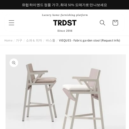
콘텐츠
유럽 하이엔드 정품 가구, 최대 50% 도매가로 만나보세요
로 건너
뛰기
카
트
Home
/
가구
/
소파 & 의자
/
바스툴
/
VIEQUES - Fabric garden stool (Request Info)
제품 정
보로 건
너뛰기