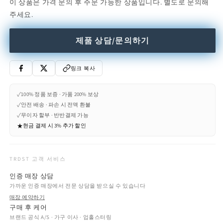
이 상품은 가격 문의 후 주문 가능한 상품입니다. 별도로 문의해
Fiberglass
Fiberglass
주세요.
pendant
pendant
lamp
lamp
(Request
(Request
제품 상담/문의하기
Info)
Info)
수
수
량
량
링크 복사
줄
늘
임
림
✓
100% 정품 보증 · 가품 200% 보상
✓
안전 배송 · 파손 시 전액 환불
✓
무이자 할부 · 반반결제 가능
★
현금 결제 시 3% 추가 할인
TRDST 고객 서비스
인증 매장 상담
가까운 인증 매장에서 전문 상담을 받으실 수 있습니다
매장 예약하기
구매 후 케어
브랜드 공식 A/S · 가구 이사 · 업홀스터링