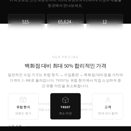
한곳에서 만나보세요.
515
65,624
12
+
+
파트너 브랜드
취급 제품
개국 소싱
OUR PRICING
백화점 대비 최대 50% 합리적인 가격
일반적인 수입 가구는 유럽 현지 → 수입총판 → 백화점/대리점을 거치며
가격이 2~3배로 올라갑니다. TRDST는 유럽 현지에서 직접 소싱하여 중
간 유통 마진을 최소화합니다.
유럽 현지
TRDST
고객
직접 소싱
합리적 가격
브랜드 원가
최소 마진
최대 50% 절약
기존 유통