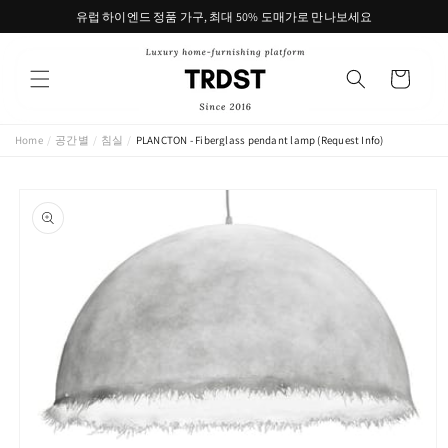
콘텐츠
유럽 하이엔드 정품 가구, 최대 50% 도매가로 만나보세요
로 건너
뛰기
카
트
Home
/
공간별
/
침실
/
PLANCTON - Fiberglass pendant lamp (Request Info)
제품 정
보로 건
너뛰기