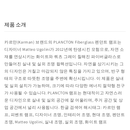
15,000
800
98
+
+
%
실구매 고객
포토리뷰
추천율
제품 소개
카르만(Karman) 브랜드의 PLANCTON Fiberglass 펜던트 램프는
디자이너 Matteo Ugolini가 2012년에 탄생시킨 모험으로, 자연 소
재를 연상시키는 화이트와 쿼츠 그레이 칠해진 파이버글라스로
만들어진 실내 및 실외 조명 컬렉션입니다. 자연을 상기시키는 그
의 디자인은 거칠고 마감되지 않은 특징을 가지고 있으며, 반구 형
태의 구조로 따뜻한 조명을 주변에 확산시킵니다. 이 제품은 실내
및 실외 설치가 가능하며, 크기에 따라 다양한 에너지 절약형 전구
가 사용될 수 있습니다. PLANCTON 램프는 현대적이고 자연스러
운 디자인으로 실내 및 실외 공간에 잘 어울리며, 주거 공간 및 상
업 공간에서 널리 사용됩니다. 한글 검색어 해시태그: 카르만 램
프, 피벤트 램프, 디자이너 조명, 인테리어 조명, 현대 조명, 펜던트
조명, Matteo Ugolini, 실내 조명, 실외 조명, 화이트 램프