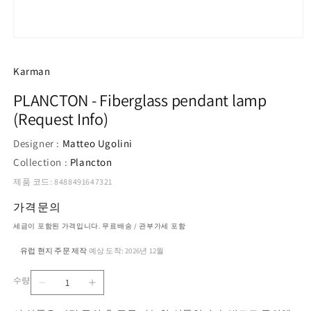
모
달
에
Karman
서
미
PLANCTON - Fiberglass pendant lamp
디
(Request Info)
어
1
열
Designer :
Matteo Ugolini
기
Collection :
Plancton
제품 코드: 8488491647321
가격문의
세금이 포함된 가격입니다. 무료배송 / 관부가세 포함
유럽 현지 주문 제작
예상 도착: 2026년 12월
·
수량
PLANCTON
PLANCTON
수
-
-
량