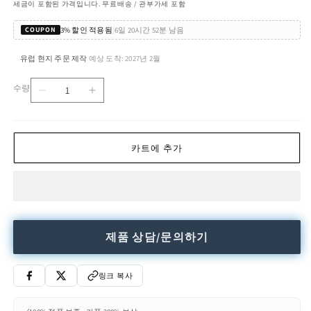
세금이 포함된 가격입니다. 무료배송 / 관부가세 포함
3% 할인 적용됨
|
6일 20시간 52분 남음
COUPON
유럽 현지 주문 제작
예상 도착: 2027년 2월
·
수량
XX
XX
수
-
-
량
Rectangular
Rectangular
crystal
crystal
카트에 추가
console
console
table
table
수
수
량
량
줄
늘
임
림
제품 상담/문의하기
링크 복사