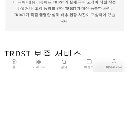
이 구매/배송 리뷰에는
TRDST의 실제 구매 고객이 직접 작성
하였거나,
고객 동의를 얻어 TRDST가 대신 등록한 사진,
TRDST가 직접 촬영한 실제 배송 현장 사진
이 포함되어 있습
니다.
TRDST 보증 서비스
XX - Rectangular crystal console table
홈
카테고리
검색
이벤트
마이페이지
175×40×89 cm
장바구니
₩6,379,000
100% 정품 보증
브랜드 공식 딜러를 통해 직접 구매한 100% 정품 제품을 판매
하며, 가품이 발견될 경우 결제 금액의 200% 보상을 약속드립
니다.
안전한 배송 보장