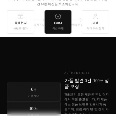
간 유통 마진을 최소화합니다.
유럽 현지
TRDST
고객
직접 소싱
합리적 가격
브랜드 원가
최소 마진
최대 50% 절약
기존 유통
TRDST
유럽 원가 + 최소 마진
AUTHENTICITY
가품 발견 0건, 100% 정
품 보장
0
건
TRDST의 모든 제품은 유럽 현지
가품 발견
에서 직접 출고됩니다. 각 제품
에는 정품 브랜드 인증서가 동
100
%
봉되며, 창립 이래 단 한 건의 가
품 사례도 없습니다.
정품 보장