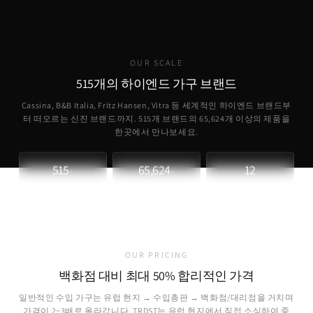
OUR SCALE
515개의 하이엔드 가구 브랜드
Cassina, B&B Italia, Fritz Hansen, Vitra 등 세계적인 하이엔드 브랜드부
터 떠오르는 신진 브랜드까지. 515개 브랜드의
65,624
개 이상의 제품을
한곳에서 만나보세요.
515
65,624
12
+
+
파트너 브랜드
취급 제품
개국 소싱
OUR PRICING
백화점 대비 최대 50% 합리적인 가격
일반적인 수입 가구는 유럽 현지 → 수입총판 → 백화점/대리점을 거치며
가격이 2~3배로 올라갑니다. TRDST는 유럽 현지에서 직접 소싱하여 중