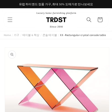
콘텐츠
유럽 하이엔드 정품 가구, 최대 50% 도매가로 만나보세요
로 건너
뛰기
카
트
Home
/
가구
/
테이블 & 책상
/
콘솔 테이블
/
XX - Rectangular crystal console table
제품 정
보로 건
너뛰기