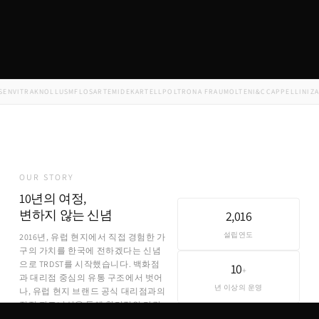
VITRA
KNOLL
USM
FLOS
ARTEMIDE
KARTELL
POLTRONA FRAU
MOLTENI&C
CAPPELLINI
ZANO
OUR STORY
10년의 여정,
변하지 않는 신념
2,016
설립연도
2016년, 유럽 현지에서 직접 경험한 가
구의 가치를 한국에 전하겠다는 신념
으로 TRDST를 시작했습니다. 백화점
10
+
과 대리점 중심의 유통 구조에서 벗어
년 이상의 운영
나, 유럽 현지 브랜드 공식 대리점과의
직접 파트너십을 통해 합리적인 가격
에 정품을 제공합니다.