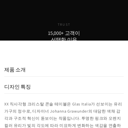
TRUST
15,000+ 고객이
선택한 이유
15,000
800
98
+
+
%
실구매 고객
포토리뷰
추천율
제품 소개
디자인 특징
XX 직사각형 크리스탈 콘솔 테이블은 Glas Italia가 선보이는 유리
가구의 정수로, 디자이너 Johanna Grawunder의 대담한 색채 감
각과 구조적 혁신이 돋보이는 작품입니다. 투명한 핑크와 오렌지
컬러 유리가 빛의 각도에 따라 미묘하게 변화하는 색감을 연출하