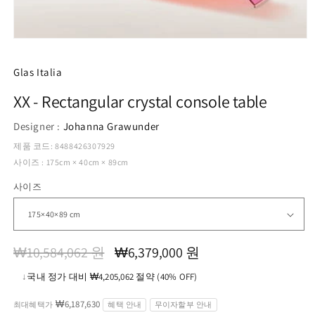
모
달
에
Glas Italia
서
미
XX - Rectangular crystal console table
디
어
Designer :
Johanna Grawunder
1
열
제품 코드: 8488426307929
기
사이즈 : 175cm × 40cm × 89cm
사이즈
정
할
₩10,584,062 원
₩6,379,000 원
가
인
↓
국내 정가 대비 ₩4,205,062 절약 (40% OFF)
가
₩6,187,630
최대혜택가
혜택 안내
무이자할부 안내