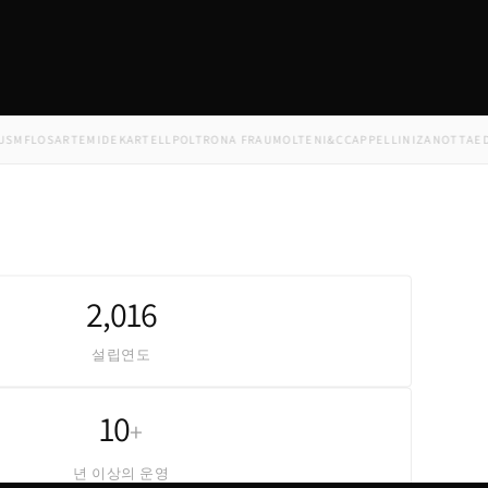
FLOS
ARTEMIDE
KARTELL
POLTRONA FRAU
MOLTENI&C
CAPPELLINI
ZANOTTA
EDRA
M
2,016
설립연도
10
+
년 이상의 운영