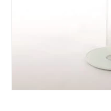
모
달
에
서
미