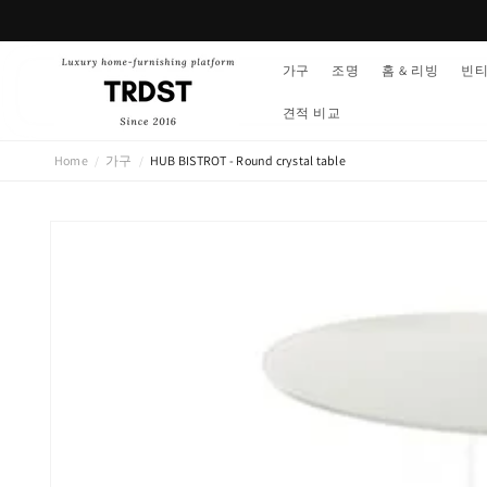
콘텐츠
로 건너
뛰기
가구
조명
홈 & 리빙
빈
견적 비교
Home
가구
HUB BISTROT - Round crystal table
/
/
제품 정
보로 건
너뛰기