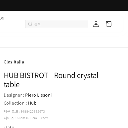
로
그램
카
그
트
인
Glas Italia
HUB BISTROT - Round crystal
table
Designer :
Piero Lissoni
Collection :
Hub
제품 코드: 8488420835673
사이즈 : 80cm × 80cm × 72cm
사이즈