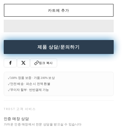
-
-
Round
Round
카트에 추가
crystal
crystal
table
table
수
수
량
량
줄
늘
임
림
제품 상담/문의하기
링크 복사
✓
100% 정품 보증 · 가품 200% 보상
✓
안전 배송 · 파손 시 전액 환불
✓
무이자 할부 · 반반결제 가능
TRDST 고객 서비스
인증 매장 상담
가까운 인증 매장에서 전문 상담을 받으실 수 있습니다