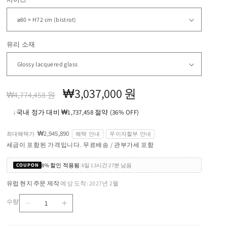
유리 소재
정
할
₩3,037,000 원
₩4,774,458 원
가
인
↓
국내 정가 대비 ₩1,737,458 절약 (36% OFF)
가
₩2,945,890
최대혜택가
혜택 안내
무이자할부 안내
세금이 포함된 가격입니다. 무료배송 / 관부가세 포함
8% 할인 적용됨
|
6일 13시간 27분 남음
COUPON
유럽 현지 주문 제작
예상 도착: 2027년 2월
·
수량
HUB
HUB
수
BISTROT
BISTROT
량