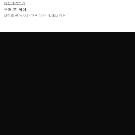
매장 예약하기
구매 후 케어
브랜드 공식 A/S · 가구 이사 · 업홀스터링