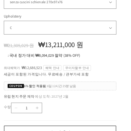
Upholstery
정
할
₩13,211,000 원
₩21,305,029 원
가
인
↓
국내 정가 대비 ₩8,094,029 절약 (38% OFF)
가
₩12,686,523
최대혜택가
혜택 안내
무이자할부 안내
세금이 포함된 가격입니다. 무료배송 / 관부가세 포함
6% 할인 적용됨
|
6일 12시간 25분 남음
COUPON
유럽 현지 주문 제작
예상 도착: 2027년 2월
·
수량
SOLEMYIDAE
SOLEMYIDAE
수
-
-
량
Fabric
Fabric
sofa
sofa