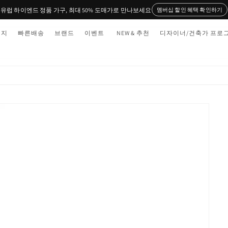
유럽 하이엔드 정품 가구, 최대 50% 도매가로 만나보세요
멤버십 할인 혜택 확인하기
티지
빠른배송
브랜드
이벤트
NEW & 추천
디자이너/건축가 프로