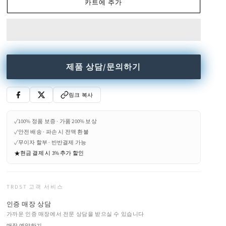
카트에 추가
수
수
량
량
줄
늘
임
림
제품 상담/문의하기
링크 복사
✓
100% 정품 보증 · 가품 200% 보상
✓
안전 배송 · 파손 시 전액 환불
✓
무이자 할부 · 반반결제 가능
★
현금 결제 시 3% 추가 할인
TRDST 고객 서비스
인증 매장 상담
가까운 인증 매장에서 전문 상담을 받으실 수 있습니다
매장 예약하기