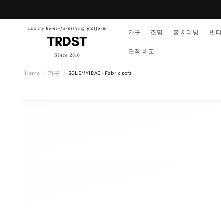
콘텐츠
로 건너
뛰기
가구
조명
홈 & 리빙
빈
견적 비교
Home
가구
SOLEMYIDAE - Fabric sofa
/
/
제품 정
보로 건
너뛰기