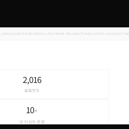
FLOS
ARTEMIDE
KARTELL
POLTRONA FRAU
MOLTENI&C
CAPPELLINI
ZANOTTA
EDRA
2,016
설립연도
10
+
년 이상의 운영