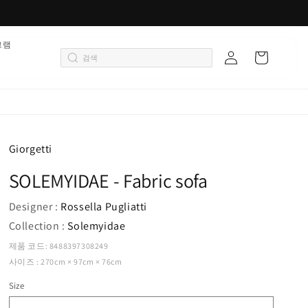
로
그램
카
그
트
인
Giorgetti
SOLEMYIDAE - Fabric sofa
Designer :
Rossella Pugliatti
Collection :
Solemyidae
제품 코드: 8488397308249
사이즈 : 270cm × 97cm × 76cm
Size