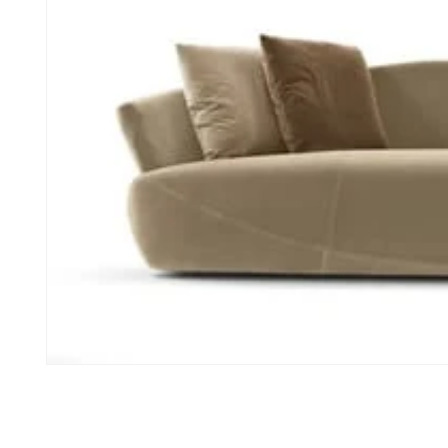
모
달
에
서
미