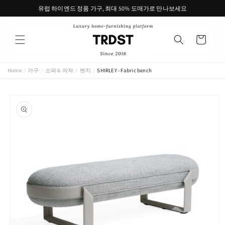
콘텐츠
유럽 하이엔드 정품 가구, 최대 50% 도매가로 만나보세요
로 건너
뛰기
카
트
Home
/
가구
/
소파 & 의자
/
벤치
/
SHIRLEY - Fabric bench
제품 정
보로 건
너뛰기