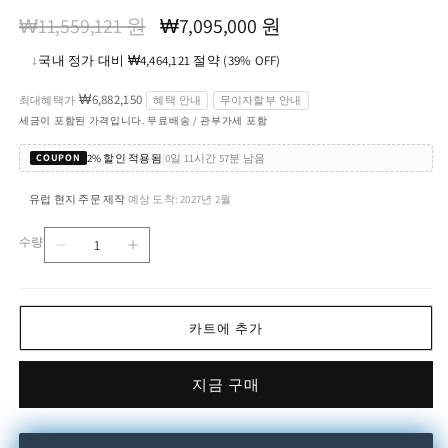
정
할
₩11,559,121 원
₩7,095,000 원
가
인
↓
국내 정가 대비 ₩4,464,121 절약 (39% OFF)
가
₩6,882,150
최대혜택가
혜택 안내
무이자할부 안내
세금이 포함된 가격입니다. 무료배송 / 관부가세 포함
2% 할인 적용됨
|
0일 11시간 57분 남음
COUPON
유럽 현지 주문 제작
예상 도착: 2027년 2월
·
수량
SHIRLEY
SHIRLEY
수
-
-
량
Fabric
Fabric
bench
bench
카트에 추가
수
수
량
량
지금 구매
줄
늘
임
림