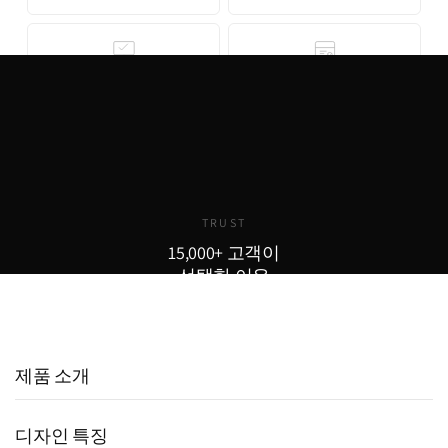
무료 3D 스타일링
안심 결제
AI 기반 3D 홈스타일링으로 구매
기업은행 에스크로 인증으로 안전
전 내 공간에 미리 배치해보세요.
한 결제가 보장됩니다. 카드 결제,
완전 무료로 제공됩니다.
무이자 할부도 지원합니다.
TRUST
15,000+ 고객이
선택한 이유
15,000
800
98
+
+
%
실구매 고객
포토리뷰
추천율
제품 소개
디자인 특징