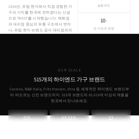
설립연도
2016년, 유럽 현지에서 직접 경험한 가
구의 가치를 한국에 전하겠다는 신념
으로 TRDST를 시작했습니다. 백화점
10
+
과 대리점 중심의 유통 구조에서 벗어
년 이상의 운영
나, 유럽 현지 브랜드 공식 대리점과의
직접 파트너십을 통해 합리적인 가격
에 정품을 제공합니다.
OUR SCALE
515개의 하이엔드 가구 브랜드
Cassina, B&B Italia, Fritz Hansen, Vitra 등 세계적인 하이엔드 브랜드부
터 떠오르는 신진 브랜드까지. 515개 브랜드의
65,619
개 이상의 제품을
한곳에서 만나보세요.
515
65,619
12
+
+
파트너 브랜드
취급 제품
개국 소싱