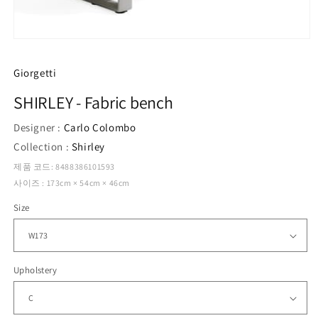
모
달
에
Giorgetti
서
미
SHIRLEY - Fabric bench
디
어
Designer :
Carlo Colombo
1
열
Collection :
Shirley
기
제품 코드: 8488386101593
사이즈 : 173cm × 54cm × 46cm
Size
Upholstery