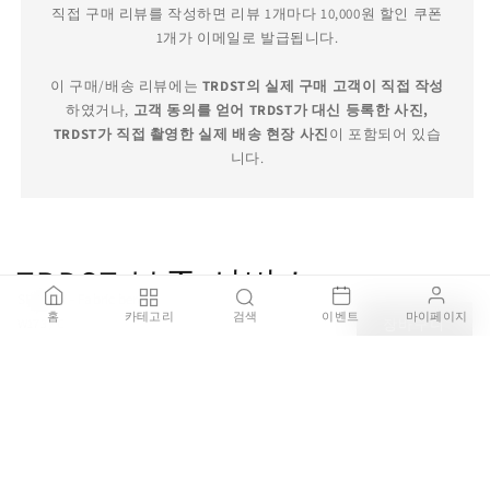
직접 구매 리뷰를 작성하면 리뷰 1개마다 10,000원 할인 쿠폰
1개가 이메일로 발급됩니다.
이 구매/배송 리뷰에는
TRDST의 실제 구매 고객이 직접 작성
하였거나,
고객 동의를 얻어 TRDST가 대신 등록한 사진,
TRDST가 직접 촬영한 실제 배송 현장 사진
이 포함되어 있습
니다.
TRDST 보증 서비스
SHIRLEY - Fabric bench
홈
카테고리
검색
이벤트
마이페이지
W173 / C
장바구니
₩7,095,000
100% 정품 보증
브랜드 공식 딜러를 통해 직접 구매한 100% 정품 제품을 판매
하며, 가품이 발견될 경우 결제 금액의 200% 보상을 약속드립
니다.