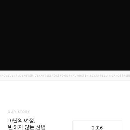
OLL
USM
FLOS
ARTEMIDE
KARTELL
POLTRONA FRAU
MOLTENI&C
CAPPELLINI
ZANOTTA
EDRA
M
OUR STORY
10년의 여정,
변하지 않는 신념
2,016