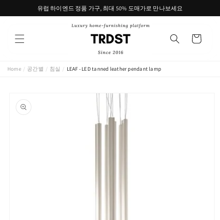
콘텐츠
유럽 하이엔드 정품 가구, 최대 50% 도매가로 만나보세요
로 건너
뛰기
카
트
Home
/
공간별
/
침실
/
LEAF - LED tanned leather pendant lamp
제품 정
보로 건
너뛰기