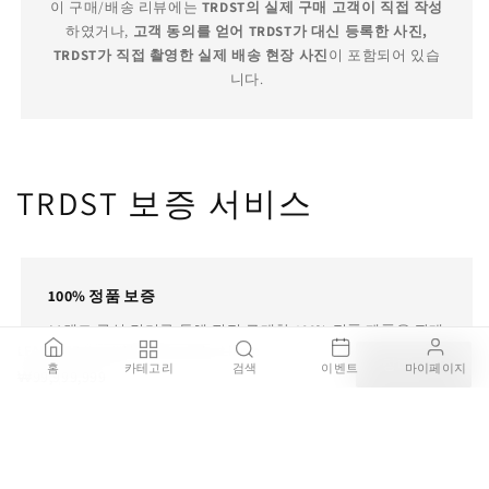
이 구매/배송 리뷰에는
TRDST의 실제 구매 고객이 직접 작성
하였거나,
고객 동의를 얻어 TRDST가 대신 등록한 사진,
TRDST가 직접 촬영한 실제 배송 현장 사진
이 포함되어 있습
니다.
TRDST 보증 서비스
100% 정품 보증
브랜드 공식 딜러를 통해 직접 구매한 100% 정품 제품을 판매
LEAF - LED tanned leather pendant lamp
하며, 가품이 발견될 경우 결제 금액의 200% 보상을 약속드립
장바구니
홈
카테고리
검색
이벤트
마이페이지
₩99,999,999
니다.
안전한 배송 보장