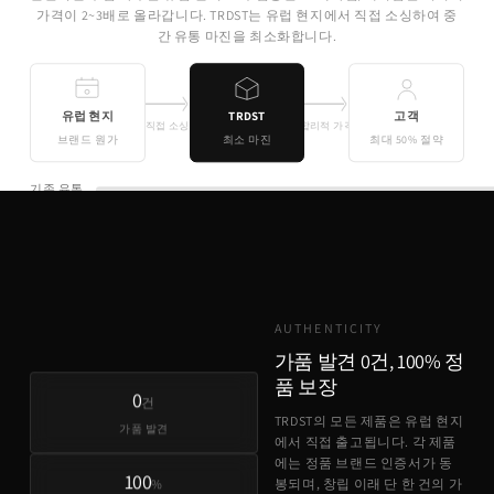
가격이 2~3배로 올라갑니다. TRDST는 유럽 현지에서 직접 소싱하여 중
간 유통 마진을 최소화합니다.
유럽 현지
TRDST
고객
직접 소싱
합리적 가격
브랜드 원가
최소 마진
최대 50% 절약
기존 유통
TRDST
유럽 원가 + 최소 마진
AUTHENTICITY
가품 발견 0건, 100% 정
품 보장
0
건
TRDST의 모든 제품은 유럽 현지
가품 발견
에서 직접 출고됩니다. 각 제품
에는 정품 브랜드 인증서가 동
100
%
봉되며, 창립 이래 단 한 건의 가