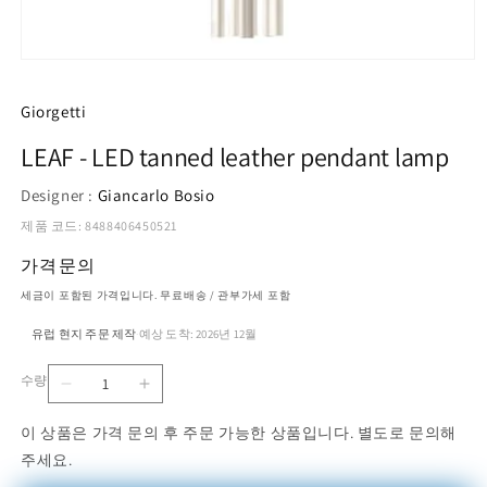
모
달
에
Giorgetti
서
미
LEAF - LED tanned leather pendant lamp
디
어
Designer :
Giancarlo Bosio
1
열
제품 코드: 8488406450521
기
가격문의
세금이 포함된 가격입니다. 무료배송 / 관부가세 포함
유럽 현지 주문 제작
예상 도착: 2026년 12월
·
수량
LEAF
LEAF
수
-
-
량
이 상품은 가격 문의 후 주문 가능한 상품입니다. 별도로 문의해
LED
LED
주세요.
tanned
tanned
leather
leather