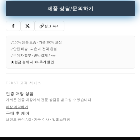
pendant
pendant
제품 상담/문의하기
lamp
lamp
수
수
량
량
링크 복사
줄
늘
임
림
✓
100% 정품 보증 · 가품 200% 보상
✓
안전 배송 · 파손 시 전액 환불
✓
무이자 할부 · 반반결제 가능
★
현금 결제 시 3% 추가 할인
TRDST 고객 서비스
인증 매장 상담
가까운 인증 매장에서 전문 상담을 받으실 수 있습니다
매장 예약하기
구매 후 케어
브랜드 공식 A/S · 가구 이사 · 업홀스터링