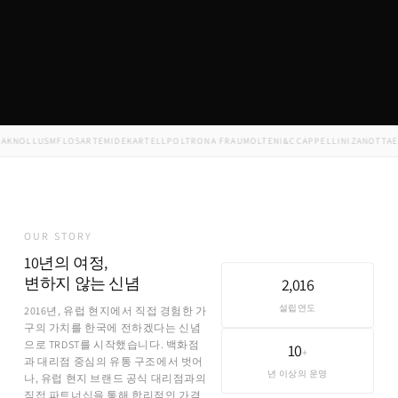
NOLL
USM
FLOS
ARTEMIDE
KARTELL
POLTRONA FRAU
MOLTENI&C
CAPPELLINI
ZANOTTA
EDR
OUR STORY
10년의 여정,
변하지 않는 신념
2,016
설립연도
2016년, 유럽 현지에서 직접 경험한 가
구의 가치를 한국에 전하겠다는 신념
으로 TRDST를 시작했습니다. 백화점
10
+
과 대리점 중심의 유통 구조에서 벗어
년 이상의 운영
나, 유럽 현지 브랜드 공식 대리점과의
직접 파트너십을 통해 합리적인 가격