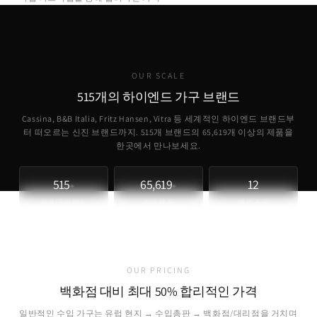
에 정품을 제공합니다.
OUR SCALE
515개의 하이엔드 가구 브랜드
Cassina, B&B Italia, Fritz Hansen, Vitra 등 세계적인 하이엔드 브랜드부
터 떠오르는 신진 브랜드까지. 515개 브랜드의
65,619
개 이상의 제품을
한곳에서 만나보세요.
515
65,619
12
+
+
파트너 브랜드
취급 제품
개국 소싱
OUR PRICING
백화점 대비 최대 50% 합리적인 가격
일반적인 수입 가구는 유럽 현지 → 수입총판 → 백화점/대리점을 거치며