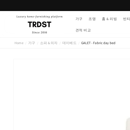
콘텐츠
로 건너
뛰기
가구
조명
홈 & 리빙
빈
견적 비교
Home
가구
소파 & 의자
데이베드
GALET - Fabric day bed
/
/
/
/
제품 정
보로 건
너뛰기