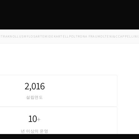
KNOLL
USM
FLOS
ARTEMIDE
KARTELL
POLTRONA FRAU
MOLTENI&C
CAPPELLINI
ZANO
2,016
설립연도
10
+
년 이상의 운영