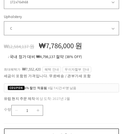
Upholstery
정
할
₩7,786,000 원
₩12,584,137 원
가
인
↓
국내 정가 대비 ₩4,798,137 절약 (38% OFF)
가
₩7,552,420
최대혜택가
혜택 안내
무이자할부 안내
세금이 포함된 가격입니다. 무료배송 / 관부가세 포함
6% 할인 적용됨
|
6일 7시간 47분 남음
COUPON
유럽 현지 주문 제작
예상 도착: 2027년 2월
·
수량
GALET
GALET
수
-
-
량
Fabric
Fabric
day
day