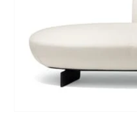
모
달
에
서
미