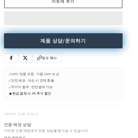
카트에 추가
bed
bed
수
수
량
량
줄
늘
임
림
제품 상담/문의하기
링크 복사
✓
100% 정품 보증 · 가품 200% 보상
✓
안전 배송 · 파손 시 전액 환불
✓
무이자 할부 · 반반결제 가능
★
현금 결제 시 3% 추가 할인
TRDST 고객 서비스
인증 매장 상담
가까운 인증 매장에서 전문 상담을 받으실 수 있습니다
매장 예약하기