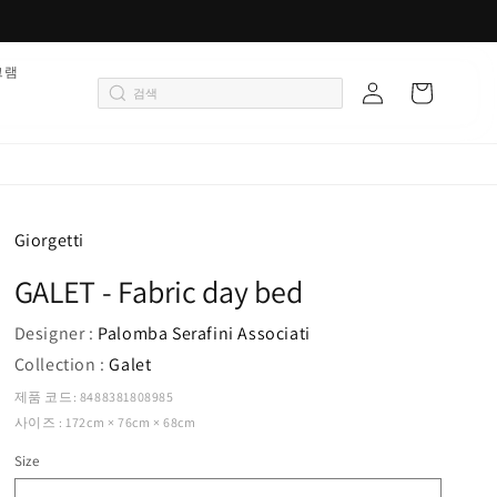
로
그램
카
그
트
인
Giorgetti
GALET - Fabric day bed
Designer :
Palomba Serafini Associati
Collection :
Galet
제품 코드: 8488381808985
사이즈 : 172cm × 76cm × 68cm
Size