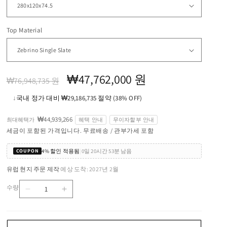
Top Material
정
할
₩47,762,000 원
₩76,948,735 원
가
인
↓
국내 정가 대비 ₩29,186,735 절약 (38% OFF)
가
₩44,939,266
최대혜택가
혜택 안내
무이자할부 안내
세금이 포함된 가격입니다. 무료배송 / 관부가세 포함
4% 할인 적용됨
|
0일 20시간 53분 남음
COUPON
유럽 현지 주문 제작
예상 도착: 2027년 2월
·
수량
AMADEUS
AMADEUS
수
-
-
량
Rectangular
Rectangular
marble
marble