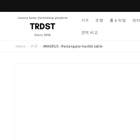
콘텐츠
로 건너
뛰기
가구
조명
홈 & 리빙
빈
견적 비교
Home
가구
AMADEUS - Rectangular marble table
/
/
제품 정
보로 건
너뛰기