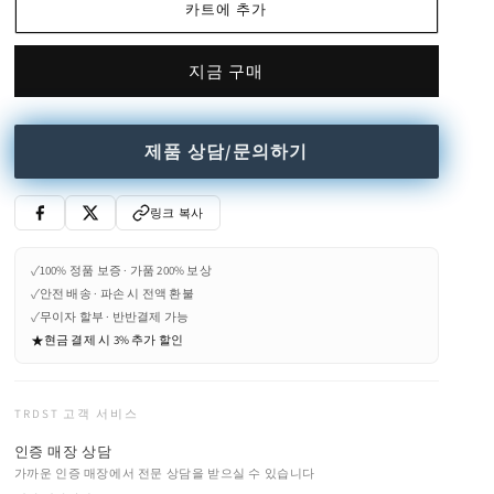
카트에 추가
table
table
수
수
량
량
지금 구매
줄
늘
임
림
제품 상담/문의하기
링크 복사
✓
100% 정품 보증 · 가품 200% 보상
✓
안전 배송 · 파손 시 전액 환불
✓
무이자 할부 · 반반결제 가능
★
현금 결제 시 3% 추가 할인
TRDST 고객 서비스
인증 매장 상담
가까운 인증 매장에서 전문 상담을 받으실 수 있습니다