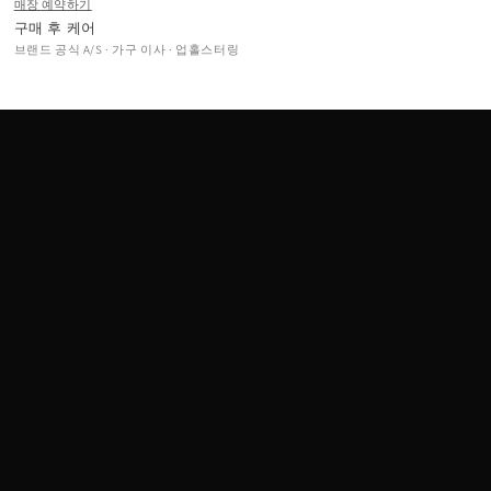
매장 예약하기
구매 후 케어
브랜드 공식 A/S · 가구 이사 · 업홀스터링