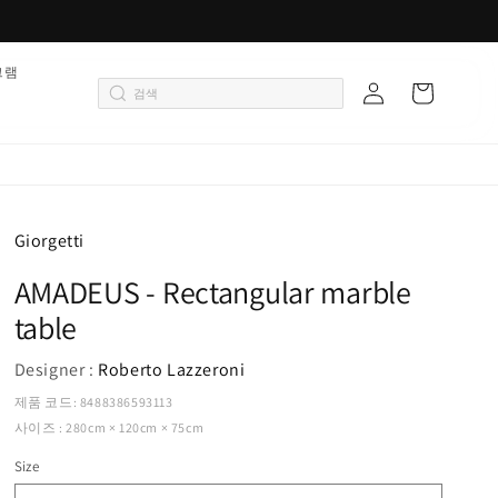
로
그램
카
그
트
인
Giorgetti
AMADEUS - Rectangular marble
table
Designer :
Roberto Lazzeroni
제품 코드: 8488386593113
사이즈 : 280cm × 120cm × 75cm
Size