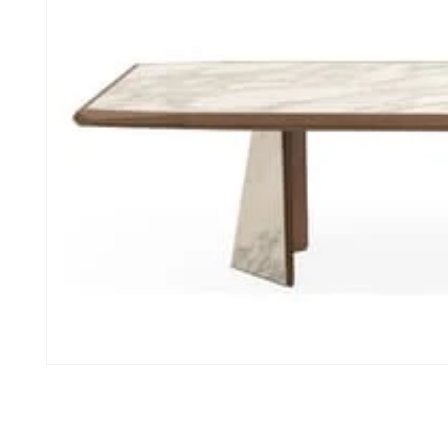
모
달
에
서
미