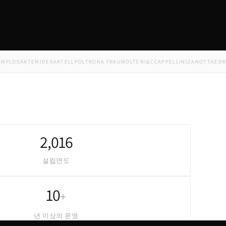
OS
ARTEMIDE
KARTELL
POLTRONA FRAU
MOLTENI&C
CAPPELLINI
ZANOTTA
EDRA
MIN
2,016
설립연도
10
+
년 이상의 운영