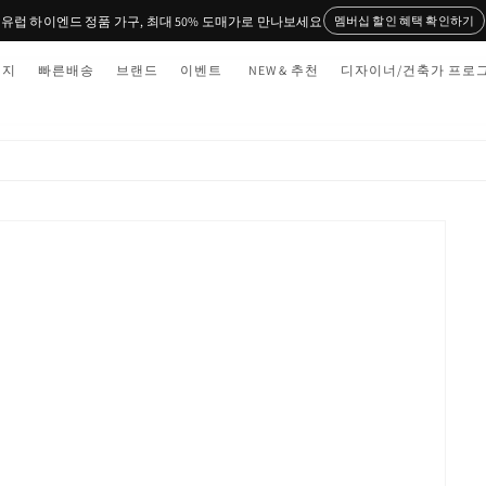
유럽 하이엔드 정품 가구, 최대 50% 도매가로 만나보세요
멤버십 할인 혜택 확인하기
티지
빠른배송
브랜드
이벤트
NEW & 추천
디자이너/건축가 프로