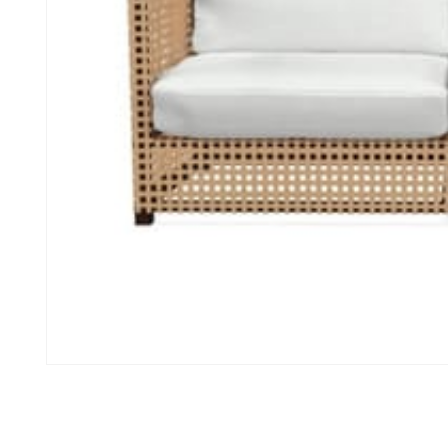
모
달
에
서
미