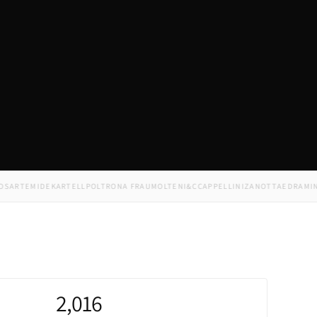
TEMIDE
KARTELL
POLTRONA FRAU
MOLTENI&C
CAPPELLINI
ZANOTTA
EDRA
MINOTT
2,016