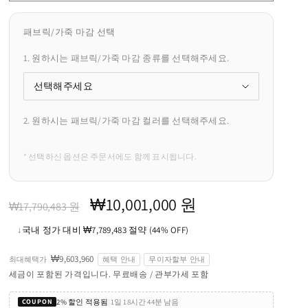
패브릭/가죽 마감 선택
1. 원하시는 패브릭/가죽 마감 종류를 선택해주세요.
2. 원하시는 패브릭/가죽 마감 컬러를 선택해주세요.
* 선택하신 옵션은 주문서에도 함께 표시됩니다.
정
할
₩10,001,000 원
₩17,790,483 원
가
인
↓
국내 정가 대비 ₩7,789,483 절약 (44% OFF)
가
₩9,603,960
최대혜택가
혜택 안내
무이자할부 안내
세금이 포함된 가격입니다. 무료배송 / 관부가세 포함
2% 할인 적용됨
|
1일 18시간 44분 남음
COUPON