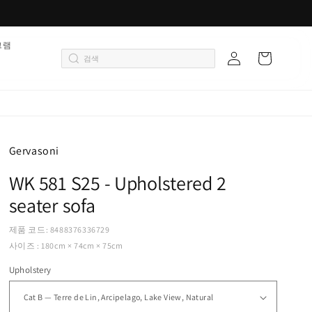
로
그램
카
그
트
인
Gervasoni
WK 581 S25 - Upholstered 2
seater sofa
제품 코드: 8488376336729
사이즈 : 180cm × 74cm × 75cm
Upholstery