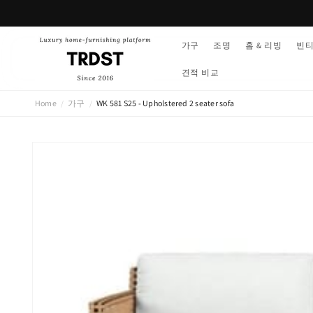
콘텐츠
로 건너
뛰기
가구
조명
홈 & 리빙
빈
견적 비교
Home
가구
WK 581 S25 - Upholstered 2 seater sofa
/
/
제품 정
보로 건
너뛰기