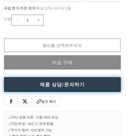
유럽 현지 주문 제작
예상 도착: 2027년 2월
·
수량
WK
WK
수
581
581
량
S25
S25
-
-
컬러를 선택해주세요
Upholstered
Upholstered
2
2
seater
seater
지금 구매
sofa
sofa
수
수
량
량
제품 상담/문의하기
줄
늘
임
림
링크 복사
✓
100% 정품 보증 · 가품 200% 보상
✓
안전 배송 · 파손 시 전액 환불
✓
무이자 할부 · 반반결제 가능