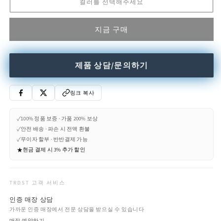
컬러를 선택해주세요
sofa
sofa
bed
bed
수
수
지금 구매
량
량
줄
늘
임
림
제품 상담/문의하기
링크 복사
✓
100% 정품 보증 · 가품 200% 보상
✓
안전 배송 · 파손 시 전액 환불
✓
무이자 할부 · 반반결제 가능
★
현금 결제 시 3% 추가 할인
TRDST 고객 서비스
인증 매장 상담
가까운 인증 매장에서 전문 상담을 받으실 수 있습니다
매장 예약하기