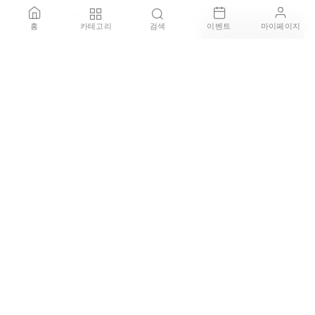
OPEN 1 - Convertible sofa bed
홈
카테고리
검색
이벤트
마이페이지
Cat B
컬러 선택 필요
TRDST 보증 서비스
₩5,840,000
100% 정품 보증
브랜드 공식 딜러를 통해 직접 구매한 100% 정품 제품을 판매
하며, 가품이 발견될 경우 결제 금액의 200% 보상을 약속드립
니다.
안전한 배송 보장
배송 주의가 필요한 제품은 국내 전문 설치 기사를 통해 설치
서비스를 제공하며 배송중 파손되거나 오배송 될 경우 전액
환불을 보장합니다.