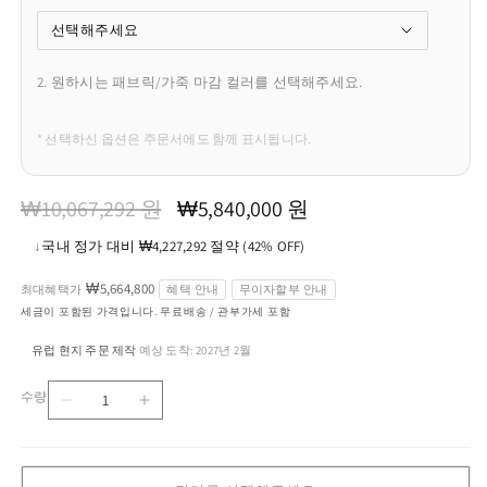
2. 원하시는 패브릭/가죽 마감 컬러를 선택해주세요.
* 선택하신 옵션은 주문서에도 함께 표시됩니다.
정
할
₩10,067,292 원
₩5,840,000 원
가
인
↓
국내 정가 대비 ₩4,227,292 절약 (42% OFF)
가
₩5,664,800
최대혜택가
혜택 안내
무이자할부 안내
세금이 포함된 가격입니다. 무료배송 / 관부가세 포함
유럽 현지 주문 제작
예상 도착: 2027년 2월
·
수량
OPEN
OPEN
수
1
1
량
-
-
Convertible
Convertible