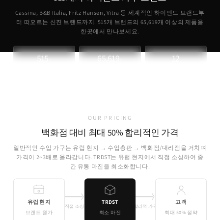
Cassina, B&B Italia, Fritz Hansen, Vitra 등 세계적인 하이엔드 브랜드부
터 떠오르는 신진 브랜드까지. 515개 브랜드의
65,619
개 이상의 제품을
한곳에서 만나보세요.
515
65,619
12
+
+
파트너 브랜드
취급 제품
개국 소싱
OUR PRICING
백화점 대비 최대 50% 합리적인 가격
일반적인 수입 가구는 유럽 현지 → 수입총판 → 백화점/대리점을 거치며
가격이 2~3배로 올라갑니다. TRDST는 유럽 현지에서 직접 소싱하여 중
간 유통 마진을 최소화합니다.
유럽 현지
TRDST
고객
직접 소싱
합리적 가격
브랜드 원가
최소 마진
최대 50% 절약