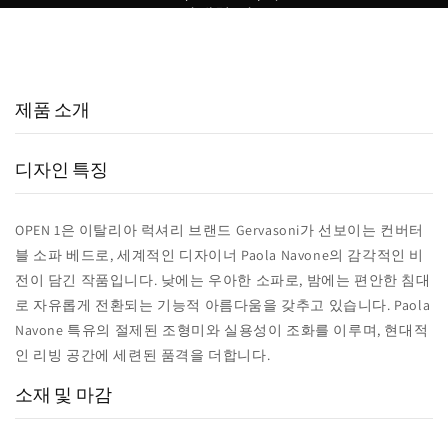
선택한 이유
15,000
800
98
+
+
%
실구매 고객
포토리뷰
추천율
제품 소개
디자인 특징
OPEN 1은 이탈리아 럭셔리 브랜드 Gervasoni가 선보이는 컨버터
블 소파 베드로, 세계적인 디자이너 Paola Navone의 감각적인 비
전이 담긴 작품입니다. 낮에는 우아한 소파로, 밤에는 편안한 침대
로 자유롭게 전환되는 기능적 아름다움을 갖추고 있습니다. Paola
Navone 특유의 절제된 조형미와 실용성이 조화를 이루며, 현대적
인 리빙 공간에 세련된 품격을 더합니다.
소재 및 마감