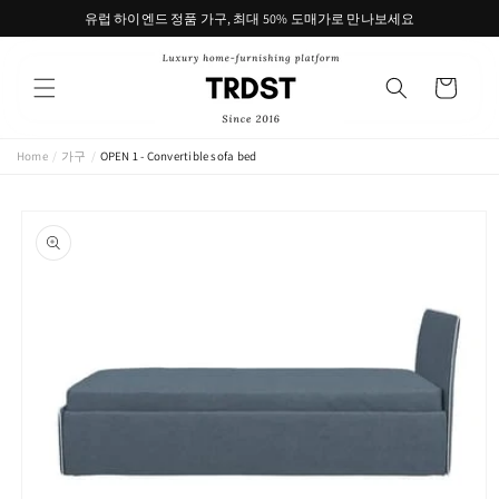
콘텐츠
유럽 하이엔드 정품 가구, 최대 50% 도매가로 만나보세요
로 건너
뛰기
카
트
Home
/
가구
/
OPEN 1 - Convertible sofa bed
제품 정
보로 건
너뛰기