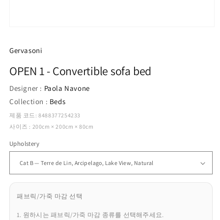
모
달
에
Gervasoni
서
미
OPEN 1 - Convertible sofa bed
디
어
Designer :
Paola Navone
1
열
Collection :
Beds
기
제품 코드: 8488377254233
사이즈 : 200cm × 200cm × 80cm
Upholstery
패브릭/가죽 마감 선택
1. 원하시는 패브릭/가죽 마감 종류를 선택해주세요.