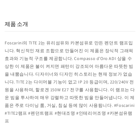
15,000
800
98
+
+
%
실구매 고객
포토리뷰
추천율
제품 소개
Foscarini의 TITE 2는 유리섬유와 카본섬유로 만든 펜던트 램프입
니다. 혁신적인 재료 조합으로 만들어진 이 제품은 장식적 그래픽
효과와 기능적 구조를 제공합니다. Compasso d’Oro ADI 상을 수
상한 이 제품은 불이 켜지면 패턴이 강조되어 아름다운 따뜻한 빔
을 내뿜습니다. 디자이너와 디자인 히스토리는 현재 정보가 없습
니다. TITE 2는 다이머블 기능이 없고 IP 20 등급이며, 220/240V 전
원을 사용하며, 할로겐 150W E27 전구를 사용합니다. 이 램프는 다
운 빔을 투사하여 매우 강렬하고 따뜻한 빔을 만들어냅니다. 이 제
품은 주로 다이닝 룸, 거실, 침실 등에 많이 사용됩니다. #Foscarini
#TITE2램프 #펜던트램프 #현대조명 #인테리어조명 #카본섬유램
프