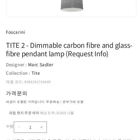
모
달
에
Foscarini
서
미
TITE 2 - Dimmable carbon fibre and glass-
디
fibre pendant lamp (Request Info)
어
1
열
Designer :
Marc Sadler
기
Collection :
Tite
제품 코드: 8488341766489
가격문의
세금이 포함된 가격입니다. 무료배송 / 관부가세 포함
유럽 현지 주문 제작
예상 도착: 2026년 12월
·
수량
TITE
TITE
수
2
2
량