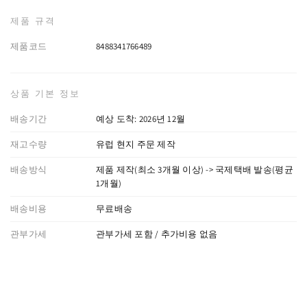
제품 규격
제품코드
8488341766489
상품 기본 정보
배송기간
예상 도착: 2026년 12월
재고수량
유럽 현지 주문 제작
배송방식
제품 제작(최소 3개월 이상) -> 국제택배 발송(평균
1개월)
배송비용
무료배송
관부가세
관부가세 포함 / 추가비용 없음