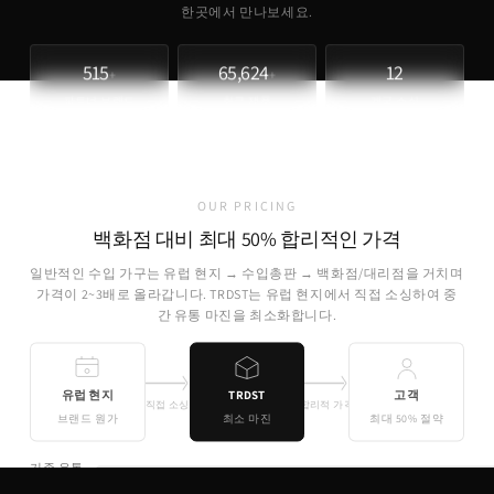
한곳에서 만나보세요.
515
65,624
12
+
+
파트너 브랜드
취급 제품
개국 소싱
OUR PRICING
백화점 대비 최대 50% 합리적인 가격
일반적인 수입 가구는 유럽 현지 → 수입총판 → 백화점/대리점을 거치며
가격이 2~3배로 올라갑니다. TRDST는 유럽 현지에서 직접 소싱하여 중
간 유통 마진을 최소화합니다.
유럽 현지
TRDST
고객
직접 소싱
합리적 가격
브랜드 원가
최소 마진
최대 50% 절약
기존 유통