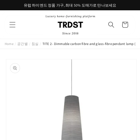
콘텐츠
유럽 하이엔드 정품 가구, 최대 50% 도매가로 만나보세요
로 건너
뛰기
카
트
Home
/
공간별
/
침실
/
TITE 2 - Dimmable carbon fibre and glass-fibre pendant lamp (Req
제품 정
보로 건
너뛰기