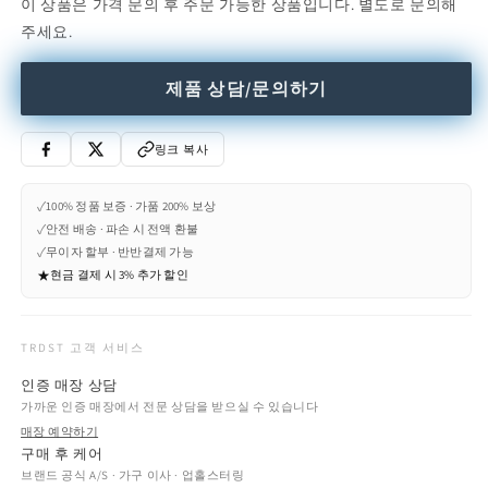
이 상품은 가격 문의 후 주문 가능한 상품입니다. 별도로 문의해
-
-
주세요.
Dimmable
Dimmable
carbon
carbon
fibre
fibre
제품 상담/문의하기
and
and
glass-
glass-
fibre
fibre
링크 복사
pendant
pendant
lamp
lamp
✓
100% 정품 보증 · 가품 200% 보상
(Request
(Request
✓
안전 배송 · 파손 시 전액 환불
Info)
Info)
✓
무이자 할부 · 반반결제 가능
수
수
★
현금 결제 시 3% 추가 할인
량
량
줄
늘
임
림
TRDST 고객 서비스
인증 매장 상담
가까운 인증 매장에서 전문 상담을 받으실 수 있습니다
매장 예약하기
구매 후 케어
브랜드 공식 A/S · 가구 이사 · 업홀스터링