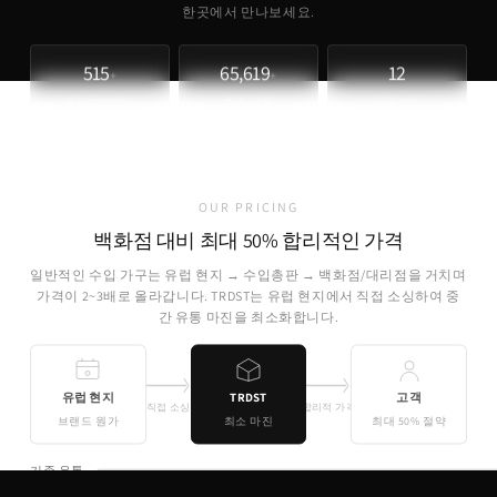
한곳에서 만나보세요.
515
65,619
12
+
+
파트너 브랜드
취급 제품
개국 소싱
OUR PRICING
백화점 대비 최대 50% 합리적인 가격
일반적인 수입 가구는 유럽 현지 → 수입총판 → 백화점/대리점을 거치며
가격이 2~3배로 올라갑니다. TRDST는 유럽 현지에서 직접 소싱하여 중
간 유통 마진을 최소화합니다.
유럽 현지
TRDST
고객
직접 소싱
합리적 가격
브랜드 원가
최소 마진
최대 50% 절약
기존 유통