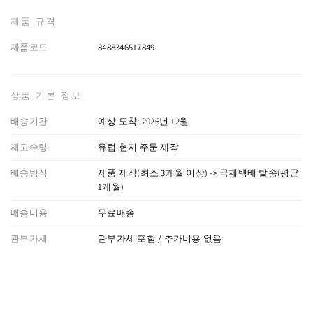
제품 규격
제품코드
8488346517849
상품 기본 정보
배송기간
예상 도착: 2026년 12월
재고수량
유럽 현지 주문 제작
배송방식
제품 제작(최소 3개월 이상) -> 국제택배 발송(평균
1개월)
배송비용
무료배송
관부가세
관부가세 포함 / 추가비용 없음