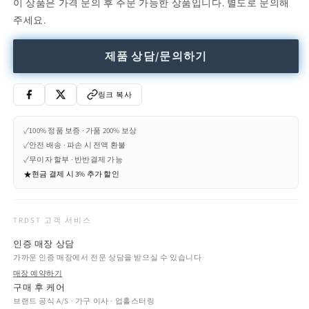
이 상품은 가격 문의 후 주문 가능한 상품입니다. 별도로 문의해
-
-
주세요.
Polyethylene
Polyethylene
table
table
lamp
lamp
제품 상담/문의하기
(Request
(Request
Info)
Info)
수
수
링크 복사
량
량
줄
늘
✓
100% 정품 보증 · 가품 200% 보상
임
림
✓
안전 배송 · 파손 시 전액 환불
✓
무이자 할부 · 반반결제 가능
★
현금 결제 시 3% 추가 할인
TRDST 고객 서비스
인증 매장 상담
가까운 인증 매장에서 전문 상담을 받으실 수 있습니다
매장 예약하기
구매 후 케어
브랜드 공식 A/S · 가구 이사 · 업홀스터링