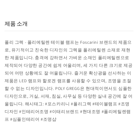
15,000
800
98
+
+
%
실구매 고객
포토리뷰
추천율
제품 소개
폴리 그렉 - 폴리에틸렌 테이블 램프는 Foscarini 브랜드의 제품으
로, 유기적이고 친숙한 디자인의 그렉을 폴리에틸렌 소재로 재현
한 제품입니다. 충격에 강하면서 가벼운 소재인 폴리에틸렌으로
제작되어 다양한 공간에 쉽게 어울리며, 세 가지 다른 크기로 제공
되어 어떤 상황에도 잘 어울립니다. 즐거운 확산광을 선사하는 이
제품은 LED 램프와 할로겐 램프를 사용할 수 있으며, 조명을 조절
할 수 없는 디자인입니다. POLY GREGG은 현대적이면서도 심플한
디자인으로, 거실, 서재, 침실, 사무실 등 다양한 실내 공간에 잘 어
울립니다. 해시태그: #포스카리니 #폴리그렉 #테이블램프 #조명
디자인 #인테리어조명 #이태리브랜드 #현대조명 #폴리에틸렌램
프 #심플인테리어 #조명샵