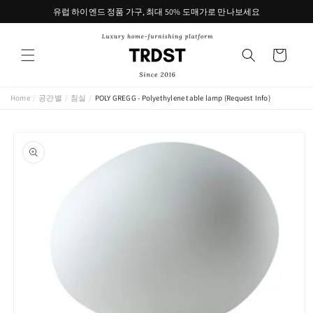
콘텐츠
유럽 하이엔드 정품 가구, 최대 50% 도매가로 만나보세요
로 건너
뛰기
카
트
Home
/
공간별
/
침실
/
POLY GREGG - Polyethylene table lamp (Request Info)
제품 정
보로 건
너뛰기