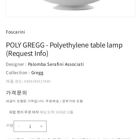
모
달
에
Foscarini
서
미
POLY GREGG - Polyethylene table lamp
디
(Request Info)
어
1
열
Designer :
Palomba Serafini Associati
기
Collection :
Gregg
제품 코드: 8488346517849
가격문의
세금이 포함된 가격입니다. 무료배송 / 관부가세 포함
유럽 현지 주문 제작
예상 도착: 2026년 12월
·
수량
POLY
POLY
수
GREGG
GREGG
량