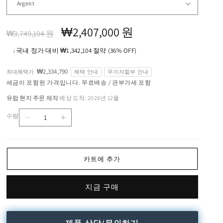
정
할
₩2,407,000 원
₩3,749,104 원
가
인
↓
국내 정가 대비 ₩1,342,104 절약 (36% OFF)
가
₩2,334,790
최대혜택가
혜택 안내
무이자할부 안내
세금이 포함된 가격입니다. 무료배송 / 관부가세 포함
유럽 현지 주문 제작
예상 도착: 2026년 12월
·
수량
Coordinates
Coordinates
수
Suspension
Suspension
량
1
1
Lamp
Lamp
카트에 추가
수
수
량
량
지금 구매
줄
늘
임
림