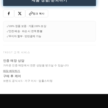
제품 상담/문의하기
링크 복사
✓
100% 정품 보증 · 가품 200% 보상
✓
안전 배송 · 파손 시 전액 환불
✓
무이자 할부 · 반반결제 가능
TRDST 고객 서비스
인증 매장 상담
가까운 인증 매장에서 전문 상담을 받으실 수 있습니다
매장 예약하기
구매 후 케어
브랜드 공식 A/S · 가구 이사 · 업홀스터링