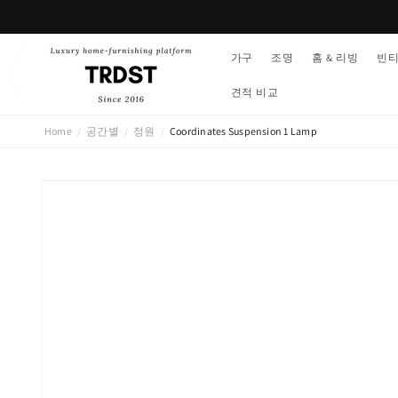
콘텐츠
로 건너
뛰기
가구
조명
홈 & 리빙
빈
견적 비교
Home
공간별
정원
Coordinates Suspension 1 Lamp
/
/
/
제품 정
보로 건
너뛰기