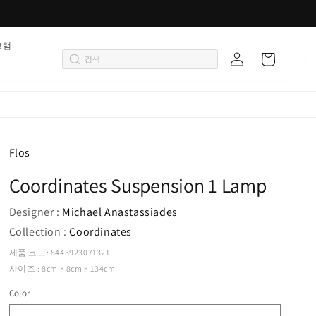
로
그램
카
그
트
인
Flos
Coordinates Suspension 1 Lamp
Designer :
Michael Anastassiades
Collection :
Coordinates
제품 코드: 8443923071321
사이즈 : 8cm × 8cm × 134cm
Color