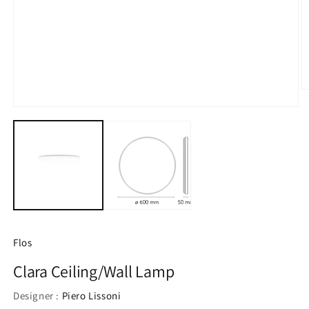
모
달
에
서
미
디
2
어
1
열
기
Flos
Clara Ceiling/Wall Lamp
Designer :
Piero Lissoni