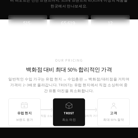
터 떠오르는 신진 브랜드까지. 515개 브랜드의
65,619
개 이상의 제품을
한곳에서 만나보세요.
515
65,619
12
+
+
파트너 브랜드
취급 제품
개국 소싱
OUR PRICING
백화점 대비 최대 50% 합리적인 가격
일반적인 수입 가구는 유럽 현지 → 수입총판 → 백화점/대리점을 거치며
가격이 2~3배로 올라갑니다. TRDST는 유럽 현지에서 직접 소싱하여 중
간 유통 마진을 최소화합니다.
유럽 현지
TRDST
고객
직접 소싱
합리적 가격
브랜드 원가
최소 마진
최대 50% 절약
기존 유통