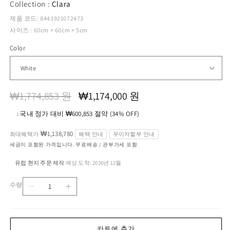
Collection :
Clara
제품 코드: 8443921072473
사이즈 : 60cm × 60cm × 5cm
Color
정
할
₩1,774,853 원
₩1,174,000 원
가
인
↓
국내 정가 대비 ₩600,853 절약 (34% OFF)
가
₩1,138,780
최대혜택가
혜택 안내
무이자할부 안내
세금이 포함된 가격입니다. 무료배송 / 관부가세 포함
유럽 현지 주문 제작
예상 도착: 2026년 12월
·
수량
Clara
Clara
수
Ceiling/Wall
Ceiling/Wall
량
Lamp
Lamp
수
수
카트에 추가