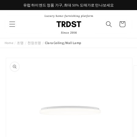
콘텐츠
유럽 하이엔드 정품 가구, 최대 50% 도매가로 만나보세요
로 건너
뛰기
카
트
Home
/
조명
/
천장조명
/
Clara Ceiling/Wall Lamp
제품 정
보로 건
너뛰기