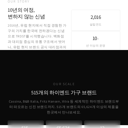
OUR STORY
10년의 여정,
변하지 않는 신념
2,016
설립연도
2016년, 유럽 현지에서 직접 경험한 가
구의 가치를 한국에 전하겠다는 신념
으로 TRDST를 시작했습니다. 백화점
10
+
과 대리점 중심의 유통 구조에서 벗어
년 이상의 운영
나, 유럽 현지 브랜드 공식 대리점과의
직접 파트너십을 통해 합리적인 가격
에 정품을 제공합니다.
OUR SCALE
515개의 하이엔드 가구 브랜드
Cassina, B&B Italia, Fritz Hansen, Vitra 등 세계적인 하이엔드 브랜드부
터 떠오르는 신진 브랜드까지. 515개 브랜드의
65,624
개 이상의 제품을
한곳에서 만나보세요.
515
65,624
12