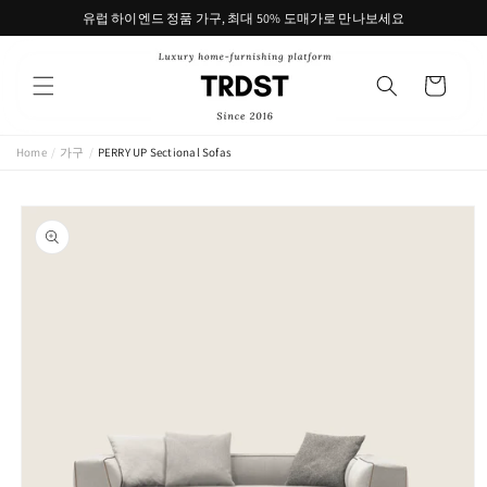
콘텐츠
유럽 하이엔드 정품 가구, 최대 50% 도매가로 만나보세요
로 건너
뛰기
카
트
Home
/
가구
/
PERRY UP Sectional Sofas
제품 정
보로 건
너뛰기