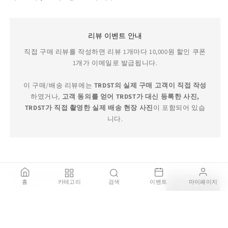
리뷰 이벤트 안내
직접 구매 리뷰를 작성하면 리뷰 1개마다 10,000원 할인 쿠폰
1개가 이메일로 발급됩니다.
이 구매/배송 리뷰에는
TRDST의 실제 구매 고객이 직접 작성
하였거나,
고객 동의를 얻어 TRDST가 대신 등록한 사진,
TRDST가 직접 촬영한 실제 배송 현장 사진
이 포함되어 있습
니다.
TRDST 보증 서비스
PERRY UP Sectional Sofas
홈
카테고리
검색
이벤트
마이페이지
270x127cm Terminal - COD. SX 02A9C9 / Cat SUPER
장바구니
₩13,348,000
100% 정품 보증