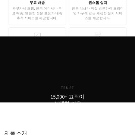
무료 배송
원스톱 설치
관부가세 포함, 전국 어디서나 무
전문 기사가 직접 방문하여 프리미
료 배송. 안전한 전문 포장과 배송
엄 가구에 맞는 세심한 설치 서비
추적 서비스를 제공합니다.
스를 제공합니다.
무료 3D 스타일링
안심 결제
AI 기반 3D 홈스타일링으로 구매
기업은행 에스크로 인증으로 안전
전 내 공간에 미리 배치해보세요.
한 결제가 보장됩니다. 카드 결제,
완전 무료로 제공됩니다.
무이자 할부도 지원합니다.
TRUST
15,000+ 고객이
선택한 이유
15,000
800
98
+
+
%
실구매 고객
포토리뷰
추천율
제품 소개