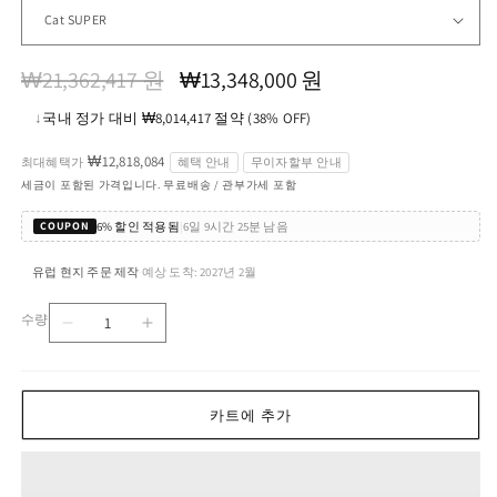
정
할
₩21,362,417 원
₩13,348,000 원
가
인
↓
국내 정가 대비 ₩8,014,417 절약 (38% OFF)
가
₩12,818,084
최대혜택가
혜택 안내
무이자할부 안내
세금이 포함된 가격입니다. 무료배송 / 관부가세 포함
6% 할인 적용됨
|
6일 9시간 25분 남음
COUPON
유럽 현지 주문 제작
예상 도착: 2027년 2월
·
수량
PERRY
PERRY
수
UP
UP
량
Sectional
Sectional
Sofas
Sofas
카트에 추가
수
수
량
량
줄
늘