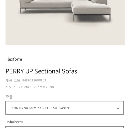
모
달
에
Flexform
서
미
PERRY UP Sectional Sofas
디
어
제품 코드: 8486212600153
1
사이즈 : 270cm × 127cm × 70cm
열
기
모듈
Upholstery