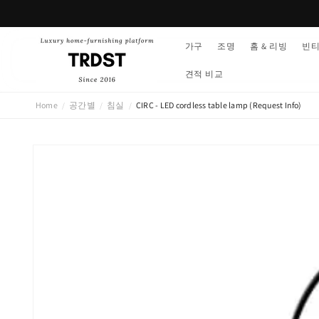
콘텐츠
로 건너
뛰기
가구
조명
홈 & 리빙
빈
견적 비교
Home
공간별
침실
CIRC - LED cordless table lamp (Request Info)
/
/
/
제품 정
보로 건
너뛰기