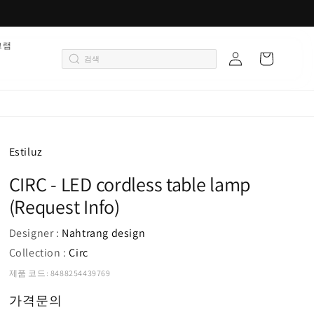
로
그램
카
그
트
인
Estiluz
CIRC - LED cordless table lamp
(Request Info)
Designer :
Nahtrang design
Collection :
Circ
제품 코드: 8488254439769
가격문의