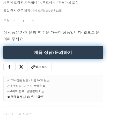
세금이 포함된 가격입니다. 무료배송 / 관부가세 포함
유럽 현지 주문 제작
예상 도착: 2026년 12월
·
수량
CIRC
CIRC
수
-
-
량
이 상품은 가격 문의 후 주문 가능한 상품입니다. 별도로 문
LED
LED
의해 주세요.
cordless
cordless
table
table
lamp
lamp
제품 상담/문의하기
(Request
(Request
Info)
Info)
수
수
링크 복사
량
량
줄
늘
✓
100% 정품 보증 · 가품 200% 보상
임
림
✓
안전 배송 · 파손 시 전액 환불
✓
무이자 할부 · 반반결제 가능
★
현금 결제 시 3% 추가 할인
TRDST 고객 서비스