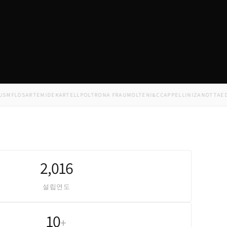
LOS
ARTEMIDE
KARTELL
POLTRONA FRAU
MOLTENI&C
CAPPELLINI
ZANOTTA
EDRA
M
2,016
설립연도
10
+