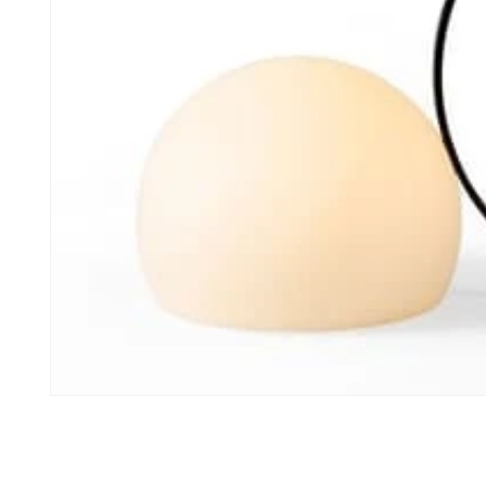
모
달
에
서
미