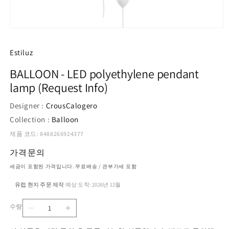
모
달
에
Estiluz
서
미
BALLOON - LED polyethylene pendant
디
lamp (Request Info)
어
1
열
Designer :
CrousCalogero
기
Collection :
Balloon
제품 코드: 8488266924377
가격문의
세금이 포함된 가격입니다. 무료배송 / 관부가세 포함
유럽 현지 주문 제작
예상 도착: 2026년 12월
·
수량
BALLOON
BALLOON
수
-
-
량