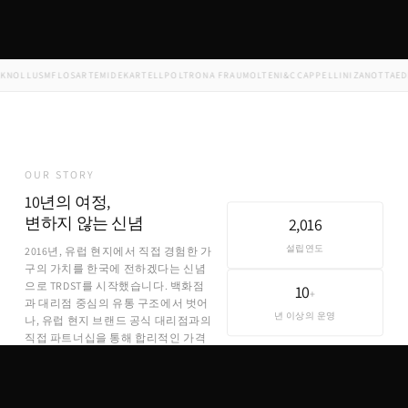
NOLL
USM
FLOS
ARTEMIDE
KARTELL
POLTRONA FRAU
MOLTENI&C
CAPPELLINI
ZANOTTA
EDR
OUR STORY
10년의 여정,
변하지 않는 신념
2,016
설립연도
2016년, 유럽 현지에서 직접 경험한 가
구의 가치를 한국에 전하겠다는 신념
으로 TRDST를 시작했습니다. 백화점
10
+
과 대리점 중심의 유통 구조에서 벗어
년 이상의 운영
나, 유럽 현지 브랜드 공식 대리점과의
직접 파트너십을 통해 합리적인 가격
에 정품을 제공합니다.