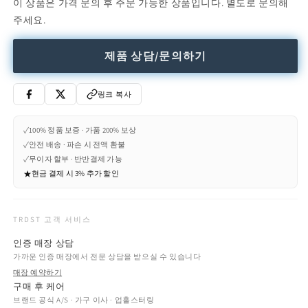
이 상품은 가격 문의 후 주문 가능한 상품입니다. 별도로 문의해
LED
LED
주세요.
polyethylene
polyethylene
pendant
pendant
lamp
lamp
제품 상담/문의하기
(Request
(Request
Info)
Info)
수
수
링크 복사
량
량
줄
늘
✓
100% 정품 보증 · 가품 200% 보상
임
림
✓
안전 배송 · 파손 시 전액 환불
✓
무이자 할부 · 반반결제 가능
★
현금 결제 시 3% 추가 할인
TRDST 고객 서비스
인증 매장 상담
가까운 인증 매장에서 전문 상담을 받으실 수 있습니다
매장 예약하기
구매 후 케어
브랜드 공식 A/S · 가구 이사 · 업홀스터링