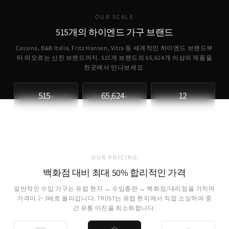
OUR SCALE
515개의 하이엔드 가구 브랜드
Cassina, B&B Italia, Fritz Hansen, Vitra 등 세계적인 하이엔드 브랜드부
터 떠오르는 신진 브랜드까지. 515개 브랜드의
65,624
개 이상의 제품을
한곳에서 만나보세요.
515
65,624
12
+
+
파트너 브랜드
취급 제품
개국 소싱
OUR PRICING
백화점 대비 최대 50% 합리적인 가격
일반적인 수입 가구는 유럽 현지 → 수입총판 → 백화점/대리점을 거치며
가격이 2~3배로 올라갑니다. TRDST는 유럽 현지에서 직접 소싱하여 중
간 유통 마진을 최소화합니다.