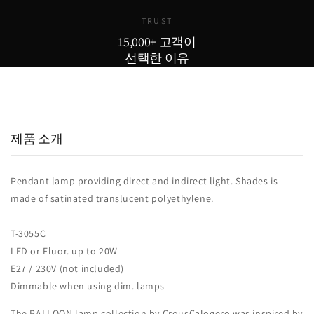
TRUST
15,000+ 고객이
선택한 이유
15,000
800
98
+
+
%
실구매 고객
포토리뷰
추천율
제품 소개
Pendant lamp providing direct and indirect light.‎ Shades is
made of satinated translucent polyethylene.‎
T-3055C
LED or Fluor.‎ up to 20W
E27 / 230V (not included)
Dimmable when using dim.‎ lamps
The BALLOON lamp collection by CrousCalogero was inspired by