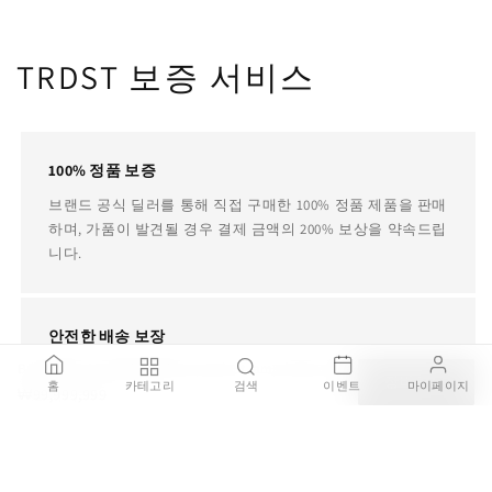
TRDST 보증 서비스
100% 정품 보증
브랜드 공식 딜러를 통해 직접 구매한 100% 정품 제품을 판매
하며, 가품이 발견될 경우 결제 금액의 200% 보상을 약속드립
니다.
안전한 배송 보장
BALLOON - LED polyethylene pendant lamp (Request Info)
배송 주의가 필요한 제품은 국내 전문 설치 기사를 통해 설치
장바구니
홈
카테고리
검색
이벤트
마이페이지
₩99,999,999
서비스를 제공하며 배송중 파손되거나 오배송 될 경우 전액
환불을 보장합니다.