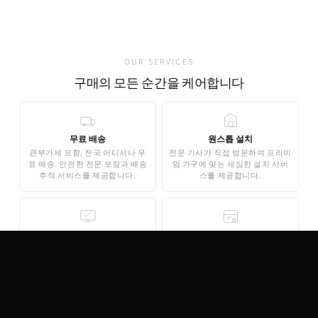
가품 발견 0건
OUR SERVICES
구매의 모든 순간을 케어합니다
무료 배송
원스톱 설치
관부가세 포함, 전국 어디서나 무
전문 기사가 직접 방문하여 프리미
료 배송. 안전한 전문 포장과 배송
엄 가구에 맞는 세심한 설치 서비
추적 서비스를 제공합니다.
스를 제공합니다.
무료 3D 스타일링
안심 결제
AI 기반 3D 홈스타일링으로 구매
기업은행 에스크로 인증으로 안전
전 내 공간에 미리 배치해보세요.
한 결제가 보장됩니다. 카드 결제,
완전 무료로 제공됩니다.
무이자 할부도 지원합니다.