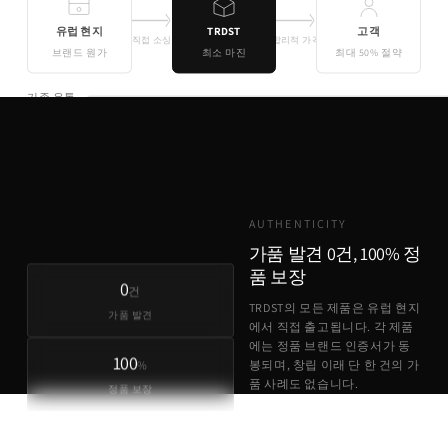
유럽 현지
TRDST
고객
직접 소싱
합리적 가격
브랜드 원가
최소 마진
최대 50% 절약
기존 유통
TRDST
유럽 원가 + 최소 마진
AUTHENTICITY
가품 발견 0건, 100% 정
품 보장
0
건
TRDST의 모든 제품은 유럽 현지
가품 발견
에서 직접 출고됩니다. 각 제품
에는 정품 브랜드 인증서가 동
100
%
봉되며, 창립 이래 단 한 건의 가
품 사례도 없습니다.
정품 보장
정품 브랜드 인증서 동봉
유럽 현지 직접 출고