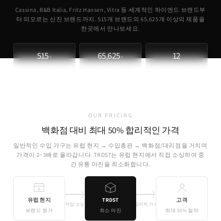
Cassina, B&B Italia, Fritz Hansen, Vitra 등 세계적인 하이엔드 브랜드부
터 떠오르는 신진 브랜드까지. 515개 브랜드의
65,625
개 이상의 제품을
한곳에서 만나보세요.
515
65,625
12
+
+
파트너 브랜드
취급 제품
개국 소싱
OUR PRICING
백화점 대비 최대 50% 합리적인 가격
일반적인 수입 가구는 유럽 현지 → 수입총판 → 백화점/대리점을 거치며
가격이 2~3배로 올라갑니다. TRDST는 유럽 현지에서 직접 소싱하여 중
간 유통 마진을 최소화합니다.
유럽 현지
TRDST
고객
직접 소싱
합리적 가격
브랜드 원가
최소 마진
최대 50% 절약