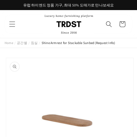
콘텐츠
유럽 하이엔드 정품 가구, 최대 50% 도매가로 만나보세요
로 건너
뛰기
카
트
Home
/
공간별
/
침실
/
Shine Armrest for Stackable Sunbed (Request Info)
제품 정
보로 건
너뛰기