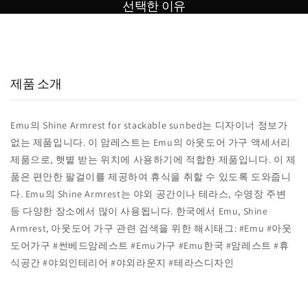
선택한 이유
15,000
800
98
+
+
%
실구매 고객
포토리뷰
추천율
제품 소개
Emu의 Shine Armrest for stackable sunbed는 디자이너 정보가
없는 제품입니다. 이 암레스트는 Emu의 아웃도어 가구 액세서리
제품으로, 햇볕 받는 위치에 사용하기에 적합한 제품입니다. 이 제
품은 편안한 팔걸이를 제공하여 휴식을 취할 수 있도록 도와줍니
다. Emu의 Shine Armrest는 야외 공간이나 테라스, 수영장 주변
등 다양한 장소에서 많이 사용됩니다. 한국에서 Emu, Shine
Armrest, 아웃도어 가구 관련 검색을 위한 해시태그: #Emu #아웃
도어가구 #썬베드암레스트 #Emu가구 #Emu한국 #암레스트 #휴
식공간 #야외인테리어 #야외라운지 #테라스디자인