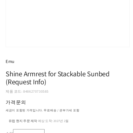
모
달
에
Emu
서
미
Shine Armrest for Stackable Sunbed
디
(Request Info)
어
1
열
제품 코드: 8486270730585
기
가격문의
세금이 포함된 가격입니다. 무료배송 / 관부가세 포함
유럽 현지 주문 제작
예상 도착: 2027년 2월
·