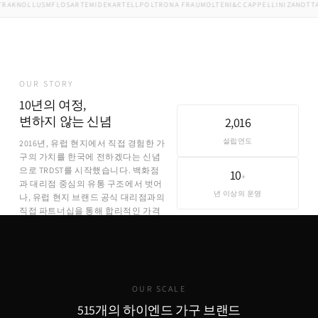
A
KNOLL
USM
FLOS
ARTEMIDE
KARTELL
POLTRONA FRAU
MOLTENI&C
CAPPELLINI
ZANOTTA
E
OUR STORY
10년의 여정,
변하지 않는 신념
2,016
설립연도
2016년, 유럽 현지에서 직접 경험한 가
구의 가치를 한국에 전하겠다는 신념
으로 TRDST를 시작했습니다. 백화점
10
+
과 대리점 중심의 유통 구조에서 벗어
년 이상의 운영
나, 유럽 현지 브랜드 공식 대리점과의
직접 파트너십을 통해 합리적인 가격
에 정품을 제공합니다.
OUR SCALE
515개의 하이엔드 가구 브랜드