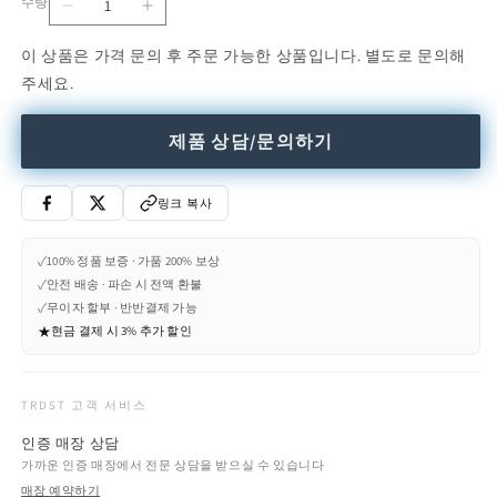
수량
Shine
Shine
수
Armrest
Armrest
량
이 상품은 가격 문의 후 주문 가능한 상품입니다. 별도로 문의해
for
for
주세요.
Stackable
Stackable
Sunbed
Sunbed
(Request
(Request
제품 상담/문의하기
Info)
Info)
수
수
량
량
링크 복사
줄
늘
임
림
✓
100% 정품 보증 · 가품 200% 보상
✓
안전 배송 · 파손 시 전액 환불
✓
무이자 할부 · 반반결제 가능
★
현금 결제 시 3% 추가 할인
TRDST 고객 서비스
인증 매장 상담
가까운 인증 매장에서 전문 상담을 받으실 수 있습니다
매장 예약하기