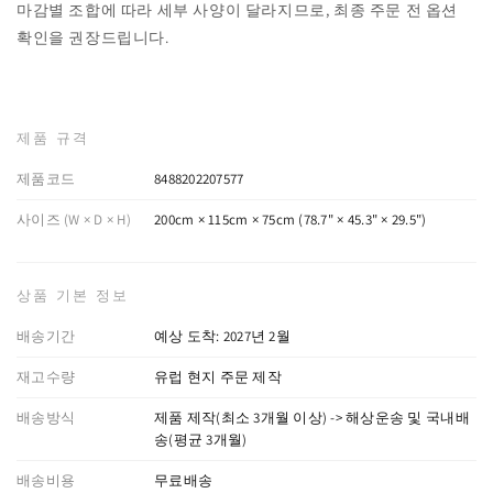
마감별 조합에 따라 세부 사양이 달라지므로, 최종 주문 전 옵션
확인을 권장드립니다.
제품 규격
제품코드
8488202207577
사이즈 (W × D × H)
200cm × 115cm × 75cm (78.7" × 45.3" × 29.5")
상품 기본 정보
배송기간
예상 도착: 2027년 2월
재고수량
유럽 현지 주문 제작
배송방식
제품 제작(최소 3개월 이상) -> 해상운송 및 국내배
송(평균 3개월)
배송비용
무료배송