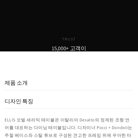
전 내 공간에 미리 배치해보세요.
한 결제가 보장됩니다. 카드 결제,
완전 무료로 제공됩니다.
무이자 할부도 지원합니다.
TRUST
15,000+ 고객이
선택한 이유
15,000
800
98
+
+
%
실구매 고객
포토리뷰
추천율
제품 소개
디자인 특징
ELLIS 오벌 세라믹 테이블은 이탈리아 Desalto의 정제된 조형 언
어를 대표하는 다이닝 테이블입니다. 디자이너 Pocci + Dondoli는
주철 베이스와 스틸 튜브로 구성된 견고한 프레임 위에 우아한 타