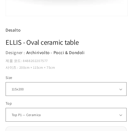
모
달
에
Desalto
서
미
ELLIS - Oval ceramic table
디
어
Designer :
Archirivolto - Pocci & Dondoli
1
열
제품 코드: 8488202207577
기
사이즈 : 200cm × 115cm × 75cm
Size
Top