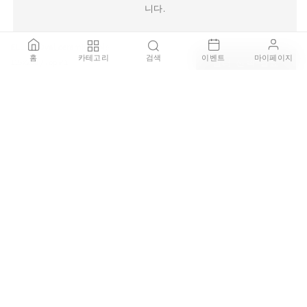
니다.
ELLIS - Oval ceramic table
홈
카테고리
검색
이벤트
마이페이지
115x200 / Top P1
컬러 선택 필요
₩6,835,000
TRDST 보증 서비스
100% 정품 보증
브랜드 공식 딜러를 통해 직접 구매한 100% 정품 제품을 판매
하며, 가품이 발견될 경우 결제 금액의 200% 보상을 약속드립
니다.
안전한 배송 보장
배송 주의가 필요한 제품은 국내 전문 설치 기사를 통해 설치
서비스를 제공하며 배송중 파손되거나 오배송 될 경우 전액
환불을 보장합니다.