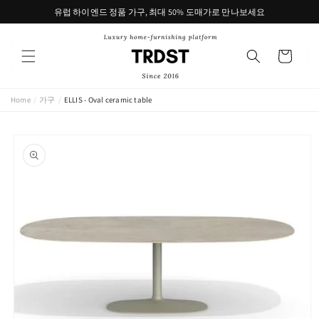
콘텐츠
유럽 하이엔드 정품 가구, 최대 50% 도매가로 만나보세요
로 건너
뛰기
카
트
Home
/
가구
/
ELLIS - Oval ceramic table
제품 정
보로 건
너뛰기