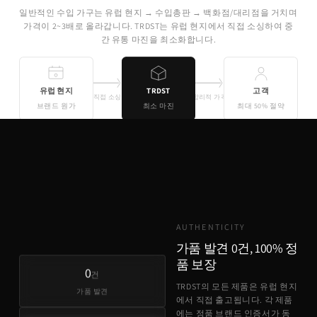
일반적인 수입 가구는 유럽 현지 → 수입총판 → 백화점/대리점을 거치며
가격이 2~3배로 올라갑니다. TRDST는 유럽 현지에서 직접 소싱하여 중
간 유통 마진을 최소화합니다.
유럽 현지
TRDST
고객
직접 소싱
합리적 가격
브랜드 원가
최소 마진
최대 50% 절약
기존 유통
TRDST
유럽 원가 + 최소 마진
AUTHENTICITY
가품 발견 0건, 100% 정
품 보장
0
건
TRDST의 모든 제품은 유럽 현지
가품 발견
에서 직접 출고됩니다. 각 제품
에는 정품 브랜드 인증서가 동