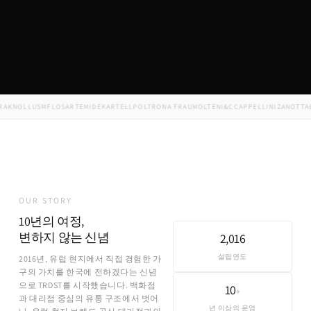
KNOLL
USM
FLOS
ARTEMIDE
KARTELL
POLTRONA FRAU
MOLTENI&C
CAPPELLINI
ZANOTTA
ED
OUR STORY
10년의 여정,
변하지 않는 신념
2,016
설립연도
2016년, 유럽 현지에서 직접 경험한 가
구의 가치를 한국에 전하겠다는 신념
으로 TRDST를 시작했습니다. 백화점
10
+
과 대리점 중심의 유통 구조에서 벗어
년 이상의 운영