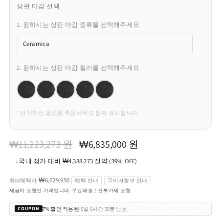
상판 마감 선택
1. 원하시는 상판 마감 종류를 선택해주세요.
Ceramica
2. 원하시는 상판 마감 컬러를 선택해주세요.
* 선택하신 옵션은 주문서에도 함께 표시됩니다.
정
할
₩11,223,273 원
₩6,835,000 원
가
인
↓
국내 정가 대비 ₩4,388,273 절약 (39% OFF)
가
₩6,629,950
최대혜택가
혜택 안내
무이자할부 안내
세금이 포함된 가격입니다. 무료배송 / 관부가세 포함
7% 할인 적용됨
|
6일 6시간 35분 남음
COUPON