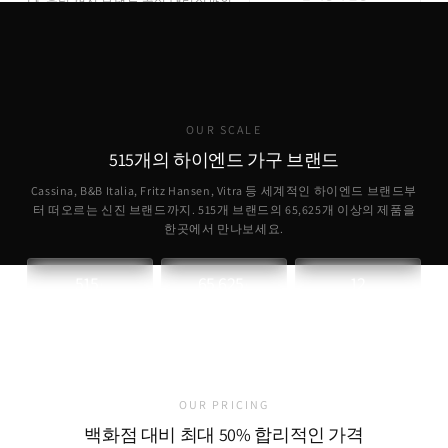
나, 유럽 현지 브랜드 공식 대리점과의
직접 파트너십을 통해 합리적인 가격
에 정품을 제공합니다.
OUR SCALE
515개의 하이엔드 가구 브랜드
Cassina, B&B Italia, Fritz Hansen, Vitra 등 세계적인 하이엔드 브랜드부
터 떠오르는 신진 브랜드까지. 515개 브랜드의
65,625
개 이상의 제품을
한곳에서 만나보세요.
515
65,625
12
+
+
파트너 브랜드
취급 제품
개국 소싱
OUR PRICING
백화점 대비 최대 50% 합리적인 가격