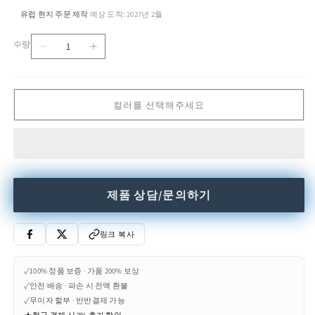
유럽 현지 주문 제작
예상 도착: 2027년 2월
·
수량
ELLIS
ELLIS
수
-
-
량
Oval
Oval
ceramic
ceramic
컬러를 선택해주세요
table
table
수
수
량
량
줄
늘
임
림
제품 상담/문의하기
링크 복사
✓
100% 정품 보증 · 가품 200% 보상
✓
안전 배송 · 파손 시 전액 환불
✓
무이자 할부 · 반반결제 가능