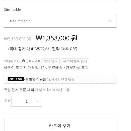
Dimmable
정
할
₩1,358,000 원
₩2,130,631 원
가
인
↓
국내 정가 대비 ₩772,631 절약 (36% OFF)
가
₩1,317,260
최대혜택가
혜택 안내
무이자할부 안내
세금이 포함된 가격입니다. 무료배송 / 관부가세 포함
4% 할인 적용됨
|
1일 4시간 47분 남음
COUPON
유럽 현지 주문 제작
예상 도착: 2026년 12월
·
수량
Talo
Talo
수
120
120
량
Wall
Wall
Lamp
Lamp
카트에 추가
수
수