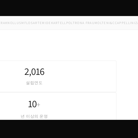
NOLL
USM
FLOS
ARTEMIDE
KARTELL
POLTRONA FRAU
MOLTENI&C
CAPPELLINI
ZANOT
2,016
설립연도
10
+
년 이상의 운영