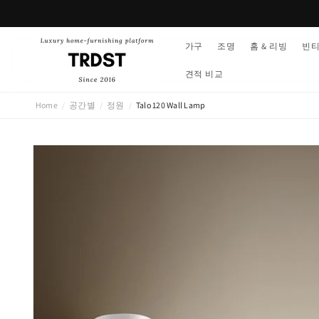
콘텐츠
로 건너
뛰기
가구
조명
홈 & 리빙
빈
견적 비교
Home
공간별
정원
Talo 120 Wall Lamp
/
/
/
제품 정
보로 건
너뛰기