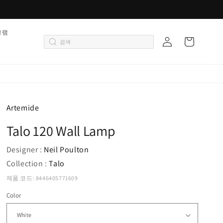
로
그램
카
그
트
인
Artemide
Talo 120 Wall Lamp
Designer :
Neil Poulton
Collection :
Talo
제품 코드: 8446405771609
Color