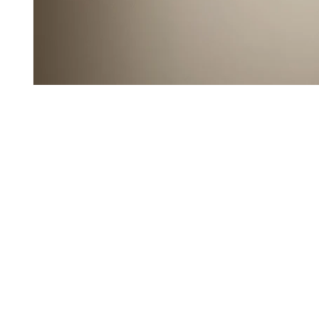
모
달
에
서
미
디
어
1
열
기