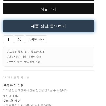
량
량
지금 구매
줄
늘
임
림
제품 상담/문의하기
링크 복사
✓
100% 정품 보증 · 가품 200% 보상
✓
안전 배송 · 파손 시 전액 환불
✓
무이자 할부 · 반반결제 가능
TRDST 고객 서비스
인증 매장 상담
가까운 인증 매장에서 전문 상담을 받으실 수 있습니다
매장 예약하기
구매 후 케어
브랜드 공식 A/S · 가구 이사 · 업홀스터링