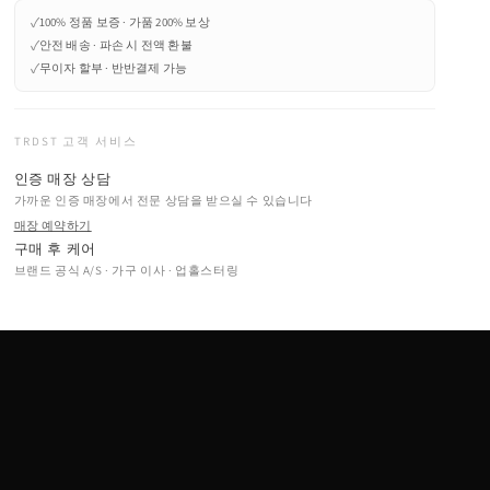
✓
100% 정품 보증 · 가품 200% 보상
✓
안전 배송 · 파손 시 전액 환불
✓
무이자 할부 · 반반결제 가능
TRDST 고객 서비스
인증 매장 상담
가까운 인증 매장에서 전문 상담을 받으실 수 있습니다
매장 예약하기
구매 후 케어
브랜드 공식 A/S · 가구 이사 · 업홀스터링