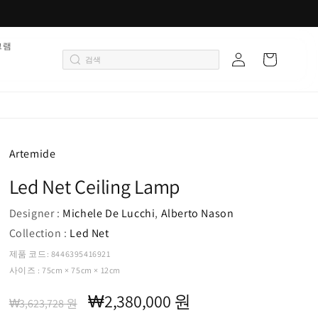
로
그램
카
그
트
인
Artemide
Led Net Ceiling Lamp
Designer :
Michele De Lucchi
,
Alberto Nason
Collection :
Led Net
제품 코드: 8446395416921
사이즈 : 75cm × 75cm × 12cm
정
할
₩2,380,000 원
₩3,623,728 원
가
인