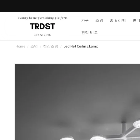
콘텐츠
로 건너
뛰기
가구
조명
홈 & 리빙
빈
견적 비교
Home
조명
천장조명
Led Net Ceiling Lamp
/
/
/
제품 정
보로 건
너뛰기