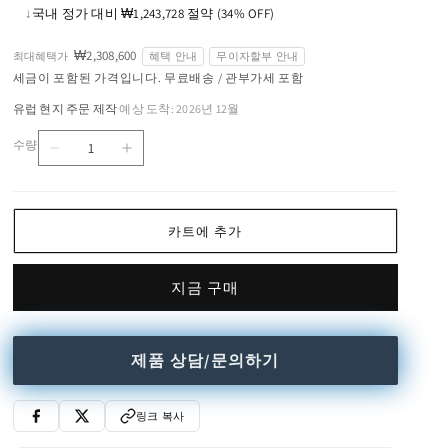
↓
국내 정가 대비 ₩1,243,728 절약 (34% OFF)
가
₩2,308,600
최대혜택가
혜택 안내
무이자할부 안내
세금이 포함된 가격입니다. 무료배송 / 관부가세 포함
유럽 현지 주문 제작
예상 도착: 2026년 12월
·
수량
Led
Led
수
Net
Net
량
Ceiling
Ceiling
Lamp
Lamp
카트에 추가
수
수
량
량
지금 구매
줄
늘
임
림
제품 상담/문의하기
링크 복사