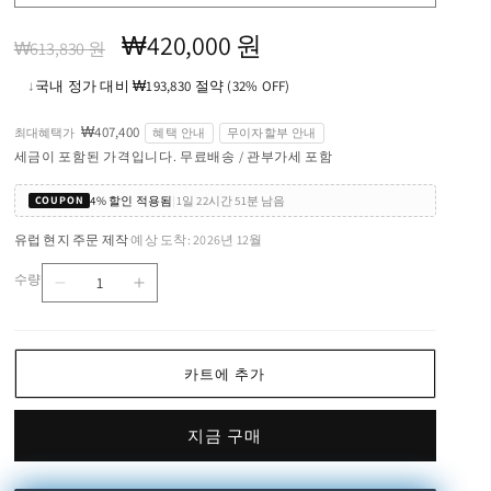
정
할
₩420,000 원
₩613,830 원
가
인
↓
국내 정가 대비 ₩193,830 절약 (32% OFF)
가
₩407,400
최대혜택가
혜택 안내
무이자할부 안내
세금이 포함된 가격입니다. 무료배송 / 관부가세 포함
4% 할인 적용됨
|
1일 22시간 51분 남음
COUPON
유럽 현지 주문 제작
예상 도착: 2026년 12월
·
수량
La
La
수
Petite
Petite
량
Table
Table
Lamp
Lamp
카트에 추가
수
수
량
량
지금 구매
줄
늘
임
림