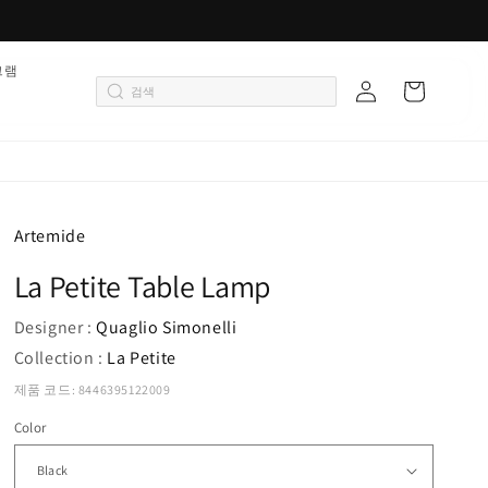
로
그램
카
그
트
인
Artemide
La Petite Table Lamp
Designer :
Quaglio Simonelli
Collection :
La Petite
제품 코드: 8446395122009
Color