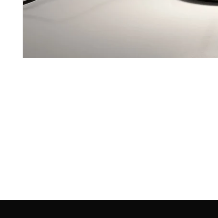
모
달
에
서
미
디
어
1
열
기