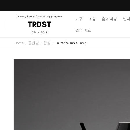
콘텐츠
로 건너
뛰기
가구
조명
홈 & 리빙
빈
견적 비교
Home
공간별
침실
La Petite Table Lamp
/
/
/
제품 정
보로 건
너뛰기