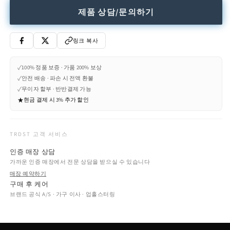
base
base
제품 상담/문의하기
(Request
(Request
Info)
Info)
수
수
링크 복사
량
량
줄
늘
✓
100% 정품 보증 · 가품 200% 보상
임
림
✓
안전 배송 · 파손 시 전액 환불
✓
무이자 할부 · 반반결제 가능
★
현금 결제 시 3% 추가 할인
TRDST 고객 서비스
인증 매장 상담
가까운 인증 매장에서 전문 상담을 받으실 수 있습니다
매장 예약하기
구매 후 케어
브랜드 공식 A/S · 가구 이사 · 업홀스터링