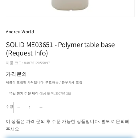
모
달
에
Andreu World
서
미
SOLID ME03651 - Polymer table base
디
(Request Info)
어
1
열
제품 코드: 8487612055897
기
가격문의
세금이 포함된 가격입니다. 무료배송 / 관부가세 포함
유럽 현지 주문 제작
예상 도착: 2027년 2월
·
수량
SOLID
SOLID
수
ME03651
ME03651
량
이 상품은 가격 문의 후 주문 가능한 상품입니다. 별도로 문의해
-
-
주세요.
Polymer
Polymer
table
table