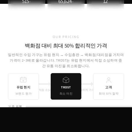
515
65,624
12
+
+
파트너 브랜드
취급 제품
개국 소싱
OUR PRICING
백화점 대비 최대 50% 합리적인 가격
일반적인 수입 가구는 유럽 현지 → 수입총판 → 백화점/대리점을 거치며
가격이 2~3배로 올라갑니다. TRDST는 유럽 현지에서 직접 소싱하여 중
간 유통 마진을 최소화합니다.
유럽 현지
TRDST
고객
직접 소싱
합리적 가격
브랜드 원가
최소 마진
최대 50% 절약
기존 유통
TRDST
유럽 원가 + 최소 마진