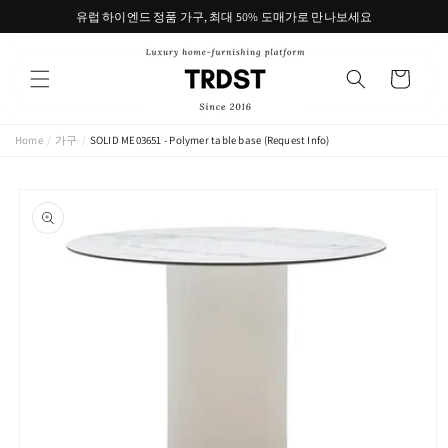
콘텐츠
유럽 하이엔드 정품 가구, 최대 50% 도매가로 만나보세요
로 건너
뛰기
카
트
Home
/
가구
/
SOLID ME03651 - Polymer table base (Request Info)
제품 정
보로 건
너뛰기