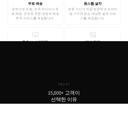
무료 배송
원스톱 설치
관부가세 포함, 전국 어디서나 무
전문 기사가 직접 방문하여 프리미
료 배송. 안전한 전문 포장과 배송
엄 가구에 맞는 세심한 설치 서비
추적 서비스를 제공합니다.
스를 제공합니다.
무료 3D 스타일링
안심 결제
AI 기반 3D 홈스타일링으로 구매
기업은행 에스크로 인증으로 안전
전 내 공간에 미리 배치해보세요.
한 결제가 보장됩니다. 카드 결제,
완전 무료로 제공됩니다.
무이자 할부도 지원합니다.
TRUST
15,000+ 고객이
선택한 이유
15,000
800
98
+
+
%
실구매 고객
포토리뷰
추천율