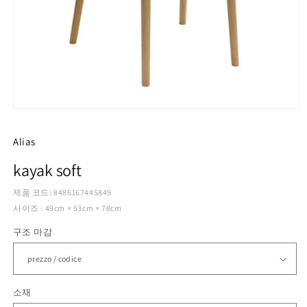
모
달
에
Alias
서
미
kayak soft
디
어
제품 코드: 8486167445849
1
사이즈 : 49cm × 53cm × 78cm
열
기
구조 마감
소재