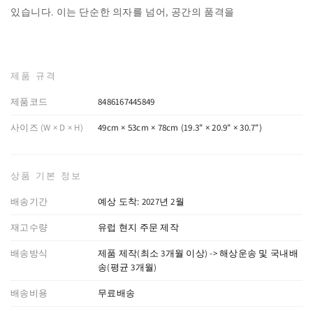
있습니다. 이는 단순한 의자를 넘어, 공간의 품격을
제품 규격
제품코드
8486167445849
사이즈 (W × D × H)
49cm × 53cm × 78cm (19.3" × 20.9" × 30.7")
상품 기본 정보
배송기간
예상 도착: 2027년 2월
재고수량
유럽 현지 주문 제작
배송방식
제품 제작(최소 3개월 이상) -> 해상운송 및 국내배
송(평균 3개월)
배송비용
무료배송