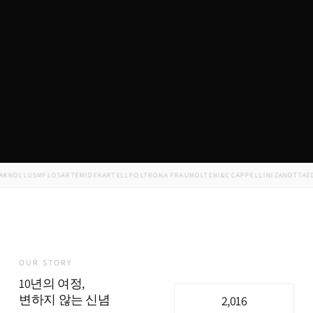
OLL
USM
FLOS
ARTEMIDE
KARTELL
POLTRONA FRAU
MOLTENI&C
CAPPELLINI
ZANOTTA
EDRA
OUR STORY
10년의 여정,
변하지 않는 신념
2,016