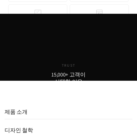
무료 3D 스타일링
안심 결제
AI 기반 3D 홈스타일링으로 구매
기업은행 에스크로 인증으로 안전
전 내 공간에 미리 배치해보세요.
한 결제가 보장됩니다. 카드 결제,
완전 무료로 제공됩니다.
무이자 할부도 지원합니다.
TRUST
15,000+ 고객이
선택한 이유
15,000
800
98
+
+
%
실구매 고객
포토리뷰
추천율
제품 소개
디자인 철학