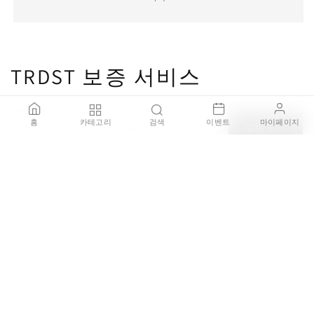
TRDST 보증 서비스
kayak soft
홈
카테고리
검색
이벤트
마이페이지
prezzo / codice / Open-pore Lacquer
장바구니
100% 정품 보증
₩1,421,000
브랜드 공식 딜러를 통해 직접 구매한 100% 정품 제품을 판매
하며, 가품이 발견될 경우 결제 금액의 200% 보상을 약속드립
니다.
안전한 배송 보장
배송 주의가 필요한 제품은 국내 전문 설치 기사를 통해 설치
서비스를 제공하며 배송중 파손되거나 오배송 될 경우 전액
환불을 보장합니다.