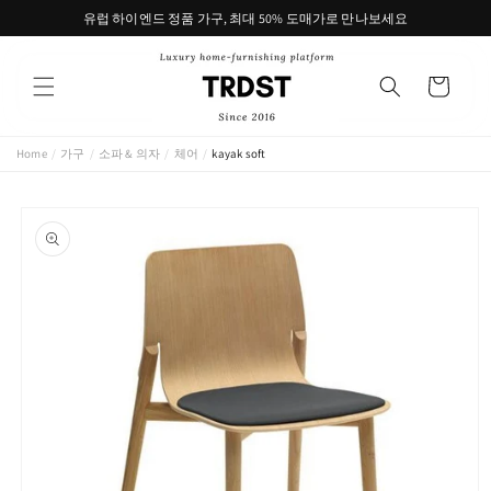
콘텐츠
유럽 하이엔드 정품 가구, 최대 50% 도매가로 만나보세요
로 건너
뛰기
카
트
Home
/
가구
/
소파 & 의자
/
체어
/
kayak soft
제품 정
보로 건
너뛰기