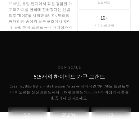
설립연도
2016년, 유럽 현지에서 직접 경험한 가
구의 가치를 한국에 전하겠다는 신념
으로 TRDST를 시작했습니다. 백화점
10
+
과 대리점 중심의 유통 구조에서 벗어
년 이상의 운영
나, 유럽 현지 브랜드 공식 대리점과의
직접 파트너십을 통해 합리적인 가격
에 정품을 제공합니다.
OUR SCALE
515개의 하이엔드 가구 브랜드
Cassina, B&B Italia, Fritz Hansen, Vitra 등 세계적인 하이엔드 브랜드부
터 떠오르는 신진 브랜드까지. 515개 브랜드의
65,624
개 이상의 제품을
한곳에서 만나보세요.
515
65,624
12
+
+
파트너 브랜드
취급 제품
개국 소싱