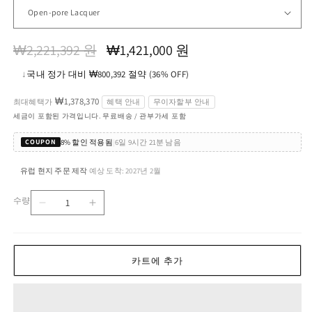
정
할
₩2,221,392 원
₩1,421,000 원
가
인
↓
국내 정가 대비 ₩800,392 절약 (36% OFF)
가
₩1,378,370
최대혜택가
혜택 안내
무이자할부 안내
세금이 포함된 가격입니다. 무료배송 / 관부가세 포함
8% 할인 적용됨
|
6일 9시간 21분 남음
COUPON
유럽 현지 주문 제작
예상 도착: 2027년 2월
·
수량
kayak
kayak
수
soft
soft
량
수
수
량
량
카트에 추가
줄
늘
임
림