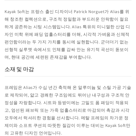
Kayak Soft는 프랑스 출신 디자이너 Patrick Norguet가 Alias를 위
해 창조한 컬렉션으로, 구조적 정밀함과 부드러운 안락함이 절묘
하게 공존하는 시팅 시스템입니다. Alias 특유의 미니멀한 산업 디
자인 미학 위에 패딩 업홀스터리를 더해, 시각적 가벼움과 신체적
편안함이라는 두 가지 가치를 동시에 실현합니다. 군더더기 없는
선형적 실루엣 속에서도 인체를 감싸 안는 유기적 곡선이 돋보이
며, 현대 공간에 세련된 존재감을 부여합니다.
소재 및 마감
프레임은 Alias가 수십 년간 축적해 온 알루미늄 및 스틸 가공 기술
로 제작되어, 얇고 경쾌한 구조임에도 뛰어난 내구성과 구조적 안
정성을 자랑합니다. 시트와 등받이에는 고밀도 폼 패딩이 적용되
고, 엄선된 패브릭 또는 가죽 업홀스터리로 마감되어 촉감과 시각
모두에서 럭셔리한 경험을 선사합니다. 메탈 프레임의 차가운 정
제미와 소프트 쿠션의 따뜻한 질감이 이루는 대비는 Kayak Soft만
의 고유한 디자인 언어입니다.