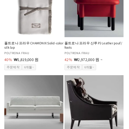
폴트로나 프라우 CHAMONIX Solid-color
폴트로나 프라우 산루카 Leather pouf /
silk lap
foots
공
POLTRONA FRAU
공
POLTRONA FRAU
급
40%
할
₩1,819,000 원
급
42%
할
₩2,972,000 원 ~
업
인
업
인
주문제작
6개월~
주문제작
6개월~
체:
가
체:
가