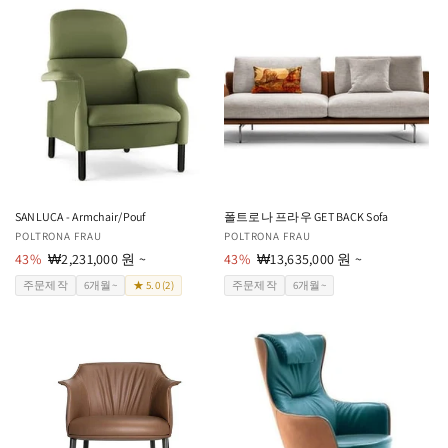
SANLUCA - Armchair/Pouf
폴트로나 프라우 GET BACK Sofa
공
POLTRONA FRAU
공
POLTRONA FRAU
급
43%
할
₩2,231,000 원 ~
급
43%
할
₩13,635,000 원 ~
업
인
업
인
주문제작
6개월~
★ 5.0 (2)
주문제작
6개월~
체:
가
체:
가