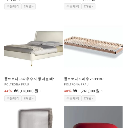
업
업
인
주문제작
3개월~
주문제작
6개월~
체:
체:
가
폴트로나 프라우 수지 웡 더블 베드
폴트로나 프라우 VESPERO
공
POLTRONA FRAU
공
POLTRONA FRAU
급
44%
할
₩9,118,000 원 ~
급
40%
할
₩11,261,000 원 ~
업
인
업
인
주문제작
6개월~
주문제작
6개월~
체:
가
체:
가