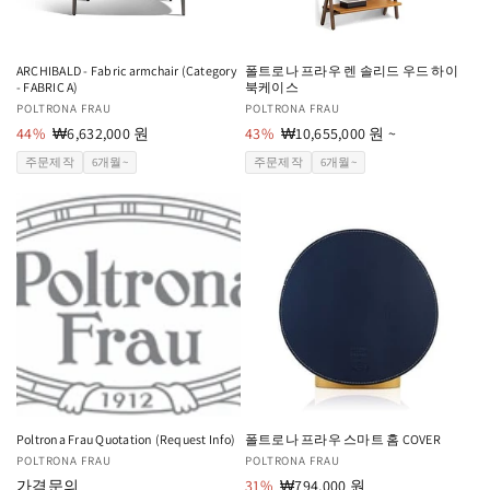
ARCHIBALD - Fabric armchair (Category
폴트로나 프라우 렌 솔리드 우드 하이
- FABRIC A)
북케이스
공
POLTRONA FRAU
공
POLTRONA FRAU
급
44%
할
₩6,632,000 원
급
43%
할
₩10,655,000 원 ~
업
인
업
인
주문제작
6개월~
주문제작
6개월~
체:
가
체:
가
Poltrona Frau Quotation (Request Info)
폴트로나 프라우 스마트 홈 COVER
공
POLTRONA FRAU
공
POLTRONA FRAU
급
가격문의
급
31%
할
₩794,000 원