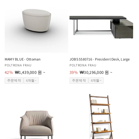
MAMY BLUE - Ottoman
JOBS 5580716 - President Desk, Large
공
POLTRONA FRAU
공
POLTRONA FRAU
급
42%
할
₩1,439,000 원 ~
급
39%
할
₩30,196,000 원 ~
업
인
업
인
주문제작
6개월~
주문제작
6개월~
체:
가
체:
가