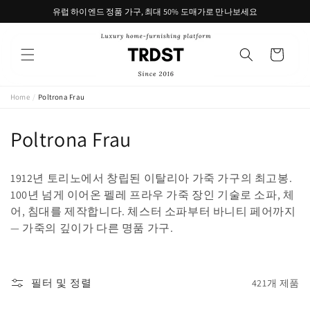
콘텐츠
유럽 하이엔드 정품 가구, 최대 50% 도매가로 만나보세요
로 건너
뛰기
카
트
Home
/
Poltrona Frau
컬
Poltrona Frau
렉
1912년 토리노에서 창립된 이탈리아 가죽 가구의 최고봉.
션
100년 넘게 이어온 펠레 프라우 가죽 장인 기술로 소파, 체
어, 침대를 제작합니다. 체스터 소파부터 바니티 페어까지
:
— 가죽의 깊이가 다른 명품 가구.
필터 및 정렬
421개 제품