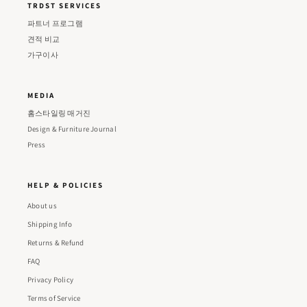
TRDST SERVICES
파트너 프로그램
견적 비교
가구이사
MEDIA
홈스타일링 매거진
Design & Furniture Journal
Press
HELP & POLICIES
About us
Shipping Info
Returns & Refund
FAQ
Privacy Policy
Terms of Service