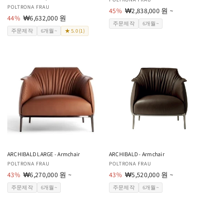
공
공
POLTRONA FRAU
급
45%
할
₩2,838,000 원 ~
급
44%
할
₩6,632,000 원
업
인
주문제작
6개월~
업
인
체:
가
주문제작
6개월~
★ 5.0 (1)
체:
가
ARCHIBALD LARGE - Armchair
ARCHIBALD - Armchair
공
POLTRONA FRAU
공
POLTRONA FRAU
급
43%
할
₩6,270,000 원 ~
급
43%
할
₩5,520,000 원 ~
업
인
업
인
주문제작
6개월~
주문제작
6개월~
체:
가
체:
가