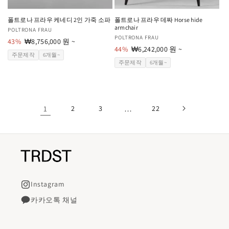
폴트로나 프라우 케네디 2인 가죽 소파
폴트로나 프라우 데짜 Horse hide
armchair
공
POLTRONA FRAU
공
POLTRONA FRAU
급
43%
할
₩8,756,000 원 ~
급
44%
할
₩6,242,000 원 ~
업
인
주문제작
6개월~
업
인
체:
가
주문제작
6개월~
체:
가
1
2
3
…
22
Instagram
카카오톡 채널