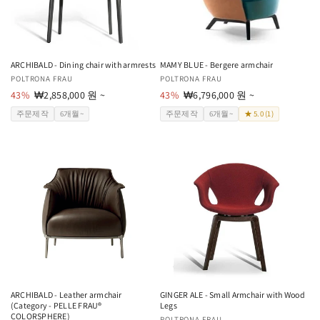
ARCHIBALD - Dining chair with armrests
MAMY BLUE - Bergere armchair
공
POLTRONA FRAU
공
POLTRONA FRAU
급
43%
할
₩2,858,000 원 ~
급
43%
할
₩6,796,000 원 ~
업
인
업
인
주문제작
6개월~
주문제작
6개월~
★ 5.0 (1)
체:
가
체:
가
ARCHIBALD - Leather armchair
GINGER ALE - Small Armchair with Wood
(Category - PELLE FRAU®
Legs
COLORSPHERE)
POLTRONA FRAU